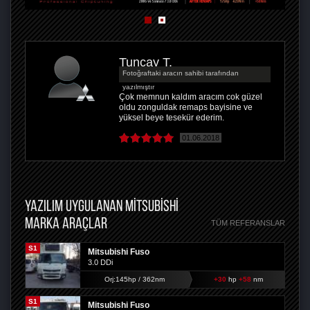
Tuncay T.
Fotoğraftaki aracın sahibi tarafından
yazılmıştır
Çok memnun kaldım aracım cok güzel
oldu zonguldak remaps bayisine ve
yüksel beye tesekür ederim.
01.06.2018
YAZILIM UYGULANAN MITSUBISHI
MARKA ARAÇLAR
TÜM REFERANSLAR
S1
Mitsubishi Fuso
3.0 DDi
Orj:145hp / 362nm
+30
hp
+58
nm
S1
Mitsubishi Fuso