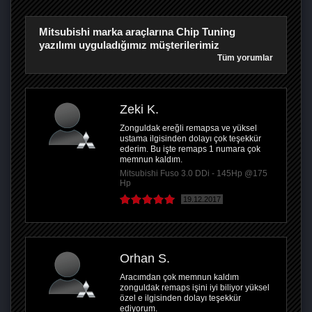
Mitsubishi marka araçlarına Chip Tuning
yazılımı uyguladığımız müşterilerimiz
Tüm yorumlar
Zeki K.
Zonguldak ereğli remapsa ve yüksel
ustama ilgisinden dolayı çok teşekkür
ederim. Bu işte remaps 1 numara çok
memnun kaldım.
Mitsubishi Fuso 3.0 DDi - 145Hp @175
Hp
19.12.2017
Orhan S.
Aracımdan çok memnun kaldım
zonguldak remaps işini iyi biliyor yüksel
özel e ilgisinden dolayı teşekkür
ediyorum.