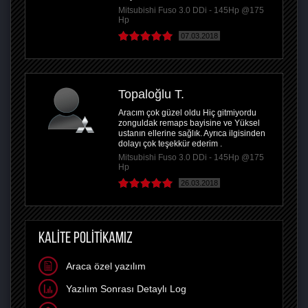
Mitsubishi Fuso 3.0 DDi - 145Hp @175
Hp
07.03.2018
Topaloğlu T.
Aracım çok güzel oldu Hiç gitmiyordu
zonguldak remaps bayisine ve Yüksel
ustanın ellerine sağlık. Ayrıca ilgisinden
dolayı çok teşekkür ederim .
Mitsubishi Fuso 3.0 DDi - 145Hp @175
Hp
26.03.2018
KALİTE POLİTİKAMIZ
Araca özel yazılım
Yazılım Sonrası Detaylı Log