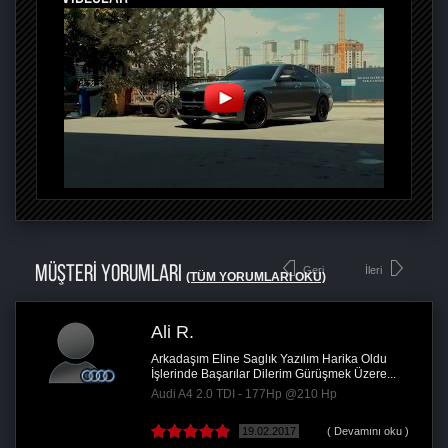
MÜŞTERİ YORUMLARI
Geri
İleri
(TÜM YORUMLARI OKU)
Ali R.
Arkadaşım Eline Saglık Yazılım Harika Oldu
İşlerinde Başarılar Dilerim Gürüşmek Üzere...
Audi A4 2.0 TDI - 177Hp @210 Hp
19.02.2017
( Devamını oku )