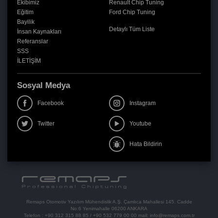
Ekibimiz
Renault Chip Tuning
Eğitim
Ford Chip Tuning
Bayilik
Detaylı Tüm Liste
İnsan Kaynakları
Referanslar
SSS
İLETİŞİM
Sosyal Medya
Facebook
Instagram
Twitter
Youtube
Hata Bildirin
Remaps Otomotiv Yazılım Mühendislik A.Ş. Çamlıca Mahallesi 145. Cadde
No:6 Yenimahalle 06200 ANKARA
Telefon :
+90 312 315 88 85
/
+90 532 779 00 00
mail:
info@remaps.com.tr