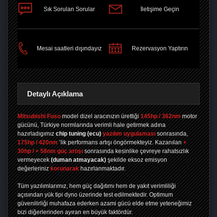
Sık Sorulan Sorular
İletişime Geçin
PAYLAŞ
Mesai saatleri dışındayız
Rezervasyon Yaptırın
Detaylı Açıklama
Mitsubishi Fuso
model dizel aracınızın ürettiği
145hp / 362nm
motor
gücünü, Türkiye normlarında verimli hale getirmek adına
hazırladıgımız
chip tuning
(ecu)
yazılım uygulaması
sonrasında,
175hp / 420nm
’lik performans artışı öngörmekteyiz. Kazanılan
+
30hp / + 58nm güç artışı
sonrasında kesinlike çevreye rahatsızlık
vermeyecek
(duman atmayacak)
şekilde eksoz emisyon
değerleriniz
korunarak
hazırlanmaktadır.
Tüm yazılımlarımız, hem güç dağıtımı hem de yakıt verimliliği
açısından yük tipi dyno üzerinde test edilmektedir. Optimum
güvenilirliği muhafaza ederken azami gücü elde etme yeteneğimiz
bizi diğerlerinden ayıran en büyük faktördür.