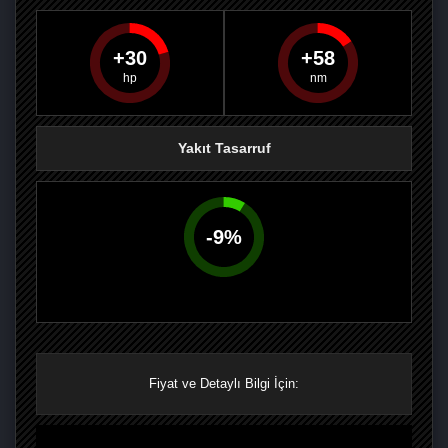
30
58
PAYLAŞ
PAYLAŞ
PLUS'TA
PAYLAŞ
Yakıt Tasarruf
-
9
%
Fiyat ve Detaylı Bilgi İçin: