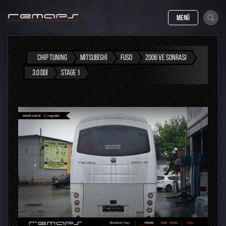
MENÜ
CHIP TUNING
MITSUBISHI
FUSO
2006 VE SONRASI
3.0 DDI
STAGE 1