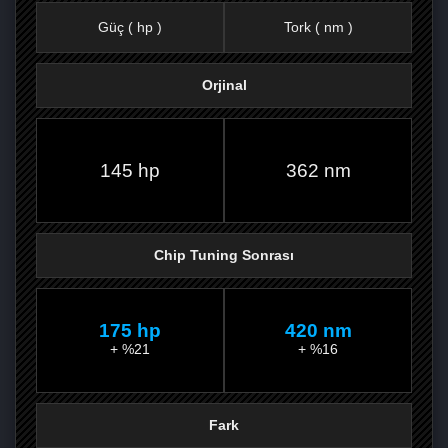
Güç ( hp )
Tork ( nm )
Orjinal
FACEBOOK'TA
TWITTER'DA
GOOGLE
WHATSAPP’TA
145 hp
362 nm
Chip Tuning Sonrası
175 hp
420 nm
+ %21
+ %16
Fark