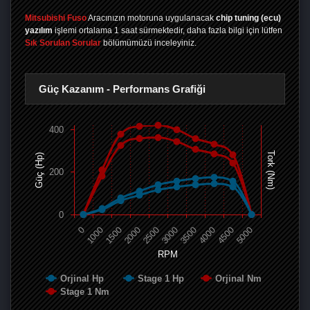
Mitsubishi Fuso
Aracınızın motoruna uygulanacak
chip tuning (ecu)
yazılım
işlemi ortalama 1 saat sürmektedir, daha fazla bilgi için lütfen
Sık Sorulan Sorular
bölümümüzü inceleyiniz.
Güç Kazanım - Performans Grafiği
400
Tork (Nm)
Güç (Hp)
200
0
0
1000
1500
2000
2500
3000
3500
4000
4500
5000
RPM
Orjinal Hp
Stage 1 Hp
Orjinal Nm
Stage 1 Nm