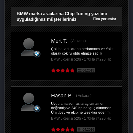
BMW marka araçlarına Chip Tuning yazılımı
uyguladığımız müşterilerimiz
Tüm yorumlar
Mert T.
Ankara
Çok basarılı araba performans ve Yakıt
olarak cok iyi oldu elinize saglık
BMW 5-Serisi 520i - 170Hp @220 Hp
22.06.2015
Hasan B.
Ankara
Uygulama sonrası araç tamamen
değişmiş ve 240 hp net güç alınmıştır.
Ümit bey ve ekibine tesekkur ederim.
BMW 5-Serisi 520i - 170Hp @220 Hp
04.04.2016