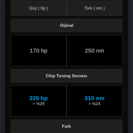
Güç ( hp )
Tork ( nm )
Orjinal
FACEBOOK'TA
TWITTER'DA
GOOGLE
WHATSAPP’TA
170 hp
250 nm
Chip Tuning Sonrası
220 hp
310 nm
+ %29
+ %24
Fark