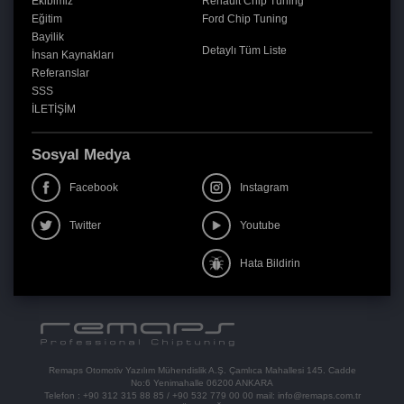
Ekibimiz
Renault Chip Tuning
Eğitim
Ford Chip Tuning
Bayilik
Detaylı Tüm Liste
İnsan Kaynakları
Referanslar
SSS
İLETİŞİM
Sosyal Medya
Facebook
Instagram
Twitter
Youtube
Hata Bildirin
Remaps Otomotiv Yazılım Mühendislik A.Ş. Çamlıca Mahallesi 145. Cadde
No:6 Yenimahalle 06200 ANKARA
Telefon :
+90 312 315 88 85
/
+90 532 779 00 00
mail:
info@remaps.com.tr