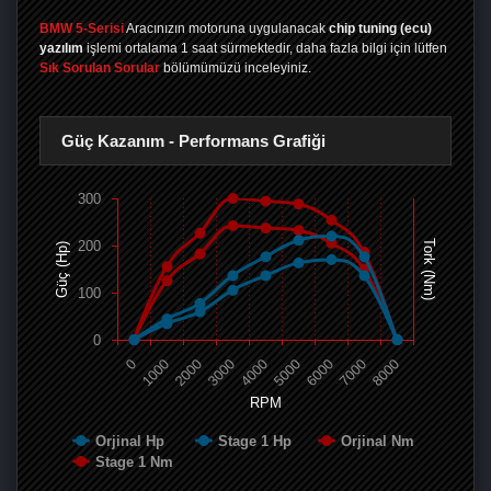
BMW 5-Serisi
Aracınızın motoruna uygulanacak
chip tuning (ecu)
yazılım
işlemi ortalama 1 saat sürmektedir, daha fazla bilgi için lütfen
Sık Sorulan Sorular
bölümümüzü inceleyiniz.
Güç Kazanım - Performans Grafiği
300
200
Tork (Nm)
Güç (Hp)
100
0
0
1000
2000
3000
4000
5000
6000
7000
8000
RPM
Orjinal Hp
Stage 1 Hp
Orjinal Nm
Stage 1 Nm