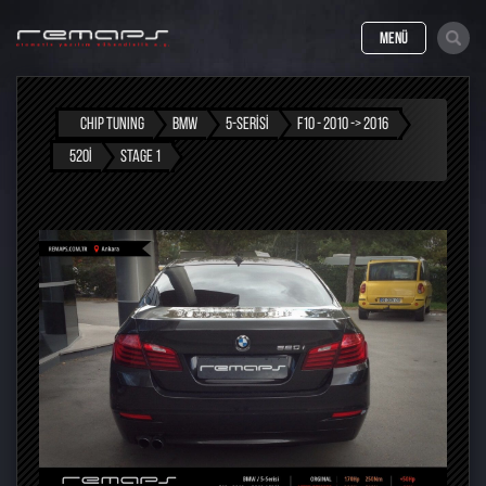
MENÜ
CHIP TUNING
BMW
5-SERISI
F10 - 2010 -> 2016
520I
STAGE 1