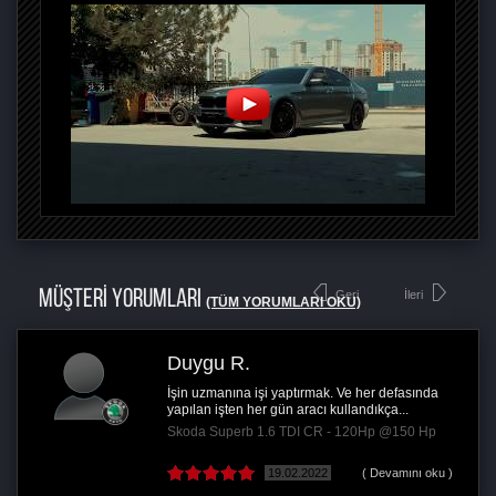
MÜŞTERİ YORUMLARI
Geri
İleri
(TÜM YORUMLARI OKU)
Duygu R.
İşin uzmanına işi yaptırmak. Ve her defasında
yapılan işten her gün aracı kullandıkça...
Skoda Superb 1.6 TDI CR - 120Hp @150 Hp
19.02.2022
( Devamını oku )