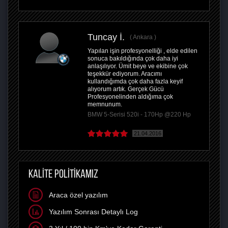
Tuncay İ.
Ankara
Yapılan işin profesyonelliği , elde edilen
sonuca bakıldığında çok daha iyi
anlaşılıyor. Ümit beye ve ekibine çok
teşekkür ediyorum. Aracımı
kullandığımda çok daha fazla keyif
alıyorum artık. Gerçek Gücü
Profesyonelinden aldığıma çok
memnunum.
BMW 5-Serisi 520i - 170Hp @220 Hp
21.04.2016
KALİTE POLİTİKAMIZ
Araca özel yazılım
Yazılım Sonrası Detaylı Log