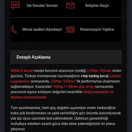
Sık Sorulan Sorular
İletişime Geçin
PAYLAŞ
Mesai saatleri dışındayız
Rezervasyon Yaptırın
Detaylı Açıklama
BMW 5-Serisi
model benzinli aracınızın ürettiği
170hp / 250nm
motor
gücünü, Türkiye normlarında hazırladığımız
chip tuning
(ecu)
yazılım
uygulaması
sonrasında,
220hp / 310nm
’lik performansa ulaşmasını
sağlamaktayız. Kazanılan
+50hp / + 60nm güç artışı
sonrasında
aracınızın egzoz emisyon değerleri kesinlikle
değişmemekte ve
duman atmamaktadır.
Tüm yazılımlarımız, hem güç dağıtımı açısından motor mekaniğine
extra yük bindirmeden ve yakıt verimliliğini göz önünde bulundurarak
yük tipi dyno üzerinde test edilmektedir. Optimum güvenilirliği
muhafaza ederken azami gücü elde etme yeteneğimizle ön plana
çıkıyoruz.