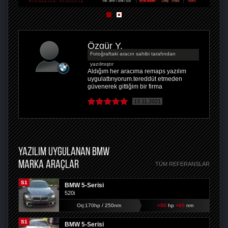
Özgür Y.
Fotoğraftaki aracın sahibi tarafından
yazılmıştır
Aldığım her aracıma remaps yazılım
uygulattırıyorum.tereddüt etmeden
güvenerek gittiğim bir firma
13.11.2021
YAZILIM UYGULANAN BMW
MARKA ARAÇLAR
TÜM REFERANSLAR
S1
BMW 5-Serisi
520i
Orj:170hp / 250nm
+50
hp
+60
nm
S1
BMW 5-Serisi