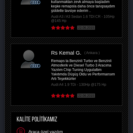
kullanmaktan zevk almaya başladım
keşke remapsla daha önce tanışsaydım
şiddetle tavsiye ederim ..
Audi A3 / A3 Sedan 1.6 TDI CR - 105Hp
@145 Hp
22.06.2015
Rs Kemal G.
Ankara
Remaps ta Benzinli Turbo ve Benzinli
Atmosferik ve Diesel Turbo 3 Aracıma
Yazılım Chip Tuning Uygulattım
Yakıtımda Düşüş Oldu ve Performansım
Artı Teşekkürler
Audi A4 1.9 TDi - 130Hp @175 Hp
22.06.2015
KALİTE POLİTİKAMIZ
Araca özel yazılım