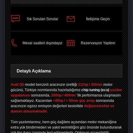
Sık Sorulan Sorular
İletişime Geçin
PAYLAŞ
Mesai saatleri dışındayız
Rezervasyon Yaptırın
Detaylı Açıklama
Audi Q5
model benzinli aracınızın ürettiği
211hp / 350nm
motor
gücünü, Türkiye normlarında hazırladığımız
chip tuning
(ecu)
yazılım
uygulaması
sonrasında,
260hp / 400nm
’lik performansa ulaşmasını
sağlamaktayız. Kazanılan
+49hp / + 50nm güç artışı
sonrasında
aracınızın egzoz emisyon değerleri kesinlikle
değişmemekte ve
duman atmamaktadır.
Tüm yazılımlarımız, hem güç dağıtımı açısından motor mekaniğine
extra yük bindirmeden ve yakıt verimliliğini göz önünde bulundurarak
yük tipi dyno üzerinde test edilmektedir. Optimum güvenilirliği