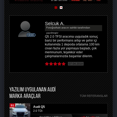
Selçuk A.
Fotoğraftaki aracın sahibi tarafından
yazılmıştır
Q5 2.0 TFSI aracıma uyguladık sonuç
bariz bir performans artışı ve şehir içi
kullanımda 1 depoda ortalama 100 km
civarı fazla yol yapmaya başladı, çok
memnunum, teşekkür eder
çalışmalarınızda başarılar dilerim.
07.04.2018
YAZILIM UYGULANAN AUDI
MARKA ARAÇLAR
TÜM REFERANSLAR
S1
Audi Q5
2.0 TDi