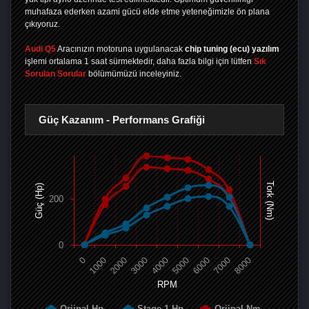
muhafaza ederken azami gücü elde etme yeteneğimizle ön plana
çıkıyoruz.
Audi Q5
Aracınızın motoruna uygulanacak
chip tuning (ecu) yazılım
işlemi ortalama 1 saat sürmektedir, daha fazla bilgi için lütfen
Sık
Sorulan Sorular
bölümümüzü inceleyiniz.
Güç Kazanım - Performans Grafiği
Tork (Nm)
Güç (Hp)
200
0
0
1000
2000
3000
4000
5000
6000
7000
8000
RPM
Orjinal Hp
Stage 1 Hp
Orjinal Nm