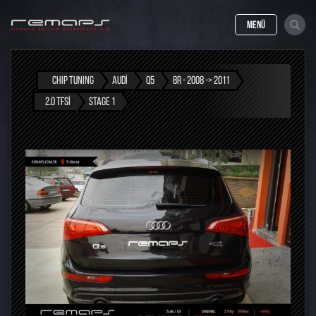
MENÜ
CHIP TUNING
AUDI
Q5
8R - 2008 -> 2011
2.0 TFSI
STAGE 1