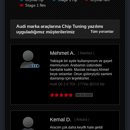
Stage 1 Nm
Audi marka araçlarına Chip Tuning yazılımı
uyguladığımız müşterilerimiz
Tüm yorumlar
Mehmet A.
İstanbul
Yaklaşık bir aydır kullanıyorum ve gayet
memnunum. Arabamın üstündeki
hantallık kalktı. Maslak remaps Ahmet
beye selamlar. Onun güleryüzlü samimi
davranışı için teşekkürler..
Audi Q5 2.0 TDI - 177Hp @210 Hp
06.01.2020
Kemal D.
Ankara
Aracım çok daha keyifli hale geldi