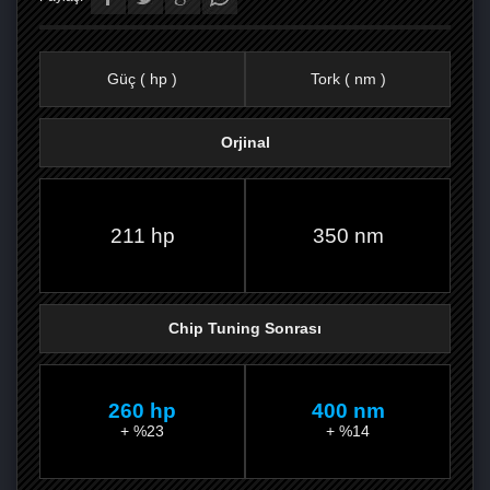
Güç ( hp )
Tork ( nm )
Orjinal
FACEBOOK'TA
TWITTER'DA
GOOGLE
WHATSAPP’TA
211 hp
350 nm
Chip Tuning Sonrası
260 hp
400 nm
+ %23
+ %14