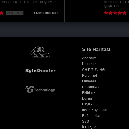
Mercedes E / E Coupé 250 CDI BlueTec - 204Hp
@240 Hp
22.06.2017
Site Haritası
Anasayfa
Haberler
CHIP TUNING
Kurumsal
Firmamız
Hakkımızda
Ekibimiz
Eğitim
Bayilik
İnsan Kaynakları
Referanslar
SSS
İLETİŞİM