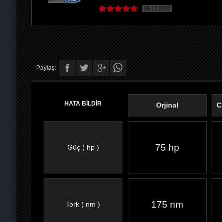
26.12.2017
Paylaş:
HATA BİLDİR
Orjinal
C
75 hp
Güç ( hp )
FACEBOOK'TA
TWITTER'DA
GOOGLE
WHATSAPP’TA
175 nm
Tork ( nm )