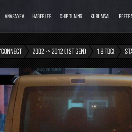
ANASAYFA
HABERLER
CHIP TUNING
KURUMSAL
REFER
Firmamız
Hakkımızda
Ekibimiz
/CONNECT
2002 -> 2012 (1ST GEN)
1.8 TDCI
ST
Eğitim
Bayilik
İnsan Kaynakları