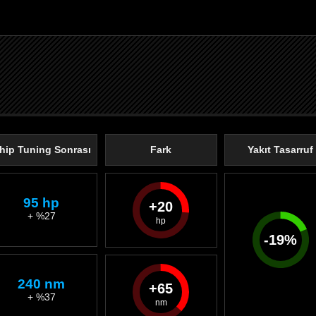
hip Tuning Sonrası
Fark
Yakıt Tasarruf
95 hp
20
+ %27
-
19
%
240 nm
65
+ %37