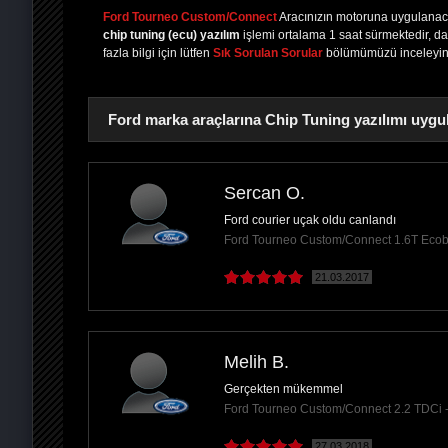
Ford Tourneo Custom/Connect
Aracınızın motoruna uygulana
chip tuning (ecu) yazılım
işlemi ortalama 1 saat sürmektedir, d
fazla bilgi için lütfen
Sık Sorulan Sorular
bölümümüzü inceleyin
Ford marka araçlarına Chip Tuning yazılımı uygu
Sercan O.
Ford courier uçak oldu canlandı
PAYLAŞ
Ford Tourneo Custom/Connect 1.6T Eco
21.03.2017
Melih B.
Gerçekten mükemmel
Ford Tourneo Custom/Connect 2.2 TDCi
27.03.2018