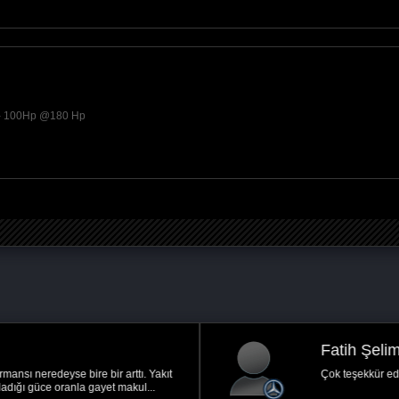
 - 100Hp @180 Hp
Fatih Şelim G.
Ankara
Çok teşekkür ederim çok memnunum ;)