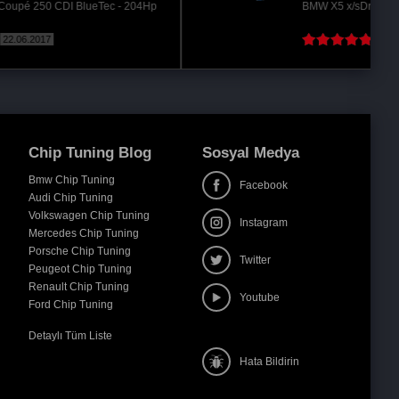
BMW X5 x/sDrive 25d - 218Hp @270 Hp
20.08.2017
( Devamını oku )
Chip Tuning Blog
Sosyal Medya
Bmw Chip Tuning
Facebook
Audi Chip Tuning
Volkswagen Chip Tuning
Instagram
Mercedes Chip Tuning
Porsche Chip Tuning
Twitter
Peugeot Chip Tuning
Renault Chip Tuning
Youtube
Ford Chip Tuning
Detaylı Tüm Liste
Hata Bildirin