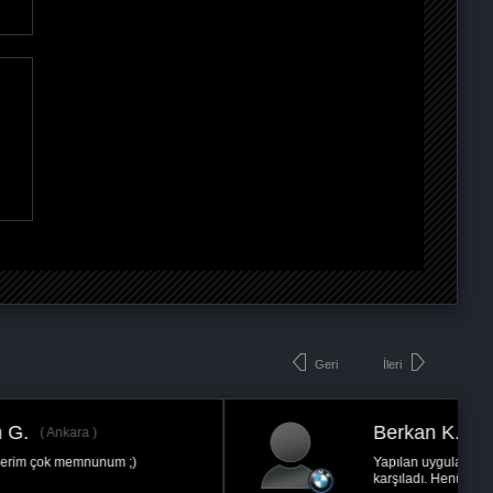
Geri
İleri
Berkan K.
Ankara
Yapılan uygulama beklentilerimi fazlasıyla
karşıladı. Henüz yaptıralı 4000 km oldu ancak...