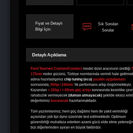
Fiyat ve Detaylı
Sık Sorulan
Bilgi İçin:
Sorular
Detaylı Açıklama
Ford Tourneo Custom/Connect
model dizel aracınızın ürettiği
7
175nm
motor gücünü, Türkiye normlarında verimli hale getirme
adına hazırladıgımız
chip tuning
(ecu)
yazılım uygulaması
PAYLAŞ
PAYLAŞ
PLUS'TA
PAYLAŞ
sonrasında,
95hp / 240nm
’lik performans artışı öngörmekteyiz.
Kazanılan
+ 20hp / + 65nm güç artışı
sonrasında kesinlike çev
rahatsızlık vermeyecek
(duman atmayacak)
şekilde eksoz emi
değerleriniz
korunarak
hazırlanmaktadır.
Tüm yazılımlarımız, hem güç dağıtımı hem de yakıt verimliliği
açısından yük tipi dyno üzerinde test edilmektedir. Optimum
güvenilirliği muhafaza ederken azami gücü elde etme yeteneği
bizi diğerlerinden ayıran en büyük faktördür.