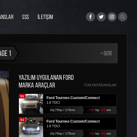
ANSLAR
SSS
İLETİŞİM
AGE 1
< GERI
YAZILIM UYGULANAN FORD
MARKA ARAÇLAR
TÜM REFERANSLAR
S1
Ford Tourneo Custom/Connect
1.8 TDCI
Orj:75hp / 175nm
+20
hp
+65
nm
S1
Ford Tourneo Custom/Connect
1.8 TDCI
Orj:75hp / 175nm
+20
hp
+65
nm