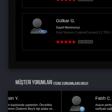
Gülkar G.
Gayet Memnunuz
Ford Tourneo Custom/Connect 2.2 TDCi
09.02.2019
MÜŞTERİ YORUMLARI
(TÜM YORUMLARI OKU)
Fatıh C.
Aracın performansı neredeyse bire bir arttı. Yakıt
.
sarfiyatı sağladığı güce oranla gayet makul...