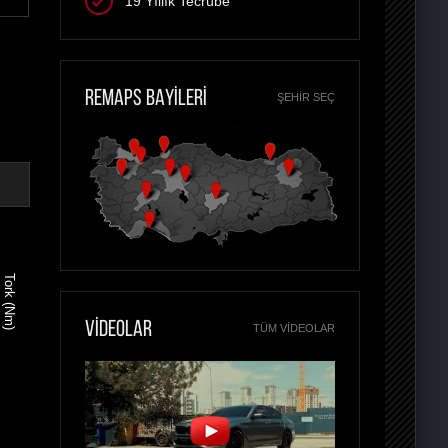
19 Yıllık Tecrübe
REMAPS BAYİLERİ
ŞEHIR SEÇ
Tork (Nm)
VİDEOLAR
TÜM VIDEOLAR