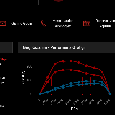
Mesai saatleri
Rezervasyon
İletişime Geçin
dışındayız
Yaptırın
Güç Kazanım - Performans Grafiği
5hp /
k
200
Güç (Hp)
reye
100
syon
0
1500
4000
2000
4500
2500
5000
0
3000
1000
3500
miz
RPM