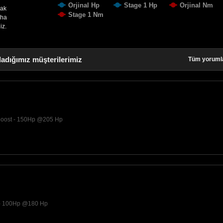
Orjinal Hp
Stage 1 Hp
Orjinal Nm
cak
Stage 1 Nm
aha
iz.
ladığımız müşterilerimiz
Tüm yoruml
boost - 150Hp @205 Hp
 - 100Hp @180 Hp