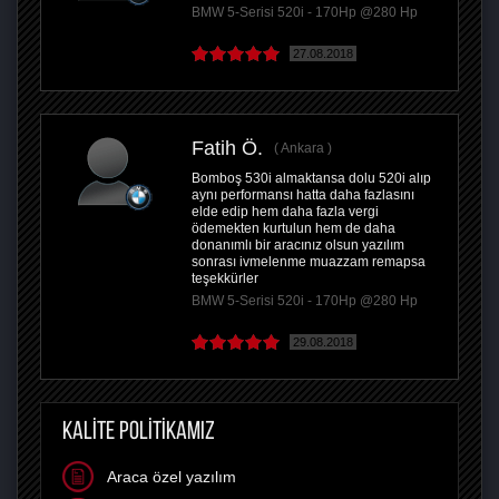
BMW 5-Serisi 520i - 170Hp @280 Hp
27.08.2018
Fatih Ö.
Ankara
Bomboş 530i almaktansa dolu 520i alıp
aynı performansı hatta daha fazlasını
elde edip hem daha fazla vergi
ödemekten kurtulun hem de daha
donanımlı bir aracınız olsun yazılım
sonrası ivmelenme muazzam remapsa
teşekkürler
BMW 5-Serisi 520i - 170Hp @280 Hp
29.08.2018
KALİTE POLİTİKAMIZ
Araca özel yazılım