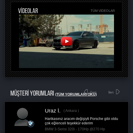
VİDEOLAR
TÜM VIDEOLAR
MÜŞTERİ YORUMLARI
Geri
İleri
(TÜM YORUMLARI OKU)
Uraz İ.
Ankara
Harikasınız aracım değişiyti Porsche gibi oldu
çok eğlenceli teşekkür ederim
BMW 3-Serisi 320i - 170Hp @270 Hp