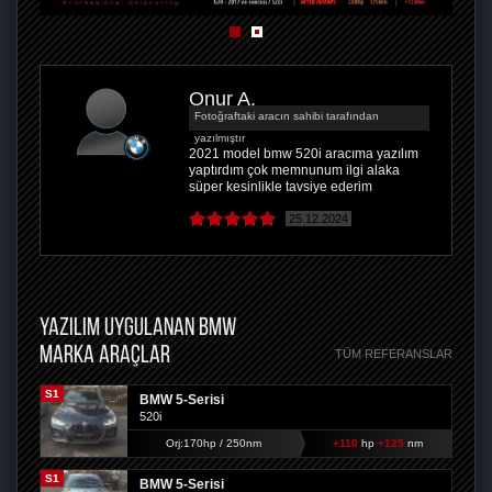
Onur A.
Fotoğraftaki aracın sahibi tarafından
yazılmıştır
2021 model bmw 520i aracıma yazılım
yaptırdım çok memnunum ilgi alaka
süper kesinlikle tavsiye ederim
25.12.2024
YAZILIM UYGULANAN BMW
MARKA ARAÇLAR
TÜM REFERANSLAR
S1
BMW 5-Serisi
520i
Orj:170hp / 250nm
+110
hp
+125
nm
S1
BMW 5-Serisi