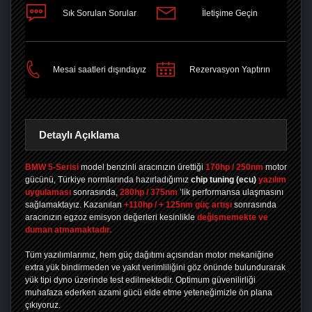
Sık Sorulan Sorular
İletişime Geçin
PAYLAŞ
Mesai saatleri dışındayız
Rezervasyon Yaptırın
Detaylı Açıklama
BMW 5-Serisi
model benzinli aracınızın ürettiği
170hp / 250nm
motor
gücünü, Türkiye normlarında hazırladığımız
chip tuning
(ecu)
yazılım
uygulaması
sonrasında,
280hp / 375nm
’lik performansa ulaşmasını
sağlamaktayız. Kazanılan
+110hp / + 125nm güç artışı
sonrasında
aracınızın egzoz emisyon değerleri kesinlikle
değişmemekte ve
duman atmamaktadır.
Tüm yazılımlarımız, hem güç dağıtımı açısından motor mekaniğine
extra yük bindirmeden ve yakıt verimliliğini göz önünde bulundurarak
yük tipi dyno üzerinde test edilmektedir. Optimum güvenilirliği
muhafaza ederken azami gücü elde etme yeteneğimizle ön plana
çıkıyoruz.