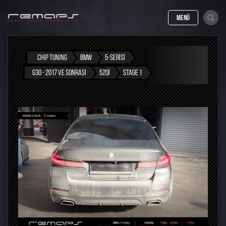
MENÜ
CHIP TUNING
BMW
5-SERISI
G30 - 2017 VE SONRASI
520I
STAGE 1