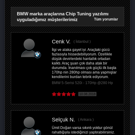
BMW marka araçlarına Chip Tuning yazılımı
uyguladığımız müşterilerimiz
Tüm yorumlar
Cenk V.
İstanbul
İlgi ve alaka gayet iyi. Araçtaki gücü
fazlasıyla hissedebiliyorum. Özellikle
düşük devirlerdeki hantallık ortadan
kalktı. Araç şuan çok daha atak bir
durumda. İnanılması çok güçtü ilk başta
170hp nin 280hp olması ama yapmışlar
kendilerini burdan tebrik ediyorum.
BMW 5-Serisi 520i - 170Hp @280 Hp
10.08.2018
Selçuk N.
Ankara
Ümit Doğan varsa sıkıntı yoktur gönül
rahatlığıyla istediğinizi yaptırabilirsiniz.