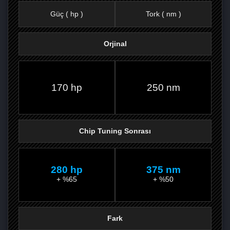
Güç ( hp )
Tork ( nm )
Orjinal
FACEBOOK'TA
TWITTER'DA
GOOGLE
WHATSAPP’TA
170 hp
250 nm
Chip Tuning Sonrası
280 hp
375 nm
+ %65
+ %50
Fark