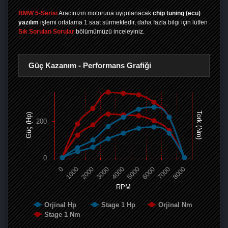
BMW 5-Serisi
Aracınızın motoruna uygulanacak
chip tuning (ecu)
yazılım
işlemi ortalama 1 saat sürmektedir, daha fazla bilgi için lütfen
Sık Sorulan Sorular
bölümümüzü inceleyiniz.
Güç Kazanım - Performans Grafiği
Tork (Nm)
Güç (Hp)
200
0
0
1000
2000
3000
4000
5000
6000
7000
8000
RPM
Orjinal Hp
Stage 1 Hp
Orjinal Nm
Stage 1 Nm