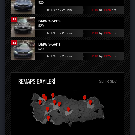
520i
Orj:170hp / 250nm
+110
hp
+125
nm
S1
BMW 5-Serisi
520i
Orj:170hp / 250nm
+110
hp
+125
nm
S1
BMW 5-Serisi
520i
Orj:170hp / 250nm
+110
hp
+125
nm
REMAPS BAYİLERİ
ŞEHIR SEÇ