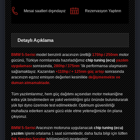
Mesai saatleri dışındayız
Rezervasyon Yaptırın
Detaylı Açıklama
BMW 5-Serisi
model benzinli aracınızın ürettiği
170hp / 250nm
motor
gücünü, Türkiye normlarında hazırladığımız
chip tuning
(ecu)
yazılım
uygulaması
sonrasında,
280hp / 375nm
’lik performansa ulaşmasını
sağlamaktayız. Kazanılan
+110hp / + 125nm güç artışı
sonrasında
aracınızın egzoz emisyon değerleri kesinlikle
değişmemekte ve
duman atmamaktadır.
Tüm yazılımlarımız, hem güç dağıtımı açısından motor mekaniğine
extra yük bindirmeden ve yakıt verimliliğini göz önünde bulundurarak
yük tipi dyno üzerinde test edilmektedir. Optimum güvenilirliği
muhafaza ederken azami gücü elde etme yeteneğimizle ön plana
çıkıyoruz.
BMW 5-Serisi
Aracınızın motoruna uygulanacak
chip tuning (ecu)
yazılım
işlemi ortalama 1 saat sürmektedir, daha fazla bilgi için lütfen
Sık Sorulan Sorular
bölümümüzü inceleyiniz.