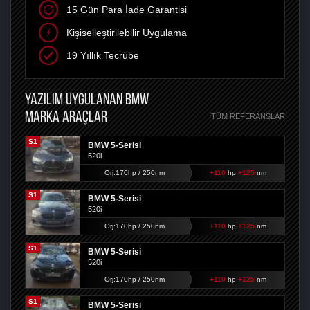
15 Gün Para İade Garantisi
Kişiselleştirilebilir Uygulama
19 Yıllık Tecrübe
YAZILIM UYGULANAN BMW
MARKA ARAÇLAR
TÜM REFERANSLAR
S1
BMW 5-Serisi
520i
Orj:170hp / 250nm
+110
hp
+125
nm
S1
BMW 5-Serisi
520i
Orj:170hp / 250nm
+110
hp
+125
nm
S1
BMW 5-Serisi
520i
Orj:170hp / 250nm
+110
hp
+125
nm
S1
BMW 5-Serisi