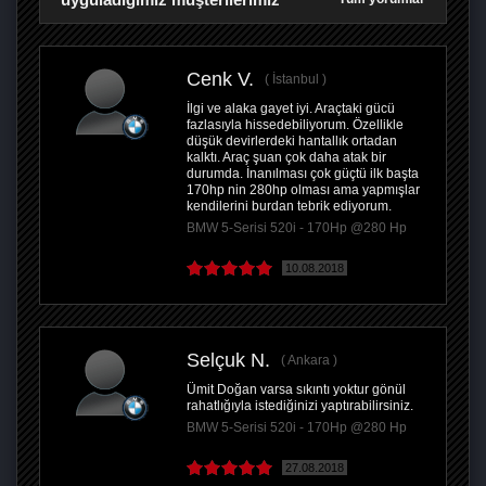
Cenk V.
İstanbul
İlgi ve alaka gayet iyi. Araçtaki gücü
fazlasıyla hissedebiliyorum. Özellikle
düşük devirlerdeki hantallık ortadan
kalktı. Araç şuan çok daha atak bir
durumda. İnanılması çok güçtü ilk başta
170hp nin 280hp olması ama yapmışlar
kendilerini burdan tebrik ediyorum.
BMW 5-Serisi 520i - 170Hp @280 Hp
10.08.2018
Selçuk N.
Ankara
Ümit Doğan varsa sıkıntı yoktur gönül
rahatlığıyla istediğinizi yaptırabilirsiniz.
BMW 5-Serisi 520i - 170Hp @280 Hp
27.08.2018