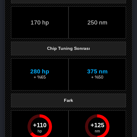
FACEBOOK'TA
TWITTER'DA
GOOGLE
WHATSAPP’TA
170 hp
250 nm
Chip Tuning Sonrası
280 hp
375 nm
+ %65
+ %50
Fark
110
125
PAYLAŞ
PAYLAŞ
PLUS'TA
PAYLAŞ