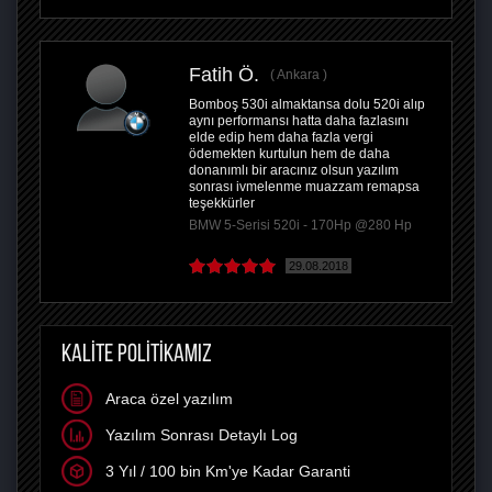
Fatih Ö.
Ankara
Bomboş 530i almaktansa dolu 520i alıp
aynı performansı hatta daha fazlasını
elde edip hem daha fazla vergi
ödemekten kurtulun hem de daha
donanımlı bir aracınız olsun yazılım
sonrası ivmelenme muazzam remapsa
teşekkürler
BMW 5-Serisi 520i - 170Hp @280 Hp
29.08.2018
KALİTE POLİTİKAMIZ
Araca özel yazılım
Yazılım Sonrası Detaylı Log
3 Yıl / 100 bin Km'ye Kadar Garanti