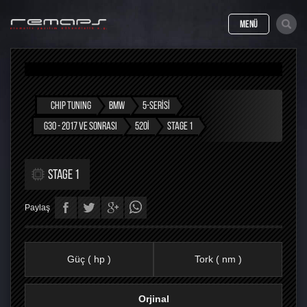
MENÜ
CHIP TUNING
BMW
5-SERISI
G30 - 2017 VE SONRASI
520I
STAGE 1
STAGE 1
Paylaş
Güç ( hp )
Tork ( nm )
Orjinal