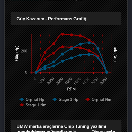
Güç Kazanım - Performans Grafiği
Tork (Nm)
Güç (Hp)
200
0
0
1000
2000
3000
4000
5000
6000
7000
8000
RPM
Orjinal Hp
Stage 1 Hp
Orjinal Nm
Stage 1 Nm
BMW marka araçlarına Chip Tuning yazılımı
uyguladığımız müşterilerimiz
Tüm yorumlar