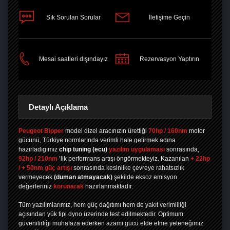
Sık Sorulan Sorular
İletişime Geçin
PAYLAŞ
Mesai saatleri dışındayız
Rezervasyon Yaptırın
Detaylı Açıklama
Peugeot Bipper
model dizel aracınızın ürettiği
70hp / 160nm
motor
gücünü, Türkiye normlarında verimli hale getirmek adına
hazırladıgımız
chip tuning
(ecu)
yazılım uygulaması
sonrasında,
92hp / 210nm
’lik performans artışı öngörmekteyiz. Kazanılan
+ 22hp
/ + 50nm güç artışı
sonrasında kesinlike çevreye rahatsızlık
vermeyecek
(duman atmayacak)
şekilde eksoz emisyon
değerleriniz
korunarak
hazırlanmaktadır.
Tüm yazılımlarımız, hem güç dağıtımı hem de yakıt verimliliği
açısından yük tipi dyno üzerinde test edilmektedir. Optimum
güvenilirliği muhafaza ederken azami gücü elde etme yeteneğimiz