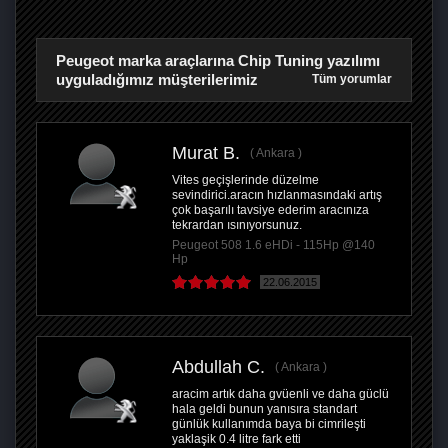
Peugeot marka araçlarına Chip Tuning yazılımı
uyguladığımız müşterilerimiz
Tüm yorumlar
Murat B.
Ankara
Vites geçişlerinde düzelme
sevindirici.aracın hızlanmasındaki artış
çok başarılı tavsiye ederim aracınıza
tekrardan ısınıyorsunuz.
Peugeot 508 1.6 eHDi - 115Hp @140
Hp
22.06.2015
Abdullah C.
Ankara
aracim artık daha gvüenli ve daha güclü
hala geldi bunun yanısıra standart
günlük kullanımda baya bi cimrileşti
yaklaşik 0.4 litre fark etti