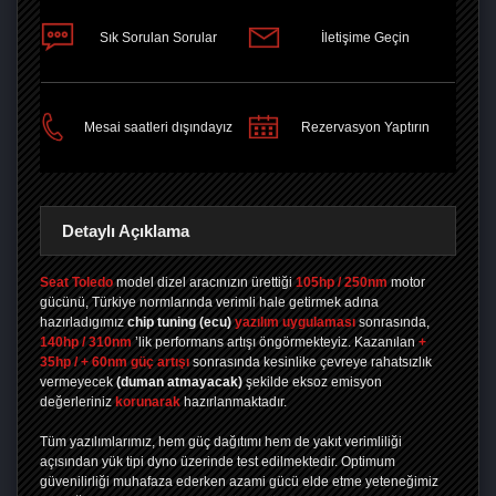
Sık Sorulan Sorular
İletişime Geçin
PAYLAŞ
Mesai saatleri dışındayız
Rezervasyon Yaptırın
Detaylı Açıklama
Seat Toledo
model dizel aracınızın ürettiği
105hp / 250nm
motor
gücünü, Türkiye normlarında verimli hale getirmek adına
hazırladıgımız
chip tuning
(ecu)
yazılım uygulaması
sonrasında,
140hp / 310nm
’lik performans artışı öngörmekteyiz. Kazanılan
+
35hp / + 60nm güç artışı
sonrasında kesinlike çevreye rahatsızlık
vermeyecek
(duman atmayacak)
şekilde eksoz emisyon
değerleriniz
korunarak
hazırlanmaktadır.
Tüm yazılımlarımız, hem güç dağıtımı hem de yakıt verimliliği
açısından yük tipi dyno üzerinde test edilmektedir. Optimum
güvenilirliği muhafaza ederken azami gücü elde etme yeteneğimiz