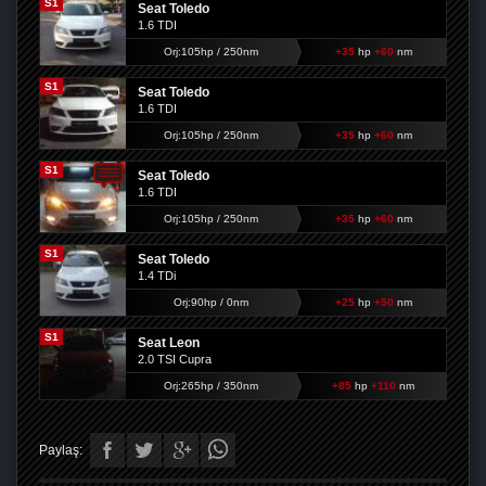
S1
Seat Toledo
1.6 TDI
Orj:105hp / 250nm
+35
hp
+60
nm
S1
Seat Toledo
1.6 TDI
Orj:105hp / 250nm
+35
hp
+60
nm
S1
Seat Toledo
1.6 TDI
Orj:105hp / 250nm
+35
hp
+60
nm
S1
Seat Toledo
1.4 TDi
Orj:90hp / 0nm
+25
hp
+50
nm
S1
Seat Leon
2.0 TSI Cupra
Orj:265hp / 350nm
+85
hp
+110
nm
Paylaş: