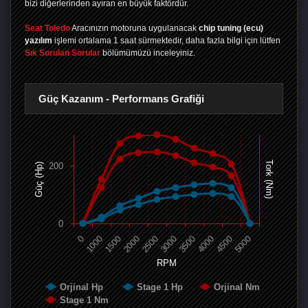
bizi diğerlerinden ayıran en büyük faktördür.
Seat Toledo
Aracınızın motoruna uygulanacak
chip tuning (ecu)
yazılım
işlemi ortalama 1 saat sürmektedir, daha fazla bilgi için lütfen
Sık Sorulan Sorular
bölümümüzü inceleyiniz.
Güç Kazanım - Performans Grafiği
Tork (Nm)
200
Güç (Hp)
0
0
1000
1500
2000
2500
3000
3500
4000
4500
5000
RPM
Orjinal Hp
Stage 1 Hp
Orjinal Nm
Stage 1 Nm