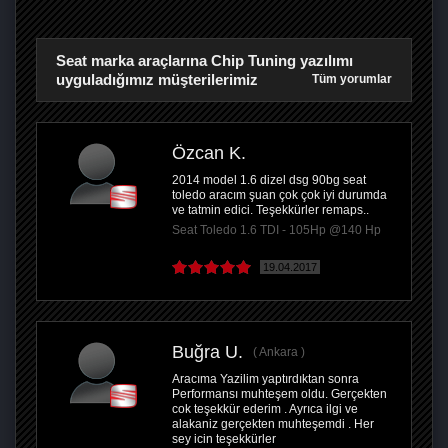
Seat marka araçlarına Chip Tuning yazılımı
uyguladığımız müşterilerimiz
Tüm yorumlar
Özcan K.
2014 model 1.6 dizel dsg 90bg seat
toledo aracım şuan çok çok iyi durumda
ve tatmin edici. Teşekkürler remaps..
Seat Toledo 1.6 TDI - 105Hp @140 Hp
19.04.2017
Buğra U.
Ankara
Aracıma Yazilim yaptırdıktan sonra
Performansı muhteşem oldu. Gerçekten
cok teşekkür ederim . Ayrıca ilgi ve
alakaniz gerçekten muhteşemdi . Her
sey icin teşekkürler