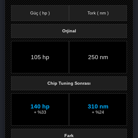
Güç ( hp )
Tork ( nm )
Orjinal
FACEBOOK'TA
TWITTER'DA
GOOGLE
WHATSAPP’TA
105 hp
250 nm
Chip Tuning Sonrası
140 hp
310 nm
+ %33
+ %24
Fark