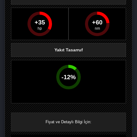
35
60
PAYLAŞ
PAYLAŞ
PLUS'TA
PAYLAŞ
Yakıt Tasarruf
-
12
%
Fiyat ve Detaylı Bilgi İçin: