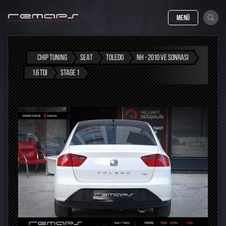
MENÜ
CHIP TUNING
SEAT
TOLEDO
NH - 2010 VE SONRASI
1.6 TDI
STAGE 1