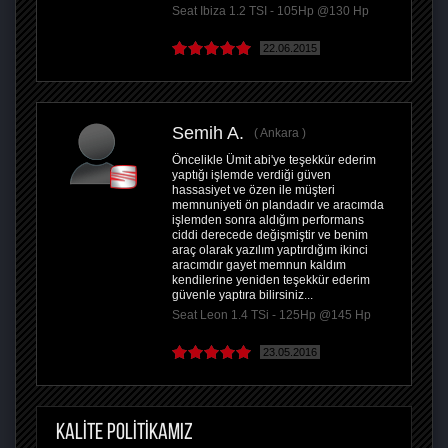
Seat Ibiza 1.2 TSI - 105Hp @130 Hp
22.06.2015
Semih A.
Ankara
Öncelikle Ümit abi'ye teşekkür ederim
yaptığı işlemde verdiği güven
hassasiyet ve özen ile müşteri
memnuniyeti ön plandadır ve aracımda
işlemden sonra aldığım performans
ciddi derecede değişmiştir ve benim
araç olarak yazılım yaptırdığım ikinci
aracımdır gayet memnun kaldım
kendilerine yeniden teşekkür ederim
güvenle yaptıra bilirsiniz...
Seat Leon 1.4 TSi - 125Hp @145 Hp
23.05.2016
KALİTE POLİTİKAMIZ