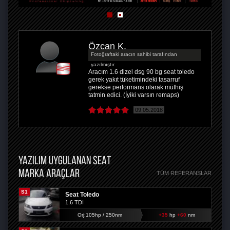
Özcan K.
Fotoğraftaki aracın sahibi tarafından
yazılmıştır
Aracım 1.6 dizel dsg 90 bg seat toledo
gerek yakıt tüketimindeki tasarruf
gerekse performans olarak müthiş
tatmin edici. (İyiki varsın remaps)
09.05.2018
YAZILIM UYGULANAN SEAT
MARKA ARAÇLAR
TÜM REFERANSLAR
S1
Seat Toledo
1.6 TDI
Orj:105hp / 250nm
+35
hp
+60
nm