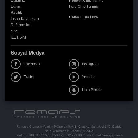
Ekibimiz
Renault Chip Tuning
Eğitim
Ford Chip Tuning
Bayilik
Detaylı Tüm Liste
İnsan Kaynakları
Referanslar
SSS
İLETİŞİM
Sosyal Medya
Facebook
Instagram
Twitter
Youtube
Hata Bildirin
Remaps Otomotiv Yazılım Mühendislik A.Ş. Çamlıca Mahallesi 145. Cadde
No:6 Yenimahalle 06200 ANKARA
Telefon :
+90 312 315 88 85
/
+90 532 779 00 00
mail:
info@remaps.com.tr