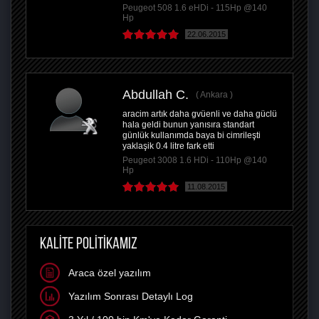
Peugeot 508 1.6 eHDi - 115Hp @140
Hp
22.06.2015
Abdullah C.
Ankara
aracim artık daha gvüenli ve daha güclü
hala geldi bunun yanısıra standart
günlük kullanımda baya bi cimrileşti
yaklaşik 0.4 litre fark etti
Peugeot 3008 1.6 HDi - 110Hp @140
Hp
11.08.2015
KALİTE POLİTİKAMIZ
Araca özel yazılım
Yazılım Sonrası Detaylı Log