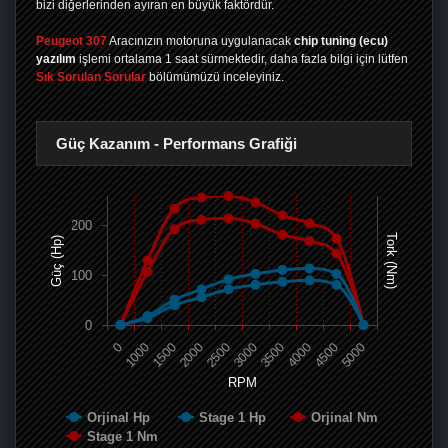
bizi diğerlerinden ayıran en büyük faktördür.
Peugeot 307
Aracınızın motoruna uygulanacak
chip tuning (ecu)
yazılım
işlemi ortalama 1 saat sürmektedir, daha fazla bilgi için lütfen
Sık Sorulan Sorular
bölümümüzü inceleyiniz.
Güç Kazanım - Performans Grafiği
200
Tork (Nm)
Güç (Hp)
100
0
0
1000
1500
2000
2500
3000
3500
4000
4500
5000
RPM
Orjinal Hp
Stage 1 Hp
Orjinal Nm
Stage 1 Nm