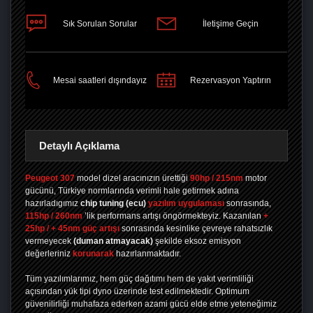
Sık Sorulan Sorular
İletişime Geçin
PAYLAŞ
Mesai saatleri dışındayız
Rezervasyon Yaptırın
Detaylı Açıklama
Peugeot 307
model dizel aracınızın ürettiği
90hp / 215nm
motor
gücünü, Türkiye normlarında verimli hale getirmek adına
hazırladıgımız
chip tuning
(ecu)
yazılım uygulaması
sonrasında,
115hp / 260nm
’lik performans artışı öngörmekteyiz. Kazanılan
+
25hp / + 45nm güç artışı
sonrasında kesinlike çevreye rahatsızlık
vermeyecek
(duman atmayacak)
şekilde eksoz emisyon
değerleriniz
korunarak
hazırlanmaktadır.
Tüm yazılımlarımız, hem güç dağıtımı hem de yakıt verimliliği
açısından yük tipi dyno üzerinde test edilmektedir. Optimum
güvenilirliği muhafaza ederken azami gücü elde etme yeteneğimiz