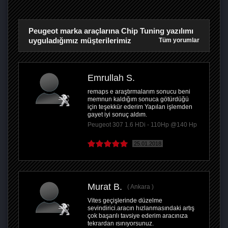
Peugeot marka araçlarına Chip Tuning yazılımı
uyguladığımız müşterilerimiz
Tüm yorumlar
Emrullah S.
remaps e araştırmalarım sonucu beni
memnun kaldığım sonuca götürdüğü
için teşekkür ederim Yapılan işlemden
gayet iyi sonuç aldım.
Peugeot 307 1.6 HDi - 110Hp @140 Hp
25.01.2018
Murat B.
Ankara
Vites geçişlerinde düzelme
sevindirici.aracın hızlanmasındaki artış
çok başarılı tavsiye ederim aracınıza
tekrardan ısınıyorsunuz.