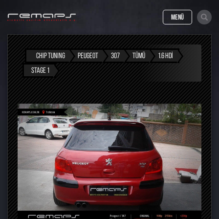
MENÜ
CHIP TUNING
PEUGEOT
307
TÜMÜ
1.6 HDI
STAGE 1