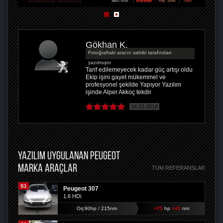
Gökhan K.
Fotoğraftaki aracın sahibi tarafından
yazılmıştır
Tarif edilemeyecek kadar güç artışı oldu
Ekip işini gayet mükemmel ve
profesyonel şekilde Yapıyor Yazılım
işinde Alper Akkoç tekdir
16.10.2018
YAZILIM UYGULANAN PEUGEOT
MARKA ARAÇLAR
TÜM REFERANSLAR
S1
Peugeot 307
1.6 HDi
Orj:90hp / 215nm
+25
hp
+45
nm