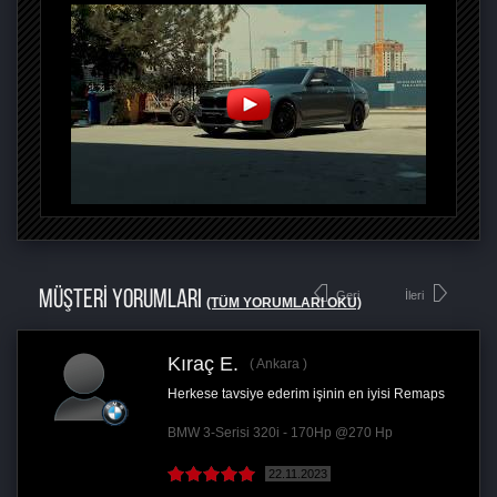
MÜŞTERİ YORUMLARI
Geri
İleri
(TÜM YORUMLARI OKU)
Kıraç E.
Ankara
Herkese tavsiye ederim işinin en iyisi Remaps
BMW 3-Serisi 320i - 170Hp @270 Hp
22.11.2023