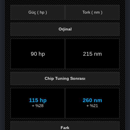
Güç ( hp )
Tork ( nm )
Orjinal
FACEBOOK'TA
TWITTER'DA
GOOGLE
WHATSAPP’TA
90 hp
215 nm
Chip Tuning Sonrası
115 hp
260 nm
+ %28
+ %21
Fark