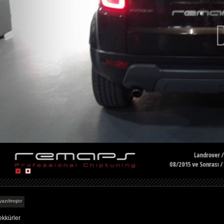
azılmıştır
ekkürler