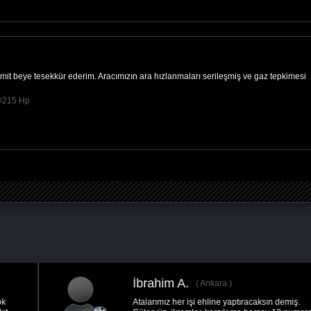
it beye tesekkür ederim. Aracımızın ara hızlanmaları serileşmiş ve gaz tepkimesi
 @215 Hp
İsmail Hakkı G.
Ankara
Aracıma yapılan, performans iyileştirme