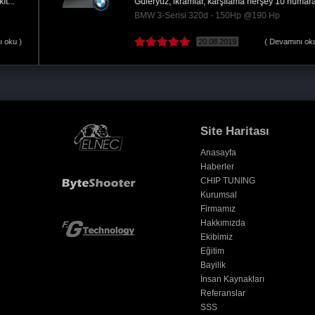
yazılımından çok memnunum, aracım ani...
Volkswagen Golf 1.6 TDI - 105Hp @145 Hp
03.08.2017
( Devamını oku )
Site Haritası
Anasayfa
Haberler
CHIP TUNING
Kurumsal
Firmamız
Hakkımızda
Ekibimiz
Eğitim
Bayilik
İnsan Kaynakları
Referanslar
SSS