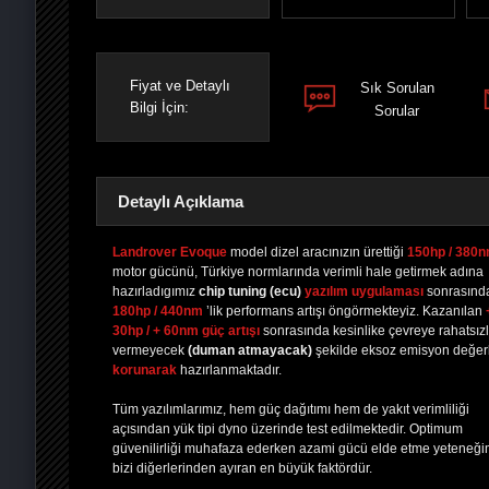
Fiyat ve Detaylı
Sık Sorulan
Bilgi İçin:
Sorular
Detaylı Açıklama
Landrover Evoque
model dizel aracınızın ürettiği
150hp / 380
motor gücünü, Türkiye normlarında verimli hale getirmek adına
hazırladıgımız
chip tuning
(ecu)
yazılım uygulaması
sonrasınd
PAYLAŞ
PAYLAŞ
PLUS'TA
PAYLAŞ
180hp / 440nm
’lik performans artışı öngörmekteyiz. Kazanılan
30hp / + 60nm güç artışı
sonrasında kesinlike çevreye rahatsızl
vermeyecek
(duman atmayacak)
şekilde eksoz emisyon değerl
korunarak
hazırlanmaktadır.
Tüm yazılımlarımız, hem güç dağıtımı hem de yakıt verimliliği
açısından yük tipi dyno üzerinde test edilmektedir. Optimum
güvenilirliği muhafaza ederken azami gücü elde etme yeteneği
bizi diğerlerinden ayıran en büyük faktördür.