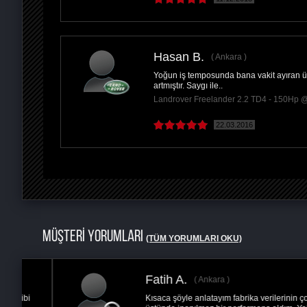
Hasan B.
Ankara
Yoğun iş temposunda bana vakit ayıran üm
artmıştır. Saygı ile..
Landrover Freelander 2.2 TD4 - 150Hp
22.03.2016
MÜŞTERİ YORUMLARI
(TÜM YORUMLARI OKU)
İbrahim A.
Ankara
Atalarımız her işi ehline yaptıracaksın demiş.