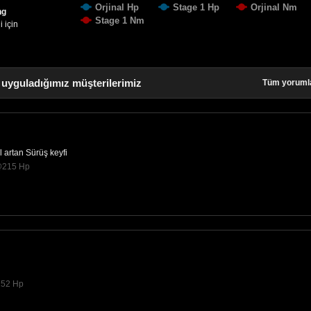
Orjinal Hp
Stage 1 Hp
Orjinal Nm
ng
Stage 1 Nm
 için
 uyguladığımız müşterilerimiz
Tüm yoruml
l artan Sürüş keyfi
 @215 Hp
152 Hp