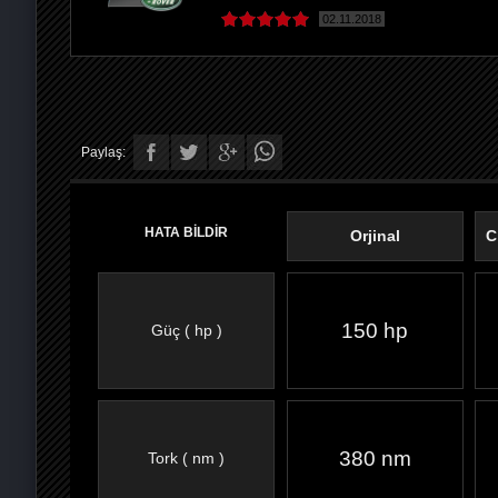
02.11.2018
Paylaş:
HATA BİLDİR
Orjinal
C
150 hp
Güç ( hp )
FACEBOOK'TA
TWITTER'DA
GOOGLE
WHATSAPP’TA
380 nm
Tork ( nm )