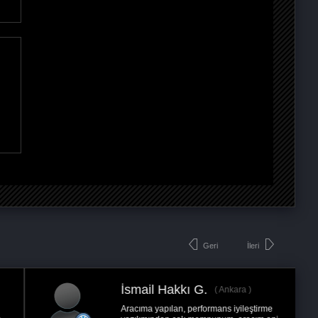
Geri
İleri
Tuncer A.
Arabanızı daha çok seveceksiniz