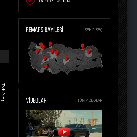
19 Yıllık Tecrübe
REMAPS BAYİLERİ
ŞEHIR SEÇ
Tork (Nm)
VİDEOLAR
TÜM VIDEOLAR