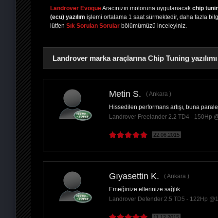
Landrover Evoque
Aracınızın motoruna uygulanacak
chip tuni
(ecu) yazılım
işlemi ortalama 1 saat sürmektedir, daha fazla bilgi
lütfen
Sık Sorulan Sorular
bölümümüzü inceleyiniz.
Landrover marka araçlarına Chip Tuning yazılımı
Metin S.
Ankara
Hissedilen performans artışı, buna parale
PAYLAŞ
Landrover Freelander 2.2 TD4 - 150Hp
22.06.2015
Gıyasettin K.
Ankara
Emeğinize ellerinize sağlık
Landrover Defender 2.5 TD5 - 122Hp @
11.12.2015