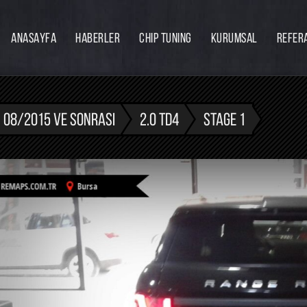
ANASAYFA
HABERLER
CHIP TUNING
KURUMSAL
REFER
Firmamız
Hakkımızda
Ekibimiz
08/2015 VE SONRASI
2.0 TD4
STAGE 1
Eğitim
Bayilik
İnsan Kaynakları