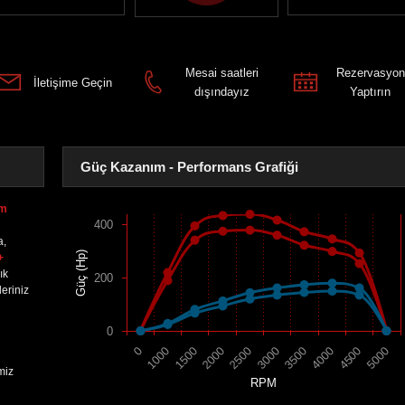
Mesai saatleri
Rezervasyon
İletişime Geçin
dışındayız
Yaptırın
Güç Kazanım - Performans Grafiği
nm
400
a,
Güç (Hp)
+
ık
200
eriniz
0
1500
4000
2000
4500
2500
5000
0
3000
1000
3500
miz
RPM