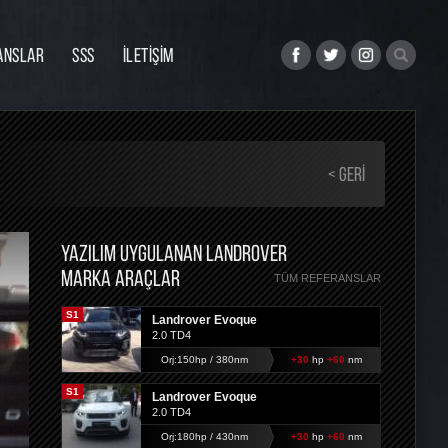
ANSLAR
SSS
İLETİŞİM
< GERI
YAZILIM UYGULANAN LANDROVER
MARKA ARAÇLAR
TÜM REFERANSLAR
S1
Landrover Evoque
2.0 TD4
Orj:150hp / 380nm
+30
hp
+60
nm
S1
Landrover Evoque
2.0 TD4
Orj:180hp / 430nm
+30
hp
+60
nm