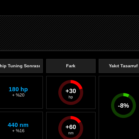
hip Tuning Sonrası
Fark
Yakıt Tasarruf
180 hp
30
+ %20
-
8
%
440 nm
60
+ %16