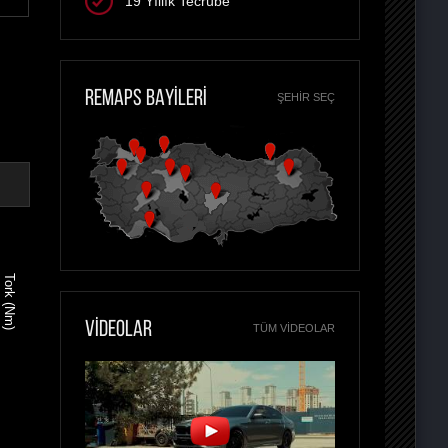
19 Yıllık Tecrübe
REMAPS BAYİLERİ
ŞEHIR SEÇ
Tork (Nm)
VİDEOLAR
TÜM VIDEOLAR