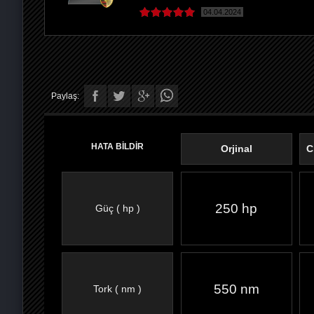
04.04.2024
Paylaş:
HATA BİLDİR
Orjinal
C
250 hp
Güç ( hp )
FACEBOOK'TA
TWITTER'DA
GOOGLE
WHATSAPP’TA
550 nm
Tork ( nm )