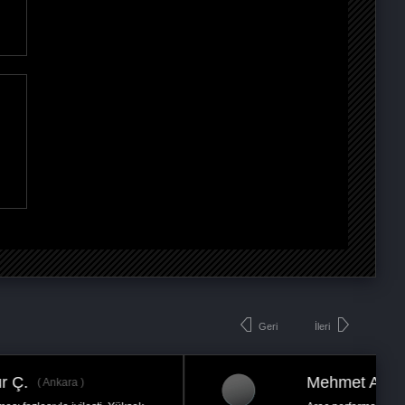
Geri
İleri
Mehmet A.