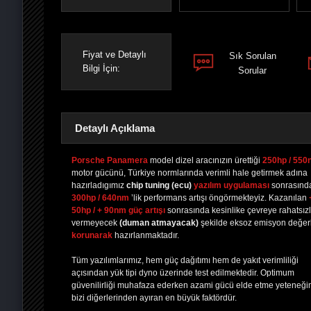
Fiyat ve Detaylı
Sık Sorulan
Bilgi İçin:
Sorular
Detaylı Açıklama
Porsche Panamera
model dizel aracınızın ürettiği
250hp / 55
motor gücünü, Türkiye normlarında verimli hale getirmek adına
hazırladıgımız
chip tuning
(ecu)
yazılım uygulaması
sonrasınd
PAYLAŞ
PAYLAŞ
PLUS'TA
PAYLAŞ
300hp / 640nm
’lik performans artışı öngörmekteyiz. Kazanılan
50hp / + 90nm güç artışı
sonrasında kesinlike çevreye rahatsızl
vermeyecek
(duman atmayacak)
şekilde eksoz emisyon değerl
korunarak
hazırlanmaktadır.
Tüm yazılımlarımız, hem güç dağıtımı hem de yakıt verimliliği
açısından yük tipi dyno üzerinde test edilmektedir. Optimum
güvenilirliği muhafaza ederken azami gücü elde etme yeteneği
bizi diğerlerinden ayıran en büyük faktördür.