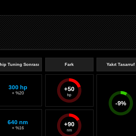
hip Tuning Sonrası
Fark
Yakıt Tasarruf
300 hp
50
+ %20
-
9
%
640 nm
90
+ %16