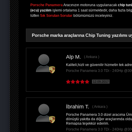
Porsche Panamera
Aracınızın motoruna uygulanacak
chip tun
(ecu) yazılım
işlemi ortalama 1 saat sürmektedir, daha fazla bilgi
lütfen
Sık Sorulan Sorular
bölümümüzü inceleyiniz.
Porsche marka araçlarına Chip Tuning yazılımı u
Alp M.
Ankara
Kaliteli,hizli ve güvenilir hizmetin tek ad
PAYLAŞ
Porsche Panamera 3.0 TDi - 240Hp @3
12.09.2017
İbrahim T.
Ankara
Porsche Panamera 3.0 dizel aracıma Ümit
dönüştü yakıtta da diğer araçlarımda ol
Remapsa teşekkür ederim.
Porsche Panamera 3.0 TDi - 240Hp @3