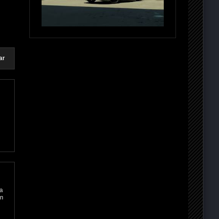
ar
ra
en