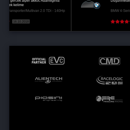
Düşünmeden Yaptırın !
Hp
BMW 4-Serisi 420d - 190Hp @220 Hp
04.05.2019