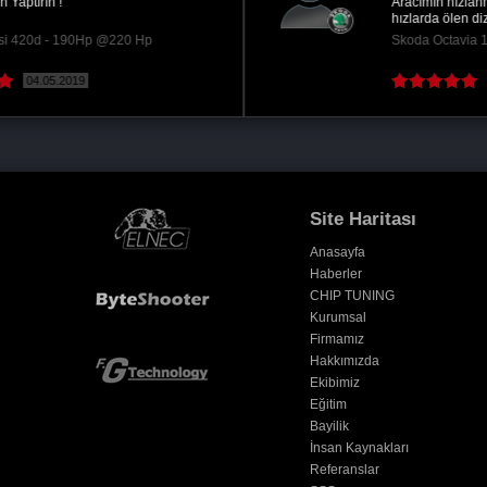
Aracımın hızlanması fazlasıyla iyileşti. Yüksek
hızlarda ölen dizel motor artık oldukça hevesli...
Skoda Octavia 1.6 TDI CR - 105Hp @145 Hp
08.05.2018
( Devamını oku )
Site Haritası
Anasayfa
Haberler
CHIP TUNING
Kurumsal
Firmamız
Hakkımızda
Ekibimiz
Eğitim
Bayilik
İnsan Kaynakları
Referanslar