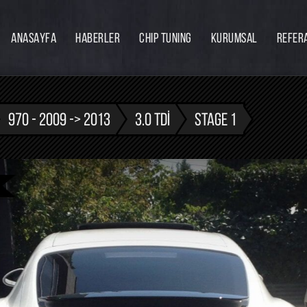
ANASAYFA
HABERLER
CHIP TUNING
KURUMSAL
REFER
Firmamız
Hakkımızda
Ekibimiz
970 - 2009 -> 2013
3.0 TDI
STAGE 1
Eğitim
Bayilik
İnsan Kaynakları