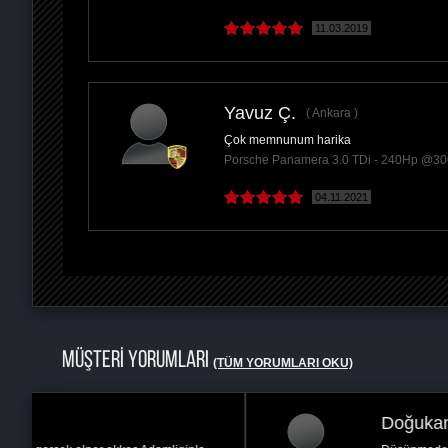
11.03.2019
Yavuz Ç.
Ankara
Çok memnunum harika
Porsche Panamera 3.0 TDi - 240Hp @3
04.11.2021
MÜŞTERİ YORUMLARI
(TÜM YORUMLARI OKU)
Doğukan D.
Ankara