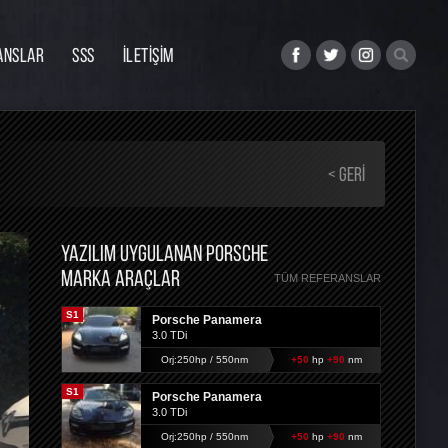
ANSLAR
SSS
İLETİŞİM
< GERI
YAZILIM UYGULANAN PORSCHE
MARKA ARAÇLAR
TÜM REFERANSLAR
S1
Porsche Panamera
3.0 TDi
Orj:250hp / 550nm
+50
hp
+90
nm
S1
Porsche Panamera
3.0 TDi
Orj:250hp / 550nm
+50
hp
+90
nm