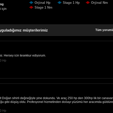
Orjinal Hp
Stage 1 Hp
Orjinal Nm
ing
Stage 1 Nm
 için
yguladığımız müşterilerimiz
Tüm yoruml
resi. Hersey icin tesekkur ediyorum.
00 Hp
 Doğan sihirli değneğiyle yine dokundu. Ve araç 250 hp den 300hp lik bir canava
duğu gibi düşüş oldu. Profesyonel hizmetinden doöayı yüzümü her aracımda güldür
00 Hp