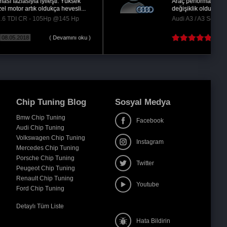
Araç performansında hissedilir derecede
değişiklik oldu. Teşekkürler
Audi A3 / A3 Sedan 1.6 TDi - 105Hp @140 Hp
10.05.2017
Chip Tuning Blog
Sosyal Medya
Bmw Chip Tuning
Facebook
Audi Chip Tuning
Volkswagen Chip Tuning
Instagram
Mercedes Chip Tuning
Porsche Chip Tuning
Twitter
Peugeot Chip Tuning
Renault Chip Tuning
Youtube
Ford Chip Tuning
Detaylı Tüm Liste
Hata Bildirin