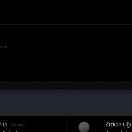
00 Hp
Özkan Uğur Ç.
Ankara