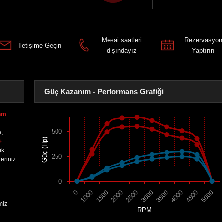
Mesai saatleri
Rezervasyon
İletişime Geçin
dışındayız
Yaptırın
Güç Kazanım - Performans Grafiği
0nm
500
a,
Güç (Hp)
+
ık
250
eriniz
0
1500
4000
2000
4500
2500
5000
0
3000
1000
3500
miz
RPM