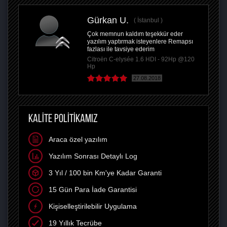
Gürkan U.
İstanbul
Çok memnun kaldım teşekkür eder
yazılım yaptırmak isteyenlere Remapsı
fazlası ile tavsiye ederim
Citroën C-elysée 1.6 HDI - 92Hp @120
Hp
27.08.2018
KALİTE POLİTİKAMIZ
Araca özel yazılım
Yazılım Sonrası Detaylı Log
3 Yıl / 100 bin Km'ye Kadar Garanti
15 Gün Para İade Garantisi
Kişiselleştirilebilir Uygulama
19 Yıllık Tecrübe