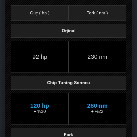
Güç ( hp )
Tork ( nm )
Orjinal
FACEBOOK'TA
TWITTER'DA
GOOGLE
WHATSAPP’TA
92 hp
230 nm
Chip Tuning Sonrası
120 hp
280 nm
+ %30
+ %22
Fark