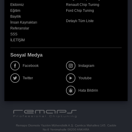
Ekibimiz
Renault Chip Tuning
Eğitim
Ford Chip Tuning
Bayilik
Detaylı Tüm Liste
İnsan Kaynakları
Referanslar
SSS
İLETİŞİM
Sosyal Medya
Facebook
Instagram
Twitter
Youtube
Hata Bildirin
Remaps Otomotiv Yazılım Mühendislik A.Ş. Çamlıca Mahallesi 145. Cadde
No:6 Yenimahalle 06200 ANKARA