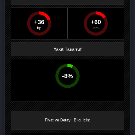
36
60
PAYLAŞ
PAYLAŞ
PLUS'TA
PAYLAŞ
Yakıt Tasarruf
-
8
%
Fiyat ve Detaylı Bilgi İçin: