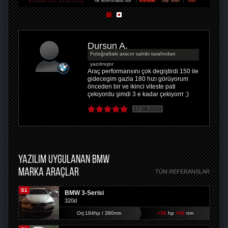
Dursun A.
Fotoğraftaki aracın sahibi tarafından
yazılmıştır
Araç performansını çok degiştirdi 150 ile
gidecegim gazla 180 hızı görüyorum
önceden bir ve ikinci viteste pati
çekiyordu şimdi 3 e kadar çekiyorrr ;)
17.08.2020
YAZILIM UYGULANAN BMW
MARKA ARAÇLAR
TÜM REFERANSLAR
S1
BMW 3-Serisi
320d
Orj:184hp / 380nm
+36
hp
+60
nm