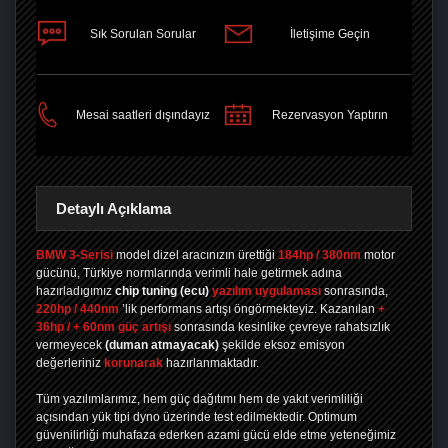
Sık Sorulan Sorular
İletişime Geçin
PAYLAŞ
Mesai saatleri dışındayız
Rezervasyon Yaptırın
Detaylı Açıklama
BMW 3-Serisi
model dizel aracınızın ürettiği
184hp / 380nm
motor
gücünü, Türkiye normlarında verimli hale getirmek adına
hazırladıgımız
chip tuning
(ecu)
yazılım uygulaması
sonrasında,
220hp / 440nm
’lik performans artışı öngörmekteyiz. Kazanılan
+
36hp / + 60nm güç artışı
sonrasında kesinlike çevreye rahatsızlık
vermeyecek
(duman atmayacak)
şekilde eksoz emisyon
değerleriniz
korunarak
hazırlanmaktadır.
Tüm yazılımlarımız, hem güç dağıtımı hem de yakıt verimliliği
açısından yük tipi dyno üzerinde test edilmektedir. Optimum
güvenilirliği muhafaza ederken azami gücü elde etme yeteneğimiz