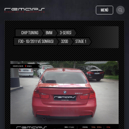
MENÜ
CHIP TUNING
BMW
3-SERISI
F30 - 10/2011 VE SONRASI
320D
STAGE 1