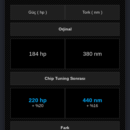
Güç ( hp )
Tork ( nm )
Orjinal
FACEBOOK'TA
TWITTER'DA
GOOGLE
WHATSAPP’TA
184 hp
380 nm
Chip Tuning Sonrası
220 hp
440 nm
+ %20
+ %16
Fark