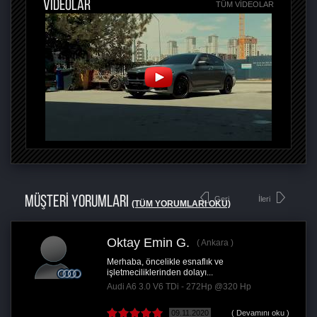
VİDEOLAR
TÜM VIDEOLAR
MÜŞTERİ YORUMLARI
Geri
İleri
(TÜM YORUMLARI OKU)
Oktay Emin G.
Ankara
Merhaba, öncelikle esnaflık ve
işletmeciliklerinden dolayı...
Audi A6 3.0 V6 TDi - 272Hp @320 Hp
09.11.2020
( Devamını oku )