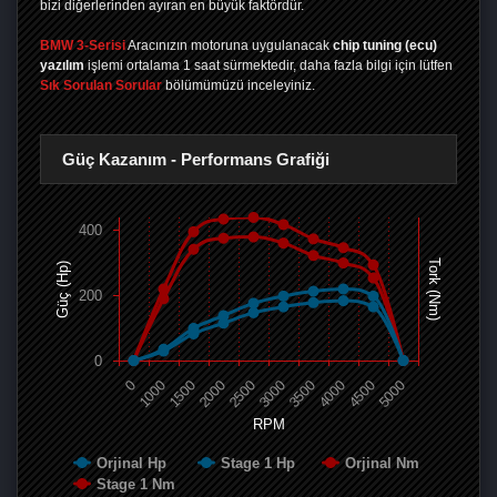
bizi diğerlerinden ayıran en büyük faktördür.
BMW 3-Serisi
Aracınızın motoruna uygulanacak
chip tuning (ecu)
yazılım
işlemi ortalama 1 saat sürmektedir, daha fazla bilgi için lütfen
Sık Sorulan Sorular
bölümümüzü inceleyiniz.
Güç Kazanım - Performans Grafiği
400
Tork (Nm)
Güç (Hp)
200
0
0
1000
1500
2000
2500
3000
3500
4000
4500
5000
RPM
Orjinal Hp
Stage 1 Hp
Orjinal Nm
Stage 1 Nm