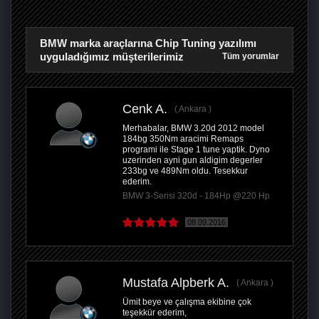
BMW marka araçlarına Chip Tuning yazılımı
uyguladığımız müşterilerimiz
Tüm yorumlar
Cenk A.
Ankara
Merhabalar, BMW 3.20d 2012 model
184bg 350Nm aracimi Remaps
programi ile Stage 1 tune yaptik. Dyno
uzerinden ayni gun aldigim degerler
233bg ve 489Nm oldu. Tesekkur
ederim.
BMW 3-Serisi 320d - 184Hp @220 Hp
08.09.2016
Mustafa Alpberk A.
Ankara
Ümit beye ve çalışma ekibine çok
teşekkür ederim,