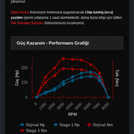
çıkıyoruz.
Opel Astra
Aracınızın motoruna uygulanacak
chip tuning (ecu)
yazılım
işlemi ortalama 1 saat sürmektedir, daha fazla bilgi için lütfen
Sık Sorulan Sorular
bölümümüzü inceleyiniz.
Güç Kazanım - Performans Grafiği
200
Tork (Nm)
Güç (Hp)
100
0
0
1000
2000
3000
4000
5000
6000
7000
8000
RPM
Orjinal Hp
Stage 1 Hp
Orjinal Nm
Stage 1 Nm