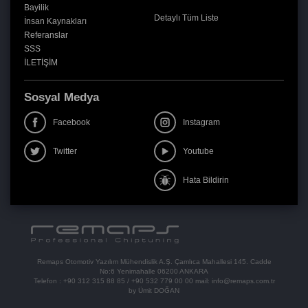
Bayilik
Detaylı Tüm Liste
İnsan Kaynakları
Referanslar
SSS
İLETİŞİM
Sosyal Medya
Facebook
Instagram
Twitter
Youtube
Hata Bildirin
Remaps Otomotiv Yazılım Mühendislik A.Ş. Çamlıca Mahallesi 145. Cadde
No:6 Yenimahalle 06200 ANKARA
Telefon :
+90 312 315 88 85
/
+90 532 779 00 00
mail:
info@remaps.com.tr
by Ümit DOĞAN