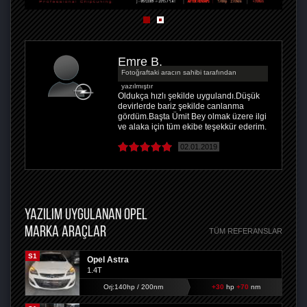
Emre B.
Fotoğraftaki aracın sahibi tarafından
yazılmıştır
Oldukça hızlı şekilde uygulandı.Düşük
devirlerde bariz şekilde canlanma
gördüm.Başta Ümit Bey olmak üzere ilgi
ve alaka için tüm ekibe teşekkür ederim.
02.01.2019
YAZILIM UYGULANAN OPEL
MARKA ARAÇLAR
TÜM REFERANSLAR
S1
Opel Astra
1.4T
Orj:140hp / 200nm
+30
hp
+70
nm