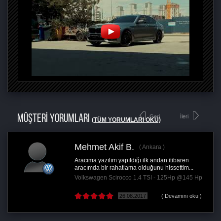
MÜŞTERİ YORUMLARI
Geri
İleri
(TÜM YORUMLARI OKU)
Mehmet Akif B.
Ankara
Aracıma yazılım yapıldığı ilk andan itibaren
aracımda bir rahatlama olduğunu hissettim...
Volkswagen Scirocco 1.4 TSI - 125Hp @145 Hp
26.08.2017
( Devamını oku )