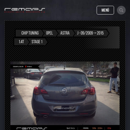
MENÜ
CHIP TUNING
OPEL
ASTRA
J - 09/2009 -> 2015
1.4T
STAGE 1