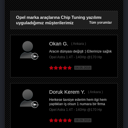
Opel marka araçlarına Chip Tuning yazılımı
uyguladığımız müşterilerimiz
Tüm yorumlar
Okan G.
Ankara
Aracın dünyası değişti :) Ellerinize sağlık
Opel Astra 1.4T - 140Hp @170 Hp
04.05.2016
Doruk Kerem Y.
Ankara
Herkese tavsiye ederim hem ilgi hem
yaptıkları iş olsun 1 numara bir firma
Opel Astra 1.4T - 140Hp @170 Hp
08.09.2016