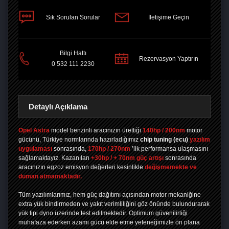
Sık Sorulan Sorular
İletişime Geçin
PAYLAŞ
Bilgi Hattı
Rezervasyon Yaptırın
0 532 111 2230
Detaylı Açıklama
Opel Astra
model benzinli aracınızın ürettiği
140hp / 200nm
motor
gücünü, Türkiye normlarında hazırladığımız
chip tuning
(ecu)
yazılım
uygulaması
sonrasında,
170hp / 270nm
’lik performansa ulaşmasını
sağlamaktayız. Kazanılan
+30hp / + 70nm güç artışı
sonrasında
aracınızın egzoz emisyon değerleri kesinlikle
değişmemekte ve
duman atmamaktadır.
Tüm yazılımlarımız, hem güç dağıtımı açısından motor mekaniğine
extra yük bindirmeden ve yakıt verimliliğini göz önünde bulundurarak
yük tipi dyno üzerinde test edilmektedir. Optimum güvenilirliği
muhafaza ederken azami gücü elde etme yeteneğimizle ön plana