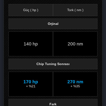
Güç ( hp )
Tork ( nm )
Orjinal
FACEBOOK'TA
TWITTER'DA
GOOGLE
WHATSAPP’TA
140 hp
200 nm
Chip Tuning Sonrası
170 hp
270 nm
+ %21
+ %35
Fark