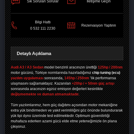
Sık Sorulan Sorular
İletişime Geçin
PAYLAŞ
Bilgi Hattı
Rezervasyon Yaptırın
0 532 111 2230
Detaylı Açıklama
Audi A3 / A3 Sedan
model benzinli aracınızın ürettiği
125hp / 200nm
motor gücünü, Türkiye normlarında hazırladığımız
chip tuning
(ecu)
yazılım uygulaması
sonrasında,
145hp / 250nm
’lik performansa
ulaşmasını sağlamaktayız. Kazanılan
+20hp / + 50nm güç artışı
sonrasında aracınızın egzoz emisyon değerleri kesinlikle
değişmemekte ve duman atmamaktadır.
Tüm yazılımlarımız, hem güç dağıtımı açısından motor mekaniğine
extra yük bindirmeden ve yakıt verimliliğini göz önünde bulundurarak
yük tipi dyno üzerinde test edilmektedir. Optimum güvenilirliği
muhafaza ederken azami gücü elde etme yeteneğimizle ön plana
çıkıyoruz.