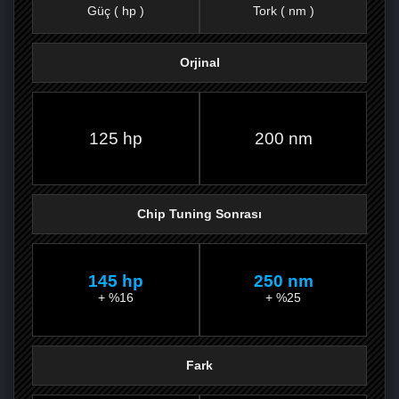
Güç ( hp )
Tork ( nm )
Orjinal
FACEBOOK'TA
TWITTER'DA
GOOGLE
WHATSAPP’TA
125 hp
200 nm
Chip Tuning Sonrası
145 hp
250 nm
+ %16
+ %25
Fark