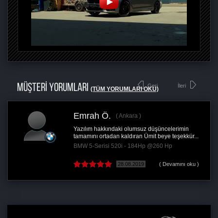
MÜŞTERİ YORUMLARI
Geri
İleri
(TÜM YORUMLARI OKU)
Emrah Ö.
Ankara
Yazılım hakkındaki olumsuz düşüncelerimin
tamamını ortadan kaldıran Ümit beye teşekkür...
BMW 5-Serisi 520i - 184Hp @260 Hp
28.08.2019
( Devamını oku )