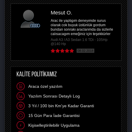
Mesut O.
Arac ile yaptıgım deneyımde surus
olarak cok buyuk üstünlük gordum
bundan sonrakı araclarımda da sizlerle
calısacagım emeğiniz için teşekkürler
Audi A3 / A3 Sedan 1.6 TDi - 105Hp
@140 Hp
08.02.2018
KALİTE POLİTİKAMIZ
Araca özel yazılım
Yazılım Sonrası Detaylı Log
3 Yıl / 100 bin Km'ye Kadar Garanti
15 Gün Para İade Garantisi
Kişiselleştirilebilir Uygulama