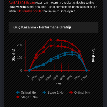
Audi A3 / A3 Sedan
Aracınızın motoruna uygulanacak
chip tuning
(ecu) yazılım
işlemi ortalama 1 saat sürmektedir, daha fazla bilgi için
lütfen
Sık Sorulan Sorular
bölümümüzü inceleyiniz.
Güç Kazanım - Performans Grafiği
200
Tork (Nm)
Güç (Hp)
100
0
0
1000
2000
3000
4000
5000
6000
7000
8000
RPM
Orjinal Hp
Stage 1 Hp
Orjinal Nm
Stage 1 Nm