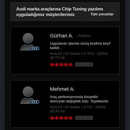
Audi marka araçlarına Chip Tuning yazılımı
uyguladığımız müşterilerimiz
Tüm yorumlar
Gürhan A.
Ankara
Uygulanan işlemle sürüş keyfime keyif
katıldı...
Audi A3 / A3 Sedan 2.0 TFSi - 200Hp
@270 Hp
03.01.2016
Mehmet A.
Araç performansında hissedilir
derecede değişiklik oldu. Teşekkürler
Audi A3 / A3 Sedan 1.6 TDi - 105Hp
@140 Hp
10.05.2017