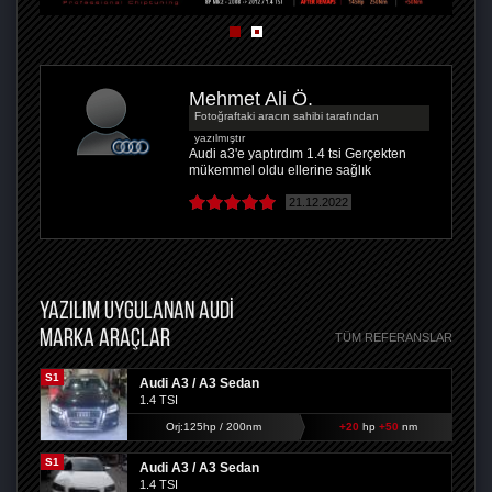
Mehmet Ali Ö.
Fotoğraftaki aracın sahibi tarafından
yazılmıştır
Audi a3'e yaptırdım 1.4 tsi Gerçekten
mükemmel oldu ellerine sağlık
21.12.2022
YAZILIM UYGULANAN AUDI
MARKA ARAÇLAR
TÜM REFERANSLAR
S1
Audi A3 / A3 Sedan
1.4 TSI
Orj:125hp / 200nm
+20
hp
+50
nm
S1
Audi A3 / A3 Sedan
1.4 TSI