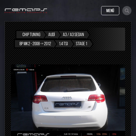
MENÜ
CHIP TUNING
AUDI
A3 / A3 SEDAN
8P MK2 - 2008 -> 2012
1.4 TSI
STAGE 1