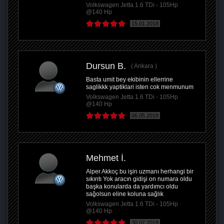
Volkswagen Jetta 1.6 TDi - 105Hp
@140 Hp
15.01.2018
Dursun B.
Ankara
Basta umit bey ekibinin ellerrine
saglikkk yaptiklari isten cok menmunum
Volkswagen Jetta 1.6 TDi - 105Hp
@140 Hp
06.05.2018
Mehmet İ.
Alper Akkoç bu işin uzmanı herhangi bir
sıkıntı Yok aracın gidişi on numara oldu
başka konularda da yardımcı oldu
sağolsun eline koluna sağlık
Volkswagen Jetta 1.6 TDi - 105Hp
@140 Hp
30.07.2018