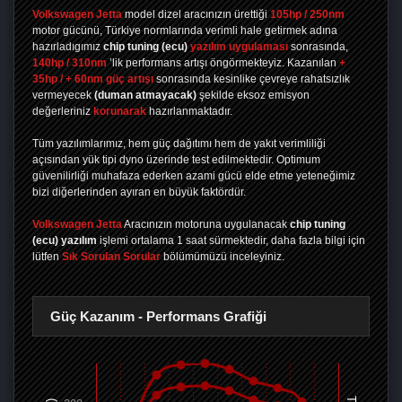
Volkswagen Jetta
model dizel aracınızın ürettiği
105hp / 250nm
motor gücünü, Türkiye normlarında verimli hale getirmek adına
hazırladıgımız
chip tuning
(ecu)
yazılım uygulaması
sonrasında,
140hp / 310nm
’lik performans artışı öngörmekteyiz. Kazanılan
+
35hp / + 60nm güç artışı
sonrasında kesinlike çevreye rahatsızlık
vermeyecek
(duman atmayacak)
şekilde eksoz emisyon
değerleriniz
korunarak
hazırlanmaktadır.
Tüm yazılımlarımız, hem güç dağıtımı hem de yakıt verimliliği
açısından yük tipi dyno üzerinde test edilmektedir. Optimum
güvenilirliği muhafaza ederken azami gücü elde etme yeteneğimiz
bizi diğerlerinden ayıran en büyük faktördür.
Volkswagen Jetta
Aracınızın motoruna uygulanacak
chip tuning
(ecu) yazılım
işlemi ortalama 1 saat sürmektedir, daha fazla bilgi için
lütfen
Sık Sorulan Sorular
bölümümüzü inceleyiniz.
Güç Kazanım - Performans Grafiği