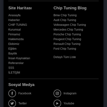
Site Haritası
Chip Tuning Blog
Anasayfa
Bmw Chip Tuning
Haberler
Audi Chip Tuning
CHIP TUNING
Volkswagen Chip Tuning
Kurumsal
Mercedes Chip Tuning
Firmamız
Porsche Chip Tuning
Hakkımızda
Peugeot Chip Tuning
Ekibimiz
Renault Chip Tuning
Eğitim
Ford Chip Tuning
Bayilik
Detaylı Tüm Liste
İnsan Kaynakları
Referanslar
SSS
İLETİŞİM
Sosyal Medya
Facebook
Instagram
Twitter
Youtube