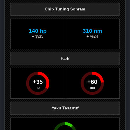
Chip Tuning Sonrası
140 hp
310 nm
+ %33
+ %24
Fark
35
60
PAYLAŞ
PAYLAŞ
PLUS'TA
PAYLAŞ
Yakıt Tasarruf