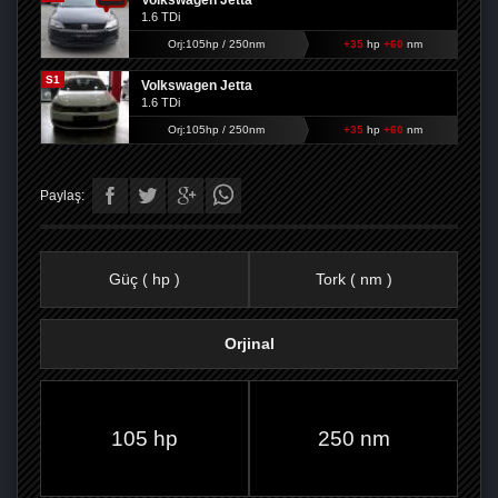
Volkswagen Jetta
1.6 TDi
Orj:105hp / 250nm
+35
hp
+60
nm
S1
Volkswagen Jetta
1.6 TDi
Orj:105hp / 250nm
+35
hp
+60
nm
Paylaş:
Güç ( hp )
Tork ( nm )
Orjinal
FACEBOOK'TA
TWITTER'DA
GOOGLE
WHATSAPP’TA
105 hp
250 nm