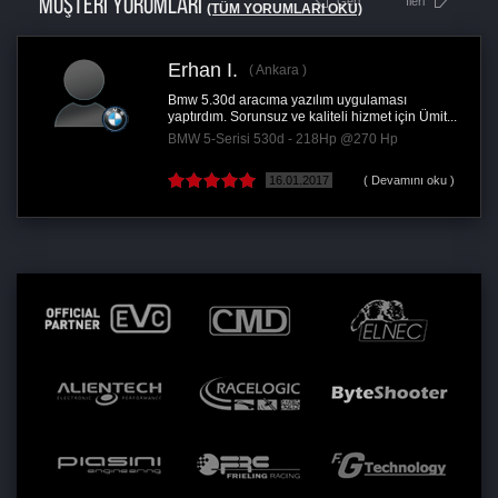
MÜŞTERİ YORUMLARI
Geri
İleri
(TÜM YORUMLARI OKU)
Erhan I.
Ankara
Bmw 5.30d aracıma yazılım uygulaması
yaptırdım. Sorunsuz ve kaliteli hizmet için Ümit...
BMW 5-Serisi 530d - 218Hp @270 Hp
16.01.2017
( Devamını oku )