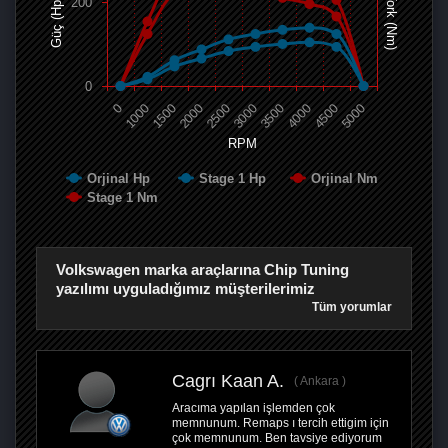
Tork (Nm)
200
Güç (Hp)
0
0
1000
1500
2000
2500
3000
3500
4000
4500
5000
RPM
Orjinal Hp
Stage 1 Hp
Orjinal Nm
Stage 1 Nm
Volkswagen marka araçlarına Chip Tuning
yazılımı uyguladığımız müşterilerimiz
Tüm yorumlar
Cagrı Kaan A.
Ankara
Aracıma yapılan işlemden çok
memnunum. Remaps ı tercih ettigim için
çok memnunum. Ben tavsiye ediyorum