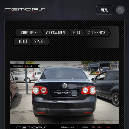
MENÜ
CHIP TUNING
VOLKSWAGEN
JETTA
2010 -> 2013
1.6 TDI
STAGE 1