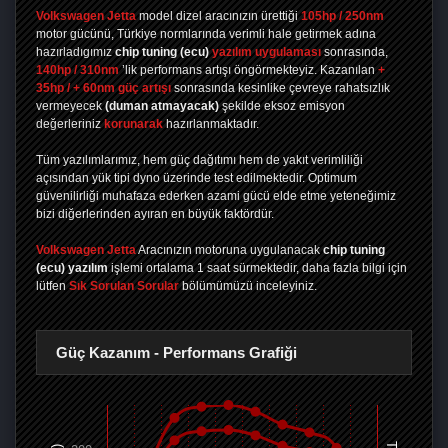
Volkswagen Jetta
model dizel aracınızın ürettiği
105hp / 250nm
motor gücünü, Türkiye normlarında verimli hale getirmek adına
hazırladıgımız
chip tuning
(ecu)
yazılım uygulaması
sonrasında,
140hp / 310nm
’lik performans artışı öngörmekteyiz. Kazanılan
+
35hp / + 60nm güç artışı
sonrasında kesinlike çevreye rahatsızlık
vermeyecek
(duman atmayacak)
şekilde eksoz emisyon
değerleriniz
korunarak
hazırlanmaktadır.
Tüm yazılımlarımız, hem güç dağıtımı hem de yakıt verimliliği
açısından yük tipi dyno üzerinde test edilmektedir. Optimum
güvenilirliği muhafaza ederken azami gücü elde etme yeteneğimiz
bizi diğerlerinden ayıran en büyük faktördür.
Volkswagen Jetta
Aracınızın motoruna uygulanacak
chip tuning
(ecu) yazılım
işlemi ortalama 1 saat sürmektedir, daha fazla bilgi için
lütfen
Sık Sorulan Sorular
bölümümüzü inceleyiniz.
Güç Kazanım - Performans Grafiği