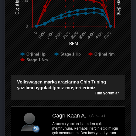
Tork (Nm)
200
Güç (Hp)
0
0
1000
1500
2000
2500
3000
3500
4000
4500
5000
RPM
Orjinal Hp
Stage 1 Hp
Orjinal Nm
Stage 1 Nm
Volkswagen marka araçlarına Chip Tuning
yazılımı uyguladığımız müşterilerimiz
Tüm yorumlar
Cagrı Kaan A.
Ankara
Aracıma yapılan işlemden çok
memnunum. Remaps ı tercih ettigim için
çok memnunum. Ben tavsiye ediyorum