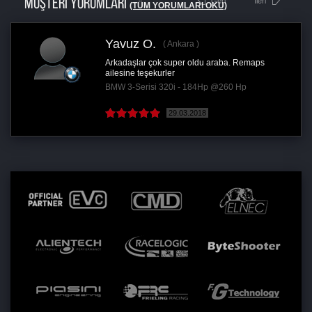
MÜŞTERİ YORUMLARI
Geri
İleri
(TÜM YORUMLARI OKU)
Yavuz O.
Ankara
Arkadaşlar çok super oldu araba. Remaps
ailesine teşekurler
BMW 3-Serisi 320i - 184Hp @260 Hp
29.03.2018