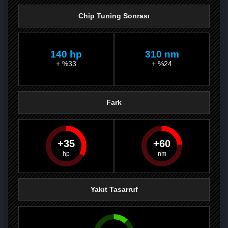
Chip Tuning Sonrası
140 hp
310 nm
+ %33
+ %24
Fark
35
60
PAYLAŞ
PAYLAŞ
PLUS'TA
PAYLAŞ
Yakıt Tasarruf