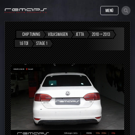
MENÜ
CHIP TUNING
VOLKSWAGEN
JETTA
2010 -> 2013
1.6 TDI
STAGE 1