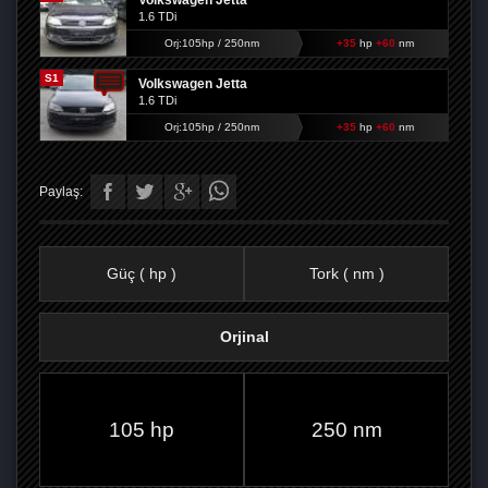
Volkswagen Jetta
1.6 TDi
Orj:105hp / 250nm
+35
hp
+60
nm
S1
Volkswagen Jetta
1.6 TDi
Orj:105hp / 250nm
+35
hp
+60
nm
Paylaş:
Güç ( hp )
Tork ( nm )
Orjinal
FACEBOOK'TA
TWITTER'DA
GOOGLE
WHATSAPP’TA
105 hp
250 nm