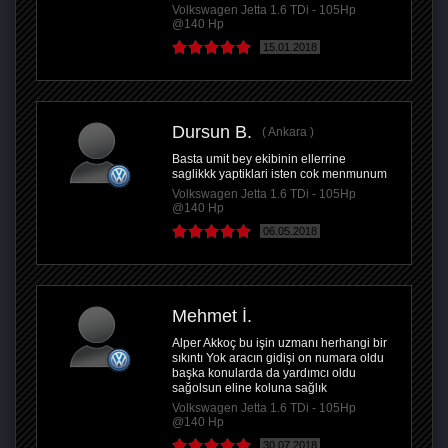
Volkswagen Jetta 1.6 TDi - 105Hp
@140 Hp
15.01.2018
Dursun B.
Ankara
Basta umit bey ekibinin ellerrine
saglikkk yaptiklari isten cok menmunum
Volkswagen Jetta 1.6 TDi - 105Hp
@140 Hp
06.05.2018
Mehmet İ.
Alper Akkoç bu işin uzmanı herhangi bir
sıkıntı Yok aracın gidişi on numara oldu
başka konularda da yardımcı oldu
sağolsun eline koluna sağlık
Volkswagen Jetta 1.6 TDi - 105Hp
@140 Hp
30.07.2018