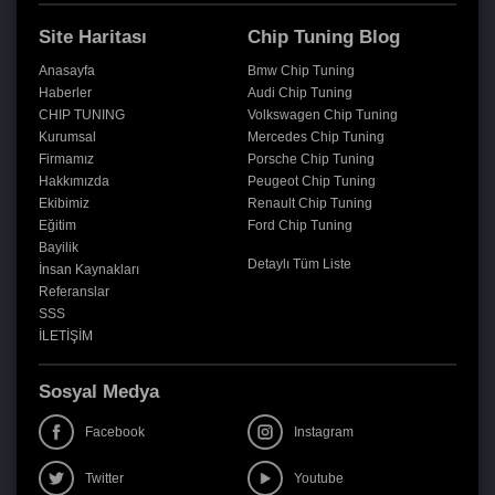
Site Haritası
Chip Tuning Blog
Anasayfa
Bmw Chip Tuning
Haberler
Audi Chip Tuning
CHIP TUNING
Volkswagen Chip Tuning
Kurumsal
Mercedes Chip Tuning
Firmamız
Porsche Chip Tuning
Hakkımızda
Peugeot Chip Tuning
Ekibimiz
Renault Chip Tuning
Eğitim
Ford Chip Tuning
Bayilik
Detaylı Tüm Liste
İnsan Kaynakları
Referanslar
SSS
İLETİŞİM
Sosyal Medya
Facebook
Instagram
Twitter
Youtube