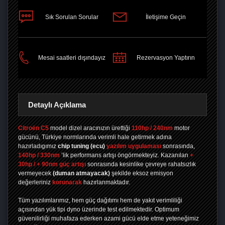
Sık Sorulan Sorular
İletişime Geçin
PAYLAŞ
Mesai saatleri dışındayız
Rezervasyon Yaptırın
Detaylı Açıklama
Citroën C5
model dizel aracınızın ürettiği
110hp / 240nm
motor
gücünü, Türkiye normlarında verimli hale getirmek adına
hazırladıgımız
chip tuning
(ecu)
yazılım uygulaması
sonrasında,
140hp / 330nm
’lik performans artışı öngörmekteyiz. Kazanılan
+
30hp / + 90nm güç artışı
sonrasında kesinlike çevreye rahatsızlık
vermeyecek
(duman atmayacak)
şekilde eksoz emisyon
değerleriniz
korunarak
hazırlanmaktadır.
Tüm yazılımlarımız, hem güç dağıtımı hem de yakıt verimliliği
açısından yük tipi dyno üzerinde test edilmektedir. Optimum
güvenilirliği muhafaza ederken azami gücü elde etme yeteneğimiz