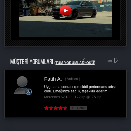
MÜŞTERİ YORUMLARI
Geri
İleri
(TÜM YORUMLARI OKU)
Fatih A.
Ankara
Uygulama sonrası çok ciddi performans artışı
oldu. Emeğinize sağlık, teşekkür ederim.
Mercedes A A180 - 122Hp @175 Hp
05.11.2018