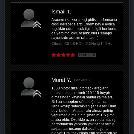
İsmail T.
Aracımın kalkışı çekişi gidişi performansı
ciddi derecede arttı Erdem bey e ayrıca
teşekkür ederim cok ilgili bilgili her konu
da yardımcı oldu teşekkürler Remaps
sayenizde aracım rahatladı ;)
Citroën C5 1.6 HDi - 110Hp @140 Hp
15.05.2019
Murat Y.
Ankara
1600 Motor dizel otomatik araçların
hepsinde olan sıkıntı 110-115 beygir
olmasından kaynaklı hantal kalmaları.
Sırf bu sebepten sıfır aldığım aracımı
ilana koyup satacakken şans eseri Ümit
beyi buldum. Aracımı alır almaz getirip
yaptırmadığıma bin pişmanım. C5 şimdi
araba oldu. Özellikle uzun yolda müthiş
performansın yanında yakıttan tasarruf
sağlaması insanın dahada hoşuna
gidiyor. Ümit bey işinin ehli beyefendi bir