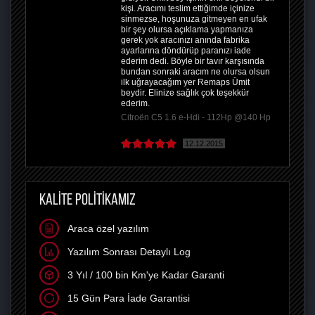
kişi. Aracımı teslim ettiğimde içinize
sinmezse, hoşunuza gitmeyen en ufak
bir şey olursa açıklama yapmanıza
gerek yok aracınızı anında fabrika
ayarlarına döndürüp paranızı iade
ederim dedi. Böyle bir tavır karşısında
bundan sonraki aracım ne olursa olsun
ilk uğrayacağım yer Remaps Ümit
beydir. Elinize sağlık çok teşekkür
ederim.
Citroën C5 1.6 e-Hdi - 112Hp @140 Hp
12.12.2015
KALİTE POLİTİKAMIZ
Araca özel yazılım
Yazılım Sonrası Detaylı Log
3 Yıl / 100 bin Km'ye Kadar Garanti
15 Gün Para İade Garantisi