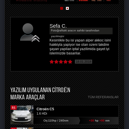
Sefa C.
Fotoğraftaki aracın sahibi tarafından
yazılmıştır
Kesinlikle bu isi yapan alper akkoc isini
hakkiyla yapiyor ise olan ozeni takdire
şayan yapilan iptal yazilimida gayet iyi
islerinizde basarilar.
18.01.2018
YAZILIM UYGULANAN CITROËN
MARKA ARAÇLAR
TÜM REFERANSLAR
S1
Citroën C5
1.6 HDi
Orj:110hp / 240nm
+30
hp
+90
nm