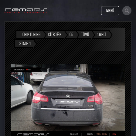
MENÜ
CHIP TUNING
CITROËN
C5
TÜMÜ
1.6 HDI
STAGE 1