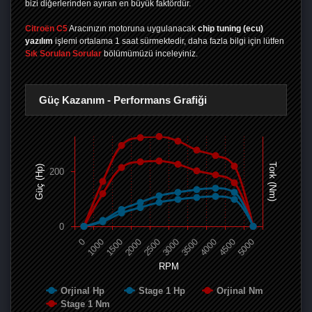
bizi diğerlerinden ayıran en büyük faktördür.
Citroën C5
Aracınızın motoruna uygulanacak
chip tuning (ecu)
yazılım
işlemi ortalama 1 saat sürmektedir, daha fazla bilgi için lütfen
Sık Sorulan Sorular
bölümümüzü inceleyiniz.
Güç Kazanım - Performans Grafiği
Tork (Nm)
Güç (Hp)
200
0
0
1000
1500
2000
2500
3000
3500
4000
4500
5000
RPM
Orjinal Hp
Stage 1 Hp
Orjinal Nm
Stage 1 Nm