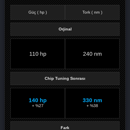
Güç ( hp )
Tork ( nm )
Orjinal
FACEBOOK'TA
TWITTER'DA
GOOGLE
WHATSAPP’TA
110 hp
240 nm
Chip Tuning Sonrası
140 hp
330 nm
+ %27
+ %38
Fark