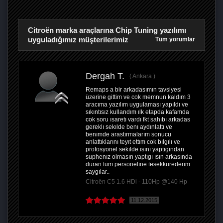
Citroën marka araçlarına Chip Tuning yazılımı
uyguladığımız müşterilerimiz
Tüm yorumlar
Dergah T.
Ankara
Remaps a bir arkadasımın tavsiyesi
üzerine gittim ve cok memnun kaldım 3
aracıma yazılım uygulaması yapıldı ve
sıkıntısız kullandım ılk etapda kafamda
cok soru ısaretı vardı fkt sahıbı arkadas
gereklı sekılde benı aydınlattı ve
benımde arastırmalarım sonucu
anlattıklarını teyıt ettım cok bılgılı ve
profosyonel sekılde ısını yaptıgından
suphenız olmasın yaptıgı ısın arkasında
duran tum personelıne tesekkurederım
saygılar..
Citroën C5 1.6 HDi - 110Hp @140 Hp
11.12.2015