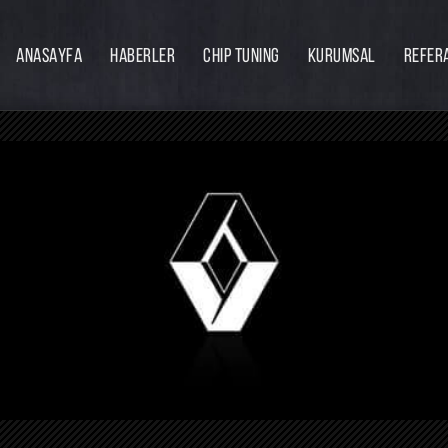
ANASAYFA
HABERLER
CHIP TUNING
KURUMSAL
REFER
Firmamız
Hakkımızda
Ekibimiz
Eğitim
Bayilik
İnsan Kaynakları