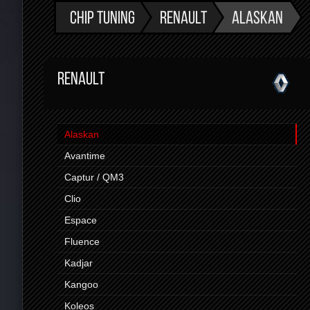
CHIP TUNING
RENAULT
ALASKAN
RENAULT
Alaskan
Avantime
Captur / QM3
Clio
Espace
Fluence
Kadjar
Kangoo
Koleos