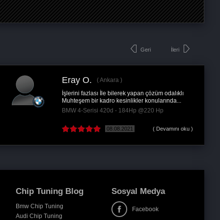
Geri
İleri
İsmail D.
Ankara
lık gitti sanki
Merhaba, 2005 model touareg 2.5 tdi
tması rampada...
aldığıma çok pişman olmuştum , perfo
p @135 Hp
Volkswagen Touareg 2.5 TDi R5 - 
Hp
( Devamını oku )
31.03.2020
( D
Chip Tuning Blog
Sosyal Medya
Bmw Chip Tuning
Facebook
Audi Chip Tuning