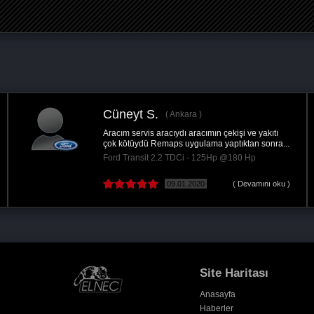
Yunus Ş.
tiğim gibi çok
Araçta gözle görülür şekilde hantal
cım 530 tadında...
yer uçağı oldu özellikle torkun ar
@220 Hp
Nissan Qashqai 1.5 DCI - 110H
( Devamını oku )
17.02.2022
Site Haritası
Anasayfa
Haberler