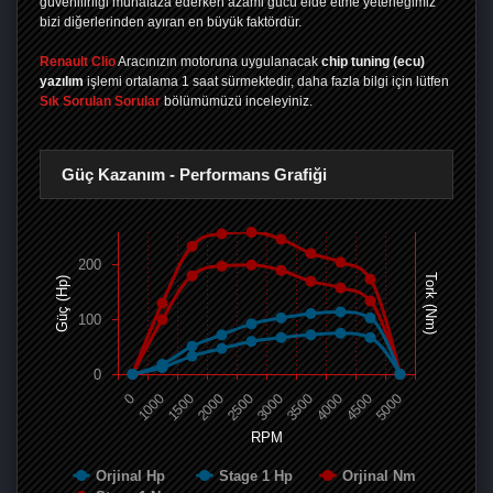
güvenilirliği muhafaza ederken azami gücü elde etme yeteneğimiz
bizi diğerlerinden ayıran en büyük faktördür.
Renault Clio
Aracınızın motoruna uygulanacak
chip tuning (ecu)
yazılım
işlemi ortalama 1 saat sürmektedir, daha fazla bilgi için lütfen
Sık Sorulan Sorular
bölümümüzü inceleyiniz.
Güç Kazanım - Performans Grafiği
200
Tork (Nm)
Güç (Hp)
100
0
0
1000
1500
2000
2500
3000
3500
4000
4500
5000
RPM
Orjinal Hp
Stage 1 Hp
Orjinal Nm