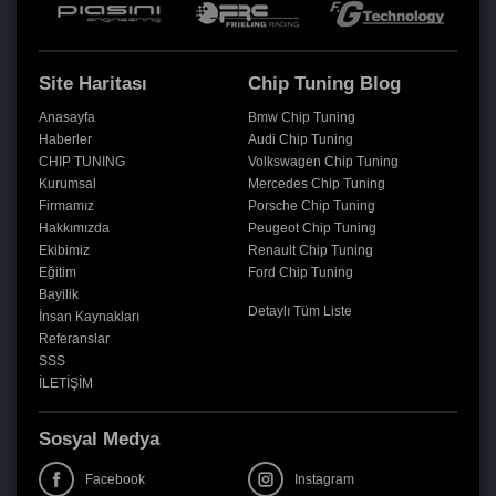
Site Haritası
Chip Tuning Blog
Anasayfa
Bmw Chip Tuning
Haberler
Audi Chip Tuning
CHIP TUNING
Volkswagen Chip Tuning
Kurumsal
Mercedes Chip Tuning
Firmamız
Porsche Chip Tuning
Hakkımızda
Peugeot Chip Tuning
Ekibimiz
Renault Chip Tuning
Eğitim
Ford Chip Tuning
Bayilik
Detaylı Tüm Liste
İnsan Kaynakları
Referanslar
SSS
İLETİŞİM
Sosyal Medya
Facebook
Instagram