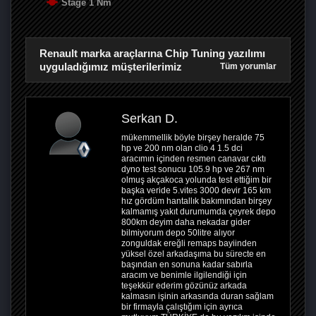
Stage 1 Nm
Renault marka araçlarına Chip Tuning yazılımı
uyguladığımız müşterilerimiz
Tüm yorumlar
Serkan D.
mükemmellik böyle birşey heralde 75
hp ve 200 nm olan clio 4 1.5 dci
aracımın içinden resmen canavar cıktı
dyno test sonucu 105.9 hp ve 267 nm
olmuş akçakoca yolunda test ettiğim bir
başka veride 5.vites 3000 devir 165 km
hız gördüm hantallık bakımından birşey
kalmamış yakıt durumumda çeyrek depo
800km deyim daha nekadar gider
bilmiyorum depo 50litre alıyor
zonguldak ereğli remaps bayiinden
yüksel özel arkadaşıma bu sürecte en
başından en sonuna kadar sabırla
aracım ve benimle ilgilendiği için
teşekkür ederim gözünüz arkada
kalmasın işinin arkasında duran sağlam
bir firmayla çalıştığım için ayrıca