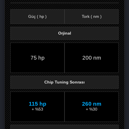
Güç ( hp )
Tork ( nm )
Orjinal
FACEBOOK'TA
TWITTER'DA
GOOGLE
WHATSAPP’TA
75 hp
200 nm
Chip Tuning Sonrası
115 hp
260 nm
+ %53
+ %30