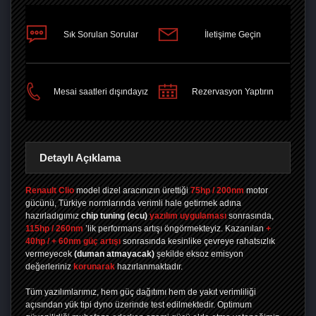
Sık Sorulan Sorular
İletişime Geçin
PAYLAŞ
Mesai saatleri dışındayız
Rezervasyon Yaptırın
Detaylı Açıklama
Renault Clio
model dizel aracınızın ürettiği
75hp / 200nm
motor
gücünü, Türkiye normlarında verimli hale getirmek adına
hazırladıgımız
chip tuning
(ecu)
yazılım uygulaması
sonrasında,
115hp / 260nm
’lik performans artışı öngörmekteyiz. Kazanılan
+
40hp / + 60nm güç artışı
sonrasında kesinlike çevreye rahatsızlık
vermeyecek
(duman atmayacak)
şekilde eksoz emisyon
değerleriniz
korunarak
hazırlanmaktadır.
Tüm yazılımlarımız, hem güç dağıtımı hem de yakıt verimliliği
açısından yük tipi dyno üzerinde test edilmektedir. Optimum