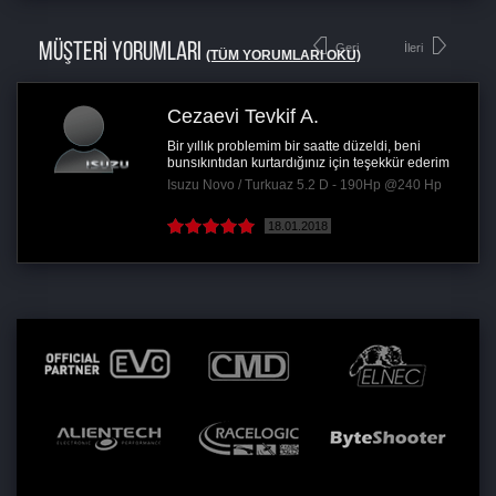
MÜŞTERİ YORUMLARI
Geri
İleri
(TÜM YORUMLARI OKU)
Cezaevi Tevkif A.
Bir yıllık problemim bir saatte düzeldi, beni
bunsıkıntıdan kurtardığınız için teşekkür ederim
Isuzu Novo / Turkuaz 5.2 D - 190Hp @240 Hp
18.01.2018