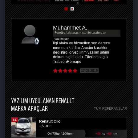
Muhammet A.
Fotoğraftaki aracın sahibi tarafından
yazılmıştır
İlgi alaka ve hizmetten son derece
memnun kaldim. Aracim karakter
degistirdi diyebilirim yazilim sihirli
dokunus gibi oldu. Ellerine saglik
TrabzonRemaps
17.03.2019
YAZILIM UYGULANAN RENAULT
MARKA ARAÇLAR
TÜM REFERANSLAR
S1
Renault Clio
1.5 DCi
Orj:75hp / 200nm
+40
hp
+60
nm