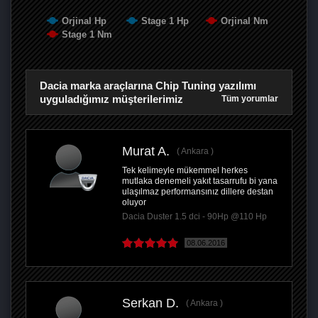
Orjinal Hp
Stage 1 Hp
Orjinal Nm
Stage 1 Nm
Dacia marka araçlarına Chip Tuning yazılımı
uyguladığımız müşterilerimiz
Tüm yorumlar
Murat A.
Ankara
Tek kelimeyle mükemmel herkes
mutlaka denemeli yakıt tasarrufu bi yana
ulaşılmaz performansınız dillere destan
oluyor
Dacia Duster 1.5 dci - 90Hp @110 Hp
08.06.2016
Serkan D.
Ankara