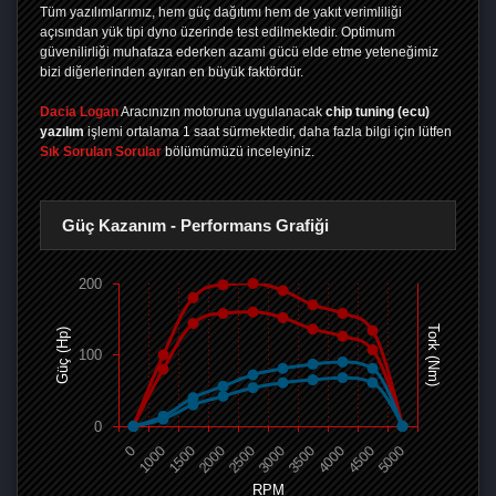
Tüm yazılımlarımız, hem güç dağıtımı hem de yakıt verimliliği
açısından yük tipi dyno üzerinde test edilmektedir. Optimum
güvenilirliği muhafaza ederken azami gücü elde etme yeteneğimiz
bizi diğerlerinden ayıran en büyük faktördür.
Dacia Logan
Aracınızın motoruna uygulanacak
chip tuning (ecu)
yazılım
işlemi ortalama 1 saat sürmektedir, daha fazla bilgi için lütfen
Sık Sorulan Sorular
bölümümüzü inceleyiniz.
Güç Kazanım - Performans Grafiği
200
Tork (Nm)
Güç (Hp)
100
0
0
1000
1500
2000
2500
3000
3500
4000
4500
5000
RPM