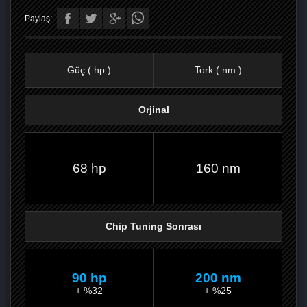
Paylaş:
Güç ( hp )
Tork ( nm )
Orjinal
FACEBOOK'TA
TWITTER'DA
GOOGLE
WHATSAPP’TA
68 hp
160 nm
Chip Tuning Sonrası
90 hp
200 nm
+ %32
+ %25