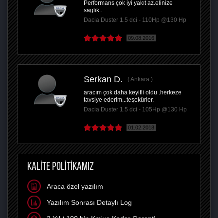
Performans çok iyi yakıt az.elinize
saglık..
Dacia Duster 1.5 dci - 110Hp @130 Hp
09.08.2016
Serkan D.
Ankara
aracım çok daha keyifli oldu .herkeze
tavsiye ederim...teşekürler.
Dacia Duster 1.5 dci - 105Hp @130 Hp
01.02.2018
KALİTE POLİTİKAMIZ
Araca özel yazılım
Yazılım Sonrası Detaylı Log