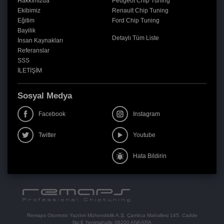
Hakkımızda
Peugeot Chip Tuning
Ekibimiz
Renault Chip Tuning
Eğitim
Ford Chip Tuning
Bayilik
Detaylı Tüm Liste
İnsan Kaynakları
Referanslar
SSS
İLETİŞİM
Sosyal Medya
Facebook
Instagram
Twitter
Youtube
Hata Bildirin
Remaps Otomotiv Yazılım Mühendislik A.Ş. Çamlıca Mahallesi 145. Cadde
No:6 Yenimahalle 06200 ANKARA