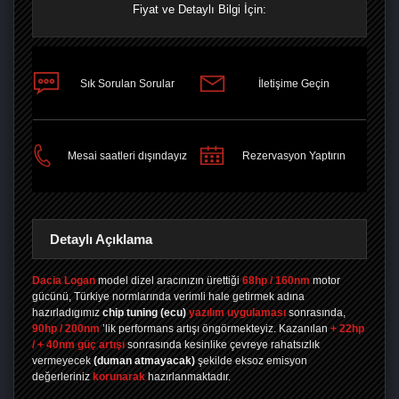
Fiyat ve Detaylı Bilgi İçin:
Sık Sorulan Sorular
İletişime Geçin
PAYLAŞ
Mesai saatleri dışındayız
Rezervasyon Yaptırın
Detaylı Açıklama
Dacia Logan
model dizel aracınızın ürettiği
68hp / 160nm
motor
gücünü, Türkiye normlarında verimli hale getirmek adına
hazırladıgımız
chip tuning
(ecu)
yazılım uygulaması
sonrasında,
90hp / 200nm
’lik performans artışı öngörmekteyiz. Kazanılan
+ 22hp
/ + 40nm güç artışı
sonrasında kesinlike çevreye rahatsızlık
vermeyecek
(duman atmayacak)
şekilde eksoz emisyon
değerleriniz
korunarak
hazırlanmaktadır.