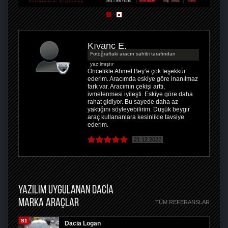
Kıvanç E.
Fotoğraftaki aracın sahibi tarafından
yazılmıştır
Öncelikle Ahmet Bey’e çok teşekkür
ederim. Aracımda eskiye göre inanılmaz
fark var. Aracımın çekişi arttı,
ivmelenmesi iyileşti. Eskiye göre daha
rahat gidiyor. Bu sayede daha az
yaktığını söyleyebilirim. Düşük beygir
araç kullananlara kesinlikle tavsiye
ederim.
21.12.2022
YAZILIM UYGULANAN DACIA
MARKA ARAÇLAR
TÜM REFERANSLAR
S1
Dacia Logan