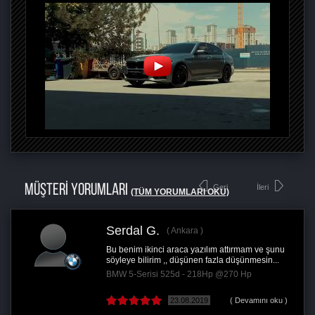
MÜŞTERİ YORUMLARI
Geri
İleri
(TÜM YORUMLARI OKU)
Serdal G.
Ankara
Bu benim ikinci araca yazılım attırmam ve şunu
söyleye bilirim ,, düşünen fazla düşünmesin...
BMW 5-Serisi 525d - 218Hp @270 Hp
23.08.2019
( Devamını oku )