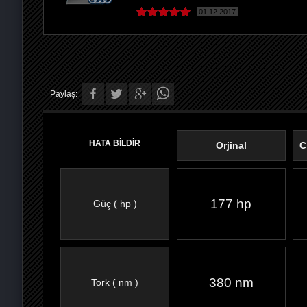
01.12.2017
Paylaş:
HATA BİLDİR
Orjinal
C
177 hp
Güç ( hp )
FACEBOOK'TA
TWITTER'DA
GOOGLE
WHATSAPP’TA
380 nm
Tork ( nm )