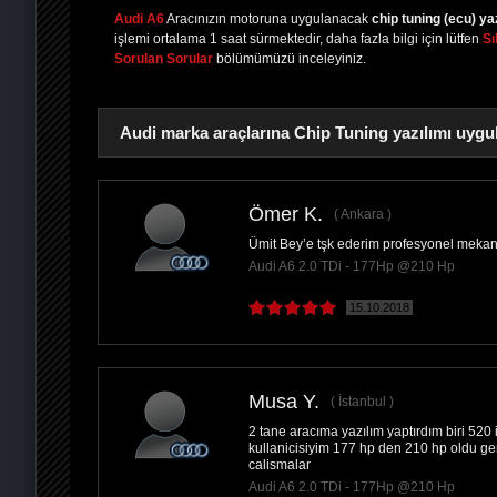
Audi A6
Aracınızın motoruna uygulanacak
chip tuning (ecu) ya
işlemi ortalama 1 saat sürmektedir, daha fazla bilgi için lütfen
Sı
Sorulan Sorular
bölümümüzü inceleyiniz.
Audi marka araçlarına Chip Tuning yazılımı uygu
Ömer K.
Ankara
Ümit Bey’e tşk ederim profesyonel mekan
PAYLAŞ
Audi A6 2.0 TDi - 177Hp @210 Hp
15.10.2018
Musa Y.
İstanbul
2 tane aracıma yazılım yaptırdım biri 520 
kullanicisiyim 177 hp den 210 hp oldu g
calismalar
Audi A6 2.0 TDi - 177Hp @210 Hp