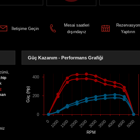
Mesai saatleri
Rezervasyon
İletişime Geçin
dışındayız
Yaptırın
Güç Kazanım - Performans Grafiği
cünü,
400
chip
ik
Güç (Hp)
üç
man
200
0
1500
4000
2000
4500
2500
5000
0
3000
1000
3500
miz
RPM