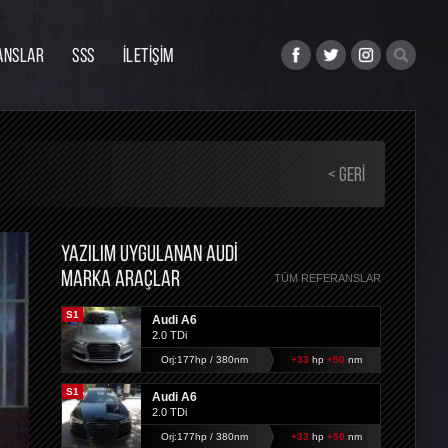
ANSLAR
SSS
İLETİŞİM
< GERI
YAZILIM UYGULANAN AUDI
MARKA ARAÇLAR
TÜM REFERANSLAR
S1
Audi A6
2.0 TDi
Orj:177hp / 380nm
+33
hp
+50
nm
S1
Audi A6
2.0 TDi
Orj:177hp / 380nm
+33
hp
+50
nm