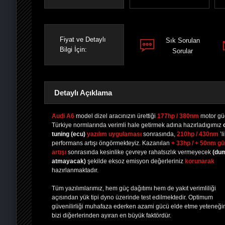
Fiyat ve Detaylı
Sık Sorulan
Bilgi İçin:
Sorular
Detaylı Açıklama
Audi A6
model dizel aracınızın ürettiği
177hp / 380nm
motor gü
Türkiye normlarında verimli hale getirmek adına hazırladıgımız
tuning
(ecu)
yazılım uygulaması
sonrasında,
210hp / 430nm
’l
PAYLAŞ
PAYLAŞ
PLUS'TA
PAYLAŞ
performans artışı öngörmekteyiz. Kazanılan
+ 33hp / + 50nm g
artışı
sonrasında kesinlike çevreye rahatsızlık vermeyecek
(du
atmayacak)
şekilde eksoz emisyon değerleriniz
korunarak
hazırlanmaktadır.
Tüm yazılımlarımız, hem güç dağıtımı hem de yakıt verimliliği
açısından yük tipi dyno üzerinde test edilmektedir. Optimum
güvenilirliği muhafaza ederken azami gücü elde etme yeteneği
bizi diğerlerinden ayıran en büyük faktördür.