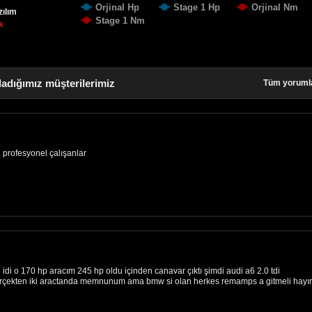
Orjinal Hp
Stage 1 Hp
Orjinal Nm
zılım
Stage 1 Nm
k
ladığımız müşterilerimiz
Tüm yoruml
 profesyonel çalışanlar
i idi o 170 hp aracım 245 hp oldu içinden canavar çıktı şimdi audi a6 2.0 tdi
erçekten iki aractanda memnunum ama bmw si olan herkes remamps a gitmeli hayır