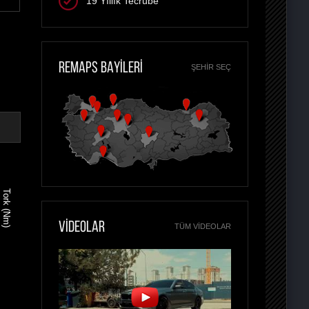
19 Yıllık Tecrübe
REMAPS BAYİLERİ
ŞEHIR SEÇ
Tork (Nm)
VİDEOLAR
TÜM VIDEOLAR