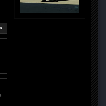
ar
lı