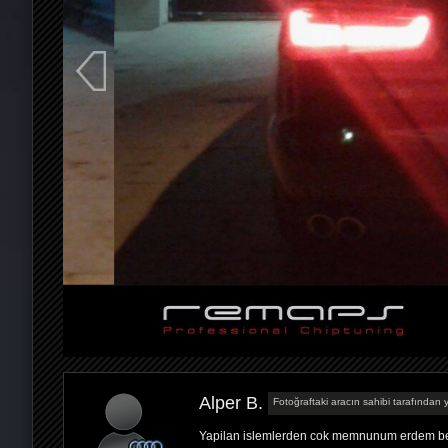
Alper B.
Fotoğraftaki aracın sahibi tarafından y
Yapilan islemlerden cok memnunum erdem bey 