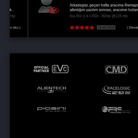
Arkadaşlar, geçen hafta aracıma Remaps ta
attırdığım yazılım sonrası, aracımın hızlanması...
Kia Rio 1.4 CRDI - 90Hp @125 Hp
 )
19.04.2018
( Devamını oku )