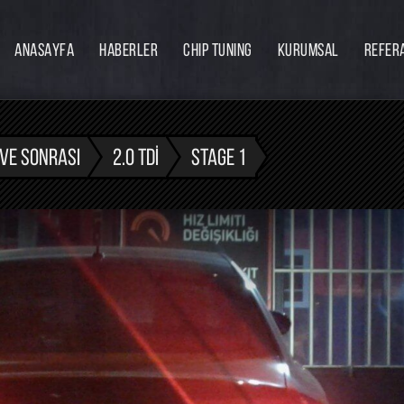
ANASAYFA
HABERLER
CHIP TUNING
KURUMSAL
REFER
Firmamız
Hakkımızda
Ekibimiz
 VE SONRASI
2.0 TDI
STAGE 1
Eğitim
Bayilik
İnsan Kaynakları