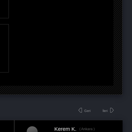
Geri
İleri
Kerem K.
Ankara