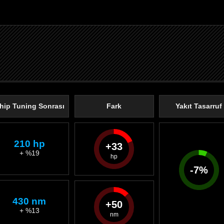
hip Tuning Sonrası
Fark
Yakıt Tasarruf
210 hp
33
+ %19
-
7
%
430 nm
50
+ %13