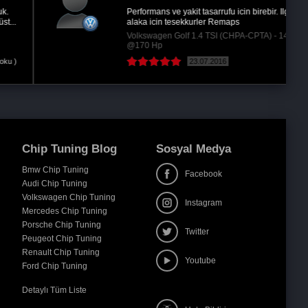
Performans ve yakit tasarrufu icin birebir. Ilgi ve
alaka icin tesekkurler Remaps
Volkswagen Golf 1.4 TSI (CHPA-CPTA) - 140Hp
@170 Hp
23.07.2016
Chip Tuning Blog
Sosyal Medya
Bmw Chip Tuning
Facebook
Audi Chip Tuning
Volkswagen Chip Tuning
Instagram
Mercedes Chip Tuning
Porsche Chip Tuning
Twitter
Peugeot Chip Tuning
Renault Chip Tuning
Youtube
Ford Chip Tuning
Detaylı Tüm Liste