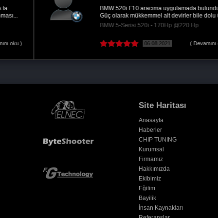
BMW 520i F10 aracıma uygulamada bulunduk.
Güç olarak mükkemmel alt devirler bile dolu üst...
BMW 5-Serisi 520i - 170Hp @220 Hp
06.08.2021
( Devamını oku )
Site Haritası
Anasayfa
Haberler
CHIP TUNING
Kurumsal
Firmamız
Hakkımızda
Ekibimiz
Eğitim
Bayilik
İnsan Kaynakları
Referanslar