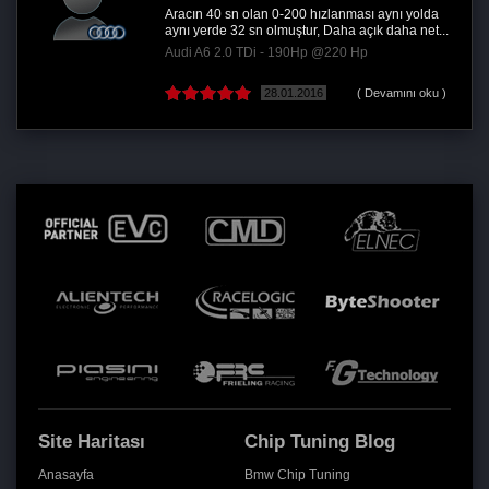
Aracın 40 sn olan 0-200 hızlanması aynı yolda
aynı yerde 32 sn olmuştur, Daha açık daha net...
Audi A6 2.0 TDi - 190Hp @220 Hp
28.01.2016
( Devamını oku )
Site Haritası
Chip Tuning Blog
Anasayfa
Bmw Chip Tuning