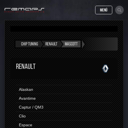
MENÜ
CHIP TUNING
RENAULT
MASCOTT
RENAULT
Alaskan
Avantime
Captur / QM3
Clio
Espace