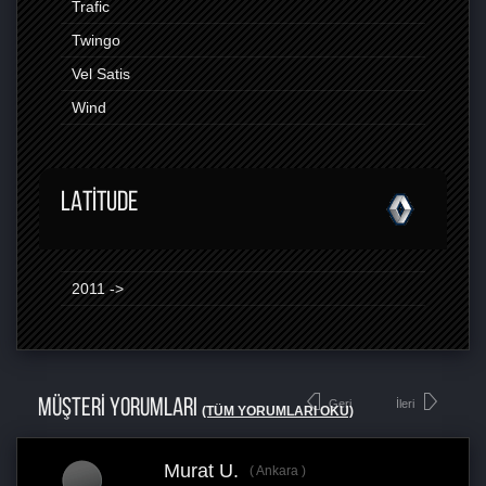
Trafic
Twingo
Vel Satis
Wind
LATITUDE
2011 ->
MÜŞTERİ YORUMLARI
Geri
İleri
(TÜM YORUMLARI OKU)
Murat U.
Ankara