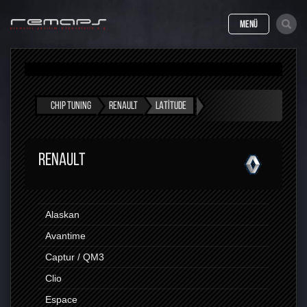
MENÜ
CHIP TUNING
RENAULT
LATITUDE
RENAULT
Alaskan
Avantime
Captur / QM3
Clio
Espace