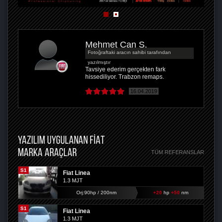
Mehmet Can S.
Fotoğraftaki aracın sahibi tarafından
yazılmıştır
Tavsiye ederim gerçekten fark
hissediliyor. Trabzon remaps.
16.04.2019
YAZILIM UYGULANAN FIAT
MARKA ARAÇLAR
TÜM REFERANSLAR
S1
Fiat Linea
1.3 MJT
Orj:90hp / 200nm
+20
hp
+50
nm
S1
Fiat Linea
1.3 MJT