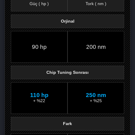
Güç ( hp )
Tork ( nm )
Orjinal
FACEBOOK'TA
TWITTER'DA
GOOGLE
WHATSAPP’TA
90 hp
200 nm
Chip Tuning Sonrası
110 hp
250 nm
+ %22
+ %25
Fark