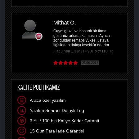
Mithat Ö.
Gayet güzel ve basarılı bir firma
gözünüz arkada kalmasın . Ayrıca
zonguldak remaps yüksel ustaya
ilgisinden dolayı teşekkür ederim
Fiat Linea 1.3 MJT - 90Hp @110 Hp
05.06.2018
KALİTE POLİTİKAMIZ
Araca özel yazılım
Yazılım Sonrası Detaylı Log
3 Yıl / 100 bin Km'ye Kadar Garanti
15 Gün Para İade Garantisi