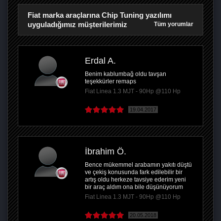
Fiat marka araçlarına Chip Tuning yazılımı
uyguladığımız müşterilerimiz
Tüm yorumlar
Erdal A.
Benim kablumbağ oldu tavşan
teşekkürler remaps
Fiat Linea 1.3 MJT - 90Hp @110 Hp
19.04.2017
İbrahim Ö.
Bence mükemmel arabamın yakıtı düştü
ve çekiş konusunda fark edilebilir bir
artış oldu herkeze tavsiye ederim yeni
bir araç aldım ona bile düşünüyorum
Fiat Linea 1.3 MJT - 90Hp @110 Hp
20.05.2018