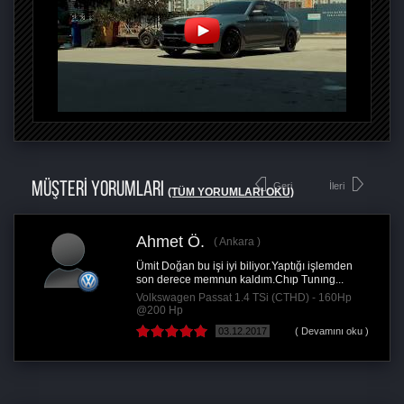
MÜŞTERİ YORUMLARI
Geri
İleri
(TÜM YORUMLARI OKU)
Ahmet Ö.
Ankara
Ümit Doğan bu işi iyi biliyor.Yaptığı işlemden
son derece memnun kaldım.Chıp Tunıng...
Volkswagen Passat 1.4 TSi (CTHD) - 160Hp
@200 Hp
03.12.2017
( Devamını oku )