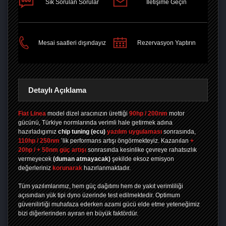
Sık Sorulan Sorular
İletişime Geçin
PAYLAŞ
Mesai saatleri dışındayız
Rezervasyon Yaptırın
Detaylı Açıklama
Fiat Linea
model dizel aracınızın ürettiği
90hp / 200nm
motor
gücünü, Türkiye normlarında verimli hale getirmek adına
hazırladıgımız
chip tuning
(ecu)
yazılım uygulaması
sonrasında,
110hp / 250nm
’lik performans artışı öngörmekteyiz. Kazanılan
+
20hp / + 50nm güç artışı
sonrasında kesinlike çevreye rahatsızlık
vermeyecek
(duman atmayacak)
şekilde eksoz emisyon
değerleriniz
korunarak
hazırlanmaktadır.
Tüm yazılımlarımız, hem güç dağıtımı hem de yakıt verimliliği
açısından yük tipi dyno üzerinde test edilmektedir. Optimum
güvenilirliği muhafaza ederken azami gücü elde etme yeteneğimiz
bizi diğerlerinden ayıran en büyük faktördür.