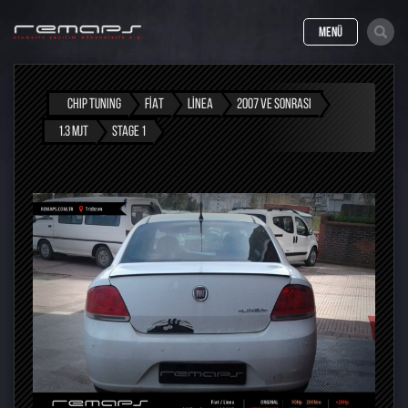
MENÜ
CHIP TUNING
FIAT
LINEA
2007 VE SONRASI
1.3 MJT
STAGE 1