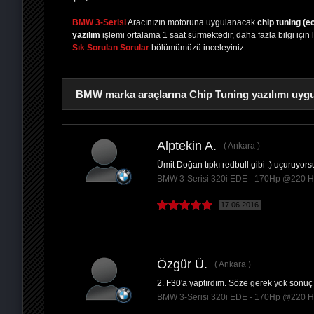
BMW 3-Serisi
Aracınızın motoruna uygulanacak
chip tuning (e
yazılım
işlemi ortalama 1 saat sürmektedir, daha fazla bilgi için 
Sık Sorulan Sorular
bölümümüzü inceleyiniz.
BMW marka araçlarına Chip Tuning yazılımı uygu
Alptekin A.
Ankara
Ümit Doğan tıpkı redbull gibi :) uçuruyors
PAYLAŞ
BMW 3-Serisi 320i EDE - 170Hp @220 
17.06.2016
Özgür Ü.
Ankara
2. F30'a yaptırdım. Söze gerek yok sonuç 
BMW 3-Serisi 320i EDE - 170Hp @220 