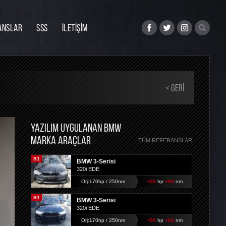
ANSLAR
SSS
İLETİŞİM
< GERI
YAZILIM UYGULANAN BMW
MARKA ARAÇLAR
TÜM REFERANSLAR
S1
BMW 3-Serisi
320i EDE
Orj:170hp / 250nm
+50
hp
+60
nm
S1
BMW 3-Serisi
320i EDE
Orj:170hp / 250nm
+50
hp
+60
nm