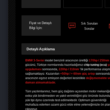
Fiyat ve Detaylı
Sık Sorulan
Bilgi İçin:
Sorular
Detaylı Açıklama
BMW 3-Serisi
model benzinli aracınızın ürettiği
170hp / 250nm
gücünü, Türkiye normlarında hazırladığımız
chip tuning
(ecu)
y
uygulaması
sonrasında,
220hp / 310nm
’lik performansa ulaşm
PAYLAŞ
PAYLAŞ
PLUS'TA
PAYLAŞ
sağlamaktayız. Kazanılan
+50hp / + 60nm güç artışı
sonrasınd
aracınızın egzoz emisyon değerleri kesinlikle
değişmemekte v
duman atmamaktadır.
Tüm yazılımlarımız, hem güç dağıtımı açısından motor mekaniğ
extra yük bindirmeden ve yakıt verimliliğini göz önünde bulund
yük tipi dyno üzerinde test edilmektedir. Optimum güvenilirliği
muhafaza ederken azami gücü elde etme yeteneğimizle ön pla
çıkıyoruz.