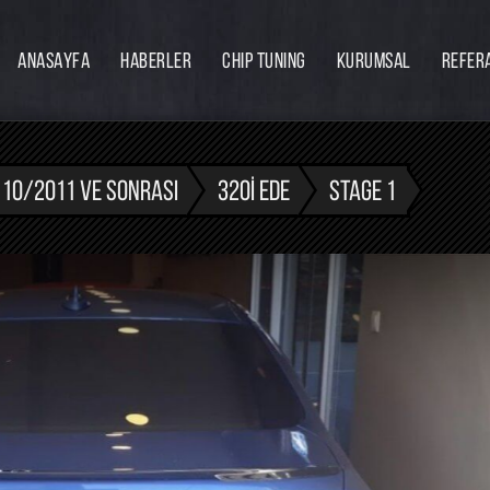
ANASAYFA
HABERLER
CHIP TUNING
KURUMSAL
REFER
Firmamız
Hakkımızda
Ekibimiz
- 10/2011 VE SONRASI
320I EDE
STAGE 1
Eğitim
Bayilik
İnsan Kaynakları