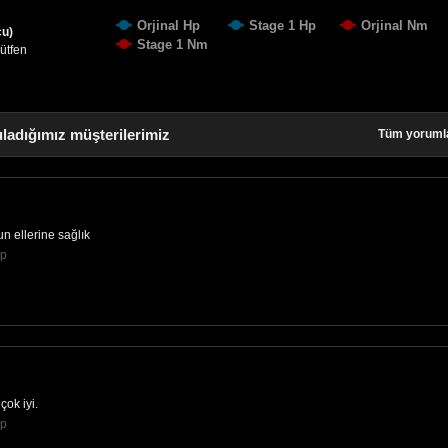
Orjinal Hp
Stage 1 Hp
Orjinal Nm
cu)
Stage 1 Nm
lütfen
ladığımız müşterilerimiz
Tüm yoruml
un ellerine sağlık
Hp
çok iyi.
Hp