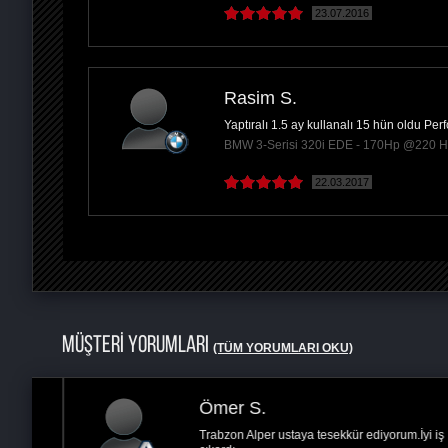
23.07.2016
Rasim S.
Yaptıralı 1.5 ay kullanalı 15 hün oldu P
BMW 3-Serisi 320i EDE - 170Hp @220 
22.03.2017
MÜŞTERİ YORUMLARI
(TÜM YORUMLARI OKU)
Ömer S.
Trabzon Alper ustaya tesekkür ediyorum.İyi iş