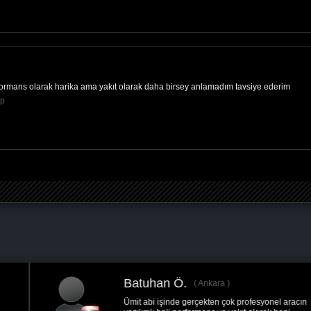
erformans olarak harika ama yakıt olarak daha birsey anlamadım tavsiye ederim
Hp
Batuhan Ö.
Ankara
Ümit abi işinde gerçekten çok profesyonel aracın