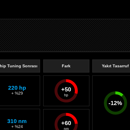
hip Tuning Sonrası
Fark
Yakıt Tasarruf
220 hp
50
+ %29
-
12
%
310 nm
60
+ %24