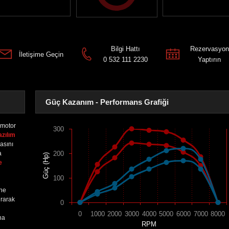
Bilgi Hattı
Rezervasyon
İletişime Geçin
0 532 111 2230
Yaptırın
Güç Kazanım - Performans Grafiği
motor
300
azılım
asını
a
200
Güç (Hp)
e
100
ine
urarak
0
0
1000
2000
3000
4000
5000
6000
7000
8000
na
RPM