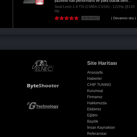
yazılımlı hali performans ve yakıt olarak beni...
Seat Leon 1.4 TSI (CMBA-CXSA) - 122Hp @145
Hp
19.04.2017
( Devamını oku )
Site Haritası
Anasayfa
Haberler
CHIP TUNING
Kurumsal
Firmamız
Hakkımızda
Ekibimiz
Eğitim
Bayilik
İnsan Kaynakları
Referanslar