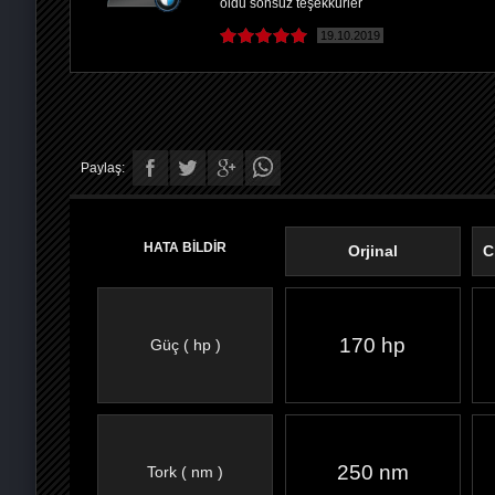
oldu sonsuz teşekkürler
19.10.2019
Paylaş:
HATA BİLDİR
Orjinal
C
170 hp
Güç ( hp )
FACEBOOK'TA
TWITTER'DA
GOOGLE
WHATSAPP’TA
250 nm
Tork ( nm )