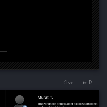
Geri
İleri
Murat T.
Trabzonda tek gercek alper akkoc Adamliginla