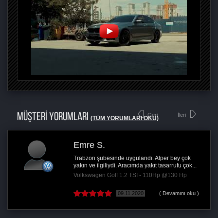
MÜŞTERİ YORUMLARI
Geri
İleri
(TÜM YORUMLARI OKU)
Emre S.
Trabzon şubesinde uygulandı. Alper bey çok
yakın ve ilgiliydi. Aracımda yakıt tasarrufu çok...
Volkswagen Golf 1.2 TSI - 110Hp @130 Hp
09.11.2020
( Devamını oku )