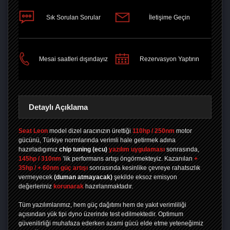
Sık Sorulan Sorular
İletişime Geçin
PAYLAŞ
Mesai saatleri dışındayız
Rezervasyon Yaptırın
Detaylı Açıklama
Seat Leon
model dizel aracınızın ürettiği
110hp / 250nm
motor
gücünü, Türkiye normlarında verimli hale getirmek adına
hazırladıgımız
chip tuning
(ecu)
yazılım uygulaması
sonrasında,
145hp / 310nm
’lik performans artışı öngörmekteyiz. Kazanılan
+
35hp / + 60nm güç artışı
sonrasında kesinlike çevreye rahatsızlık
vermeyecek
(duman atmayacak)
şekilde eksoz emisyon
değerleriniz
korunarak
hazırlanmaktadır.
Tüm yazılımlarımız, hem güç dağıtımı hem de yakıt verimliliği
açısından yük tipi dyno üzerinde test edilmektedir. Optimum
güvenilirliği muhafaza ederken azami gücü elde etme yeteneğimiz