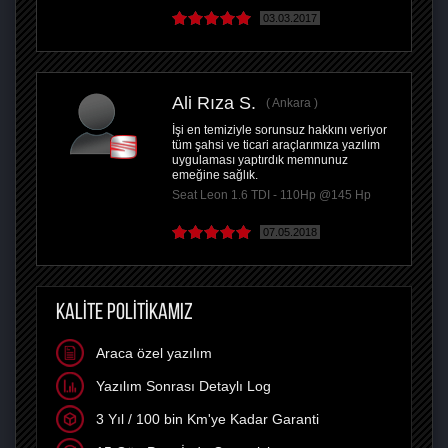
03.03.2017
Ali Rıza S.
Ankara
İşi en temiziyle sorunsuz hakkını veriyor
tüm şahsi ve ticari araçlarımıza yazılım
uygulaması yaptırdık memnunuz
emeğine sağlık.
Seat Leon 1.6 TDI - 110Hp @145 Hp
07.05.2018
KALİTE POLİTİKAMIZ
Araca özel yazılım
Yazılım Sonrası Detaylı Log
3 Yıl / 100 bin Km'ye Kadar Garanti