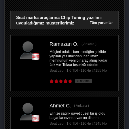
Seat marka araçlarına Chip Tuning yazılımı
uyguladığımız müşterilerimiz
Tüm yorumlar
Ramazan O.
Ankara
Müşteri odaklı, tam istediğim şekilde
yapılan yazılımından inanılmaz
memnunum yeni bir araç almış kadar
fark var. Tekrar teşekkür ederim
Seat Leon 1.6 TDI - 110Hp @155 Hp
08.06.2016
Ahmet C.
Ankara
Elinize sağlık gayet güzel bir iş oldu
başarılarınızın devamını dilerim.
Seat Leon 1.6 TDI - 110Hp @145 Hp