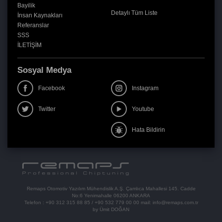
Bayilik
Detaylı Tüm Liste
İnsan Kaynakları
Referanslar
SSS
İLETİŞİM
Sosyal Medya
Facebook
Instagram
Twitter
Youtube
Hata Bildirin
Remaps Otomotiv Yazılım Mühendislik A.Ş. Çamlıca Mahallesi 145. Cadde
No:6 Yenimahalle 06200 ANKARA
Telefon :
+90 312 315 88 85
/
+90 532 779 00 00
mail:
info@remaps.com.tr
by Ümit DOĞAN