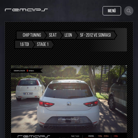
MENÜ
CHIP TUNING
SEAT
LEON
5F - 2012 VE SONRASI
1.6 TDI
STAGE 1