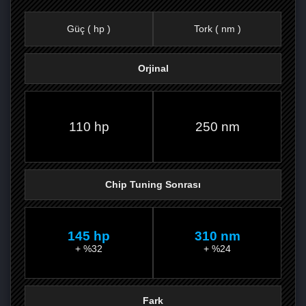
Güç ( hp )
Tork ( nm )
Orjinal
FACEBOOK'TA
TWITTER'DA
GOOGLE
WHATSAPP’TA
110 hp
250 nm
Chip Tuning Sonrası
145 hp
310 nm
+ %32
+ %24
Fark