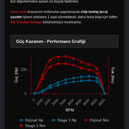
bizi diğerlerinden ayıran en büyük faktördür.
Seat Leon
Aracınızın motoruna uygulanacak
chip tuning (ecu)
yazılım
işlemi ortalama 1 saat sürmektedir, daha fazla bilgi için lütfen
Sık Sorulan Sorular
bölümümüzü inceleyiniz.
Güç Kazanım - Performans Grafiği
Tork (Nm)
200
Güç (Hp)
0
0
1000
1500
2000
2500
3000
3500
4000
4500
5000
RPM
Orjinal Hp
Stage 1 Hp
Orjinal Nm
Stage 1 Nm