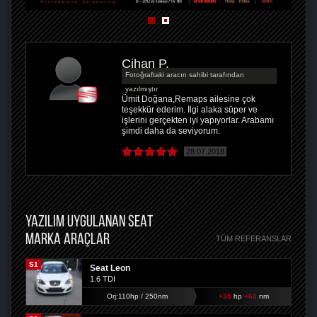
Cihan P.
Fotoğraftaki aracın sahibi tarafından
yazılmıştır
Ümit Doğana,Remaps ailesine çok
teşekkür ederim. İlgi alaka süper ve
işlerini gerçekten iyi yapıyorlar. Arabamı
şimdi daha da seviyorum.
28.07.2018
YAZILIM UYGULANAN SEAT
MARKA ARAÇLAR
TÜM REFERANSLAR
S1
Seat Leon
1.6 TDI
Orj:110hp / 250nm
+35
hp
+60
nm