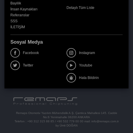
Bayilik
Detaylı Tüm Liste
İnsan Kaynakları
Referanslar
SSS
İLETİŞİM
Sosyal Medya
Facebook
Instagram
Twitter
Youtube
Hata Bildirin
Remaps Otomotiv Yazılım Mühendislik A.Ş. Çamlıca Mahallesi 145. Cadde
No:6 Yenimahalle 06200 ANKARA
Telefon :
+90 312 315 88 85
/
+90 532 779 00 00
mail:
info@remaps.com.tr
by Ümit DOĞAN