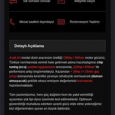
Sık Sorulan Sorular
İletişime Geçin
PAYLAŞ
Mesai saatleri dışındayız
Rezervasyon Yaptırın
Detaylı Açıklama
Audi A4
model dizel aracınızın ürettiği
190hp / 380nm
motor gücünü,
Türkiye normlarında verimli hale getirmek adına hazırladıgımız
chip
tuning
(ecu)
yazılım uygulaması
sonrasında,
220hp / 450nm
’lik
performans artışı öngörmekteyiz. Kazanılan
+ 30hp / + 70nm güç
artışı
sonrasında kesinlike çevreye rahatsızlık vermeyecek
(duman
atmayacak)
şekilde eksoz emisyon değerleriniz
korunarak
hazırlanmaktadır.
Tüm yazılımlarımız, hem güç dağıtımı hem de yakıt verimliliği
açısından yük tipi dyno üzerinde test edilmektedir. Optimum
güvenilirliği muhafaza ederken azami gücü elde etme yeteneğimiz
bizi diğerlerinden ayıran en büyük faktördür.