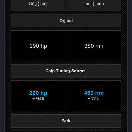
Güç ( hp )
Tork ( nm )
Orjinal
FACEBOOK'TA
TWITTER'DA
GOOGLE
WHATSAPP’TA
190 hp
380 nm
Chip Tuning Sonrası
220 hp
450 nm
+ %16
+ %18
Fark