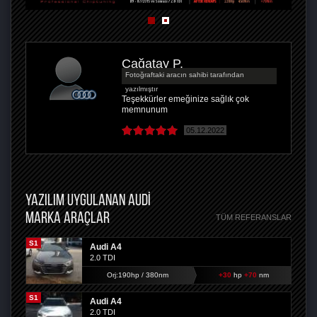
Çağatay P.
Fotoğraftaki aracın sahibi tarafından
yazılmıştır
Teşekkürler emeğinize sağlık çok
memnunum
05.12.2022
YAZILIM UYGULANAN AUDI
MARKA ARAÇLAR
TÜM REFERANSLAR
S1
Audi A4
2.0 TDI
Orj:190hp / 380nm
+30
hp
+70
nm
S1
Audi A4
2.0 TDI