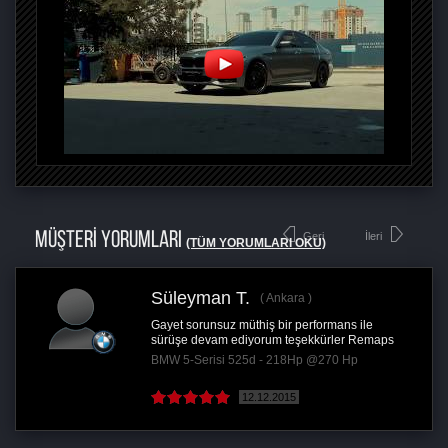
MÜŞTERİ YORUMLARI
Geri
İleri
(TÜM YORUMLARI OKU)
Süleyman T.
Ankara
Gayet sorunsuz müthiş bir performans ile
sürüşe devam ediyorum teşekkürler Remaps
BMW 5-Serisi 525d - 218Hp @270 Hp
12.12.2015