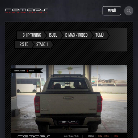
MENÜ
CHIP TUNING
ISUZU
D-MAX / RODEO
TÜMÜ
2.5 TD
STAGE 1