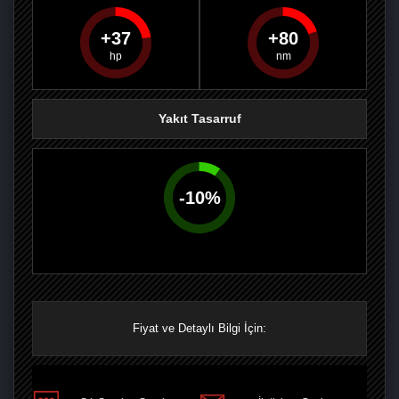
37
80
PAYLAŞ
PAYLAŞ
PLUS'TA
PAYLAŞ
Yakıt Tasarruf
-
10
%
Fiyat ve Detaylı Bilgi İçin: