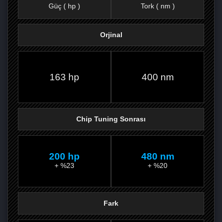
Güç ( hp )
Tork ( nm )
Orjinal
FACEBOOK'TA
TWITTER'DA
GOOGLE
WHATSAPP’TA
163 hp
400 nm
Chip Tuning Sonrası
200 hp
480 nm
+ %23
+ %20
Fark