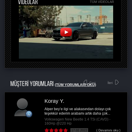
VİDEOLAR
TÜM VIDEOLAR
MÜŞTERİ YORUMLARI
Geri
İleri
(TÜM YORUMLARI OKU)
Koray Y.
Alper bey’e ilgi ve alakasından dolayı çok
teşekkür ederim arabamı artık daha çok...
Volkswagen New Beetle 1.4 TSi (CAVD) -
160Hp @220 Hp
17.02.2022
( Devamını oku )