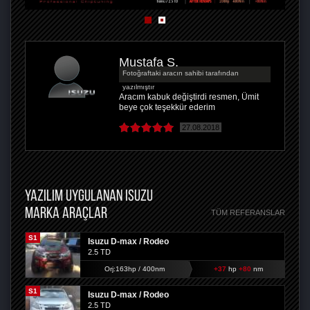
Mustafa Ş.
Fotoğraftaki aracın sahibi tarafından
yazılmıştır
Aracım kabuk değiştirdi resmen, Ümit
beye çok teşekkür ederim
27.08.2018
YAZILIM UYGULANAN ISUZU
MARKA ARAÇLAR
TÜM REFERANSLAR
S1
Isuzu D-max / Rodeo
2.5 TD
Orj:163hp / 400nm
+37
hp
+80
nm
S1
Isuzu D-max / Rodeo
2.5 TD