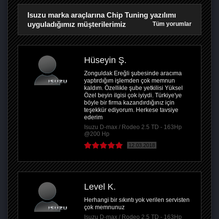
Isuzu marka araçlarına Chip Tuning yazılımı
uyguladığımız müşterilerimiz
Tüm yorumlar
Hüseyin Ş.
Zonguldak Ereğli şubesinde aracıma
yaptırdığım işlemden çok memnun
kaldım. Özellikle şube yetkilisi Yüksel
Özel beyin ilgisi çok iyiydi. Türkiye'ye
böyle bir firma kazandırdığınız için
teşekkür ediyorum. Herkese tavsiye
ederim
Isuzu D-max / Rodeo 2.5 TD - 163Hp
@200 Hp
12.03.2018
Level K.
Herhangi bir sıkıntı yok verilen servisten
çok memnunuz
Isuzu D-max / Rodeo 2.5 TD - 163Hp