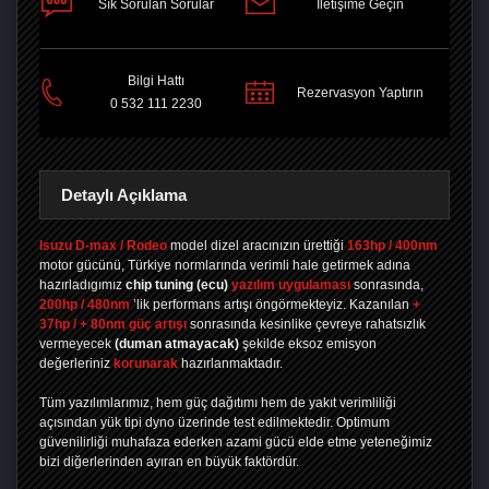
Sık Sorulan Sorular
İletişime Geçin
PAYLAŞ
Bilgi Hattı
Rezervasyon Yaptırın
0 532 111 2230
Detaylı Açıklama
Isuzu D-max / Rodeo
model dizel aracınızın ürettiği
163hp / 400nm
motor gücünü, Türkiye normlarında verimli hale getirmek adına
hazırladıgımız
chip tuning
(ecu)
yazılım uygulaması
sonrasında,
200hp / 480nm
’lik performans artışı öngörmekteyiz. Kazanılan
+
37hp / + 80nm güç artışı
sonrasında kesinlike çevreye rahatsızlık
vermeyecek
(duman atmayacak)
şekilde eksoz emisyon
değerleriniz
korunarak
hazırlanmaktadır.
Tüm yazılımlarımız, hem güç dağıtımı hem de yakıt verimliliği
açısından yük tipi dyno üzerinde test edilmektedir. Optimum
güvenilirliği muhafaza ederken azami gücü elde etme yeteneğimiz
bizi diğerlerinden ayıran en büyük faktördür.