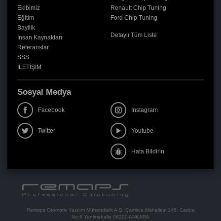
Ekibimiz
Renault Chip Tuning
Eğitim
Ford Chip Tuning
Bayilik
Detaylı Tüm Liste
İnsan Kaynakları
Referanslar
SSS
İLETİŞİM
Sosyal Medya
Facebook
Instagram
Twitter
Youtube
Hata Bildirin
Remaps Otomotiv Yazılım Mühendislik A.Ş. Çamlıca Mahallesi 145. Cadde
No:6 Yenimahalle 06200 ANKARA