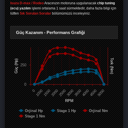
Isuzu D-max / Rodeo
Aracınızın motoruna uygulanacak
chip tuning
(ecu) yazılım
işlemi ortalama 1 saat sürmektedir, daha fazla bilgi için
lütfen
Sık Sorulan Sorular
bölümümüzü inceleyiniz.
Güç Kazanım - Performans Grafiği
Tork (Nm)
Güç (Hp)
250
0
0
1000
1500
2000
2500
3000
3500
4000
4500
5000
RPM
Orjinal Hp
Stage 1 Hp
Orjinal Nm
Stage 1 Nm