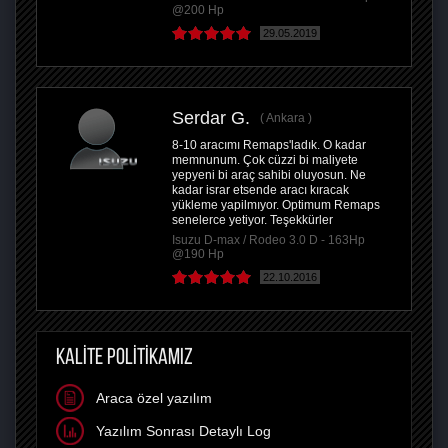
@200 Hp
29.05.2019
Serdar G.
Ankara
8-10 aracımı Remaps'ladık. O kadar
memnunum. Çok cüzzi bi maliyete
yepyeni bi araç sahibi oluyosun. Ne
kadar israr etsende aracı kıracak
yükleme yapilmıyor. Optimum Remaps
senelerce yetiyor. Teşekkürler
Isuzu D-max / Rodeo 3.0 D - 163Hp
@190 Hp
22.10.2016
KALİTE POLİTİKAMIZ
Araca özel yazılım
Yazılım Sonrası Detaylı Log