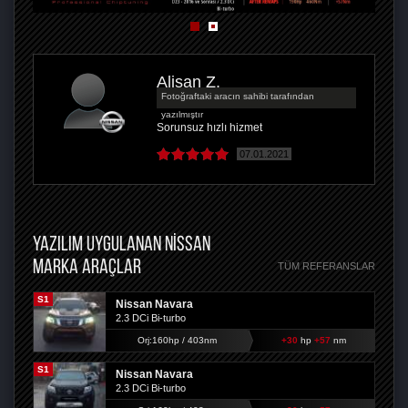
Alişan Z.
Fotoğraftaki aracın sahibi tarafından
yazılmıştır
Sorunsuz hızlı hizmet
07.01.2021
YAZILIM UYGULANAN NISSAN
MARKA ARAÇLAR
TÜM REFERANSLAR
S1
Nissan Navara
2.3 DCi Bi-turbo
Orj:160hp / 403nm
+30
hp
+57
nm
S1
Nissan Navara
2.3 DCi Bi-turbo