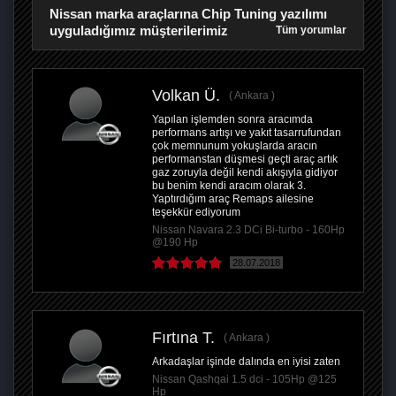
Nissan marka araçlarına Chip Tuning yazılımı
uyguladığımız müşterilerimiz
Tüm yorumlar
Volkan Ü.
Ankara
Yapılan işlemden sonra aracımda
performans artışı ve yakıt tasarrufundan
çok memnunum yokuşlarda aracın
performanstan düşmesi geçti araç artık
gaz zoruyla değil kendi akışıyla gidiyor
bu benim kendi aracım olarak 3.
Yaptırdığım araç Remaps ailesine
teşekkür ediyorum
Nissan Navara 2.3 DCi Bi-turbo - 160Hp
@190 Hp
28.07.2018
Fırtına T.
Ankara
Arkadaşlar işinde dalında en iyisi zaten
Nissan Qashqai 1.5 dci - 105Hp @125
Hp