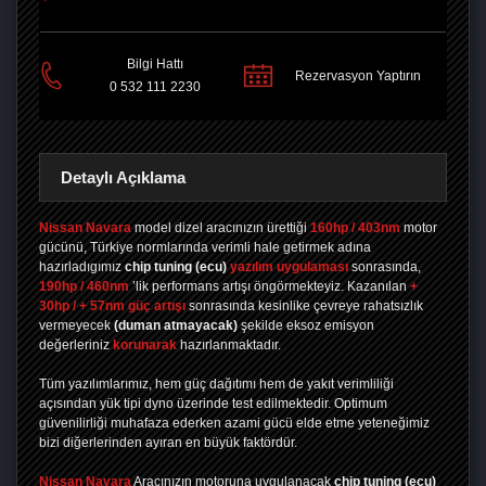
PAYLAŞ
Bilgi Hattı
Rezervasyon Yaptırın
0 532 111 2230
Detaylı Açıklama
Nissan Navara
model dizel aracınızın ürettiği
160hp / 403nm
motor
gücünü, Türkiye normlarında verimli hale getirmek adına
hazırladıgımız
chip tuning
(ecu)
yazılım uygulaması
sonrasında,
190hp / 460nm
’lik performans artışı öngörmekteyiz. Kazanılan
+
30hp / + 57nm güç artışı
sonrasında kesinlike çevreye rahatsızlık
vermeyecek
(duman atmayacak)
şekilde eksoz emisyon
değerleriniz
korunarak
hazırlanmaktadır.
Tüm yazılımlarımız, hem güç dağıtımı hem de yakıt verimliliği
açısından yük tipi dyno üzerinde test edilmektedir. Optimum
güvenilirliği muhafaza ederken azami gücü elde etme yeteneğimiz
bizi diğerlerinden ayıran en büyük faktördür.
Nissan Navara
Aracınızın motoruna uygulanacak
chip tuning (ecu)