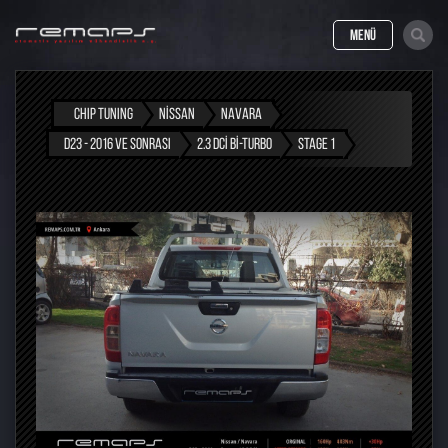
MENÜ
CHIP TUNING
NISSAN
NAVARA
D23 - 2016 VE SONRASI
2.3 DCI BI-TURBO
STAGE 1