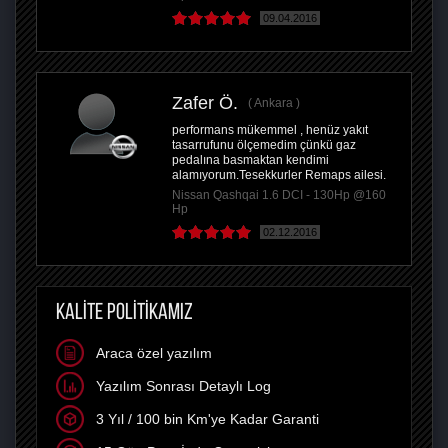
09.04.2016
Zafer Ö.
Ankara
performans mükemmel , henüz yakıt
tasarrufunu ölçemedim çünkü gaz
pedalına basmaktan kendimi
alamıyorum.Tesekkurler Remaps ailesi.
Nissan Qashqai 1.6 DCI - 130Hp @160
Hp
02.12.2016
KALİTE POLİTİKAMIZ
Araca özel yazılım
Yazılım Sonrası Detaylı Log
3 Yıl / 100 bin Km'ye Kadar Garanti