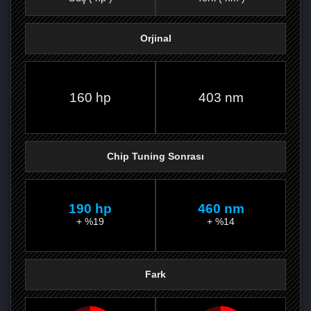
Orjinal
FACEBOOK'TA
TWITTER'DA
GOOGLE
WHATSAPP’TA
160 hp
403 nm
Chip Tuning Sonrası
190 hp
460 nm
+ %19
+ %14
Fark