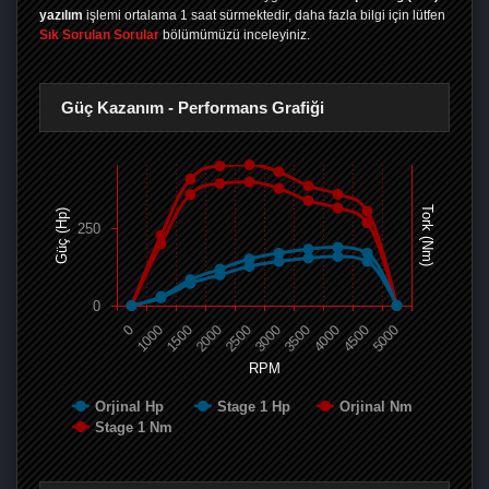
yazılım
işlemi ortalama 1 saat sürmektedir, daha fazla bilgi için lütfen
Sık Sorulan Sorular
bölümümüzü inceleyiniz.
Güç Kazanım - Performans Grafiği
Tork (Nm)
Güç (Hp)
250
0
0
1000
1500
2000
2500
3000
3500
4000
4500
5000
RPM
Orjinal Hp
Stage 1 Hp
Orjinal Nm
Stage 1 Nm