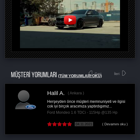
MÜŞTERİ YORUMLARI
Geri
İleri
(TÜM YORUMLARI OKU)
Halil A.
Ankara
Herşeyden önce müşteri memnuniyeti ve ilgisi
cok iyi birçok aracımıza yaptırdıgımız...
Ford Mondeo 1.6 TDCi - 115Hp @135 Hp
04.11.2021
( Devamını oku )