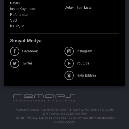
Bayilik
Detaylı Tüm Liste
İnsan Kaynakları
Referanslar
SSS
İLETİŞİM
Sosyal Medya
Facebook
Instagram
Twitter
Youtube
Hata Bildirin
Remaps Otomotiv Yazılım Mühendislik A.Ş. Çamlıca Mahallesi 145. Cadde
No:6 Yenimahalle 06200 ANKARA
Telefon :
+90 312 315 88 85
/
+90 532 779 00 00
mail:
info@remaps.com.tr
by Ümit DOĞAN