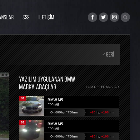
ANSLAR
SSS
İLETİŞİM
< GERI
YAZILIM UYGULANAN BMW
MARKA ARAÇLAR
TÜM REFERANSLAR
S1
BMW M5
F90 M5
Orj:600hp / 750nm
+80
hp
+100
nm
S1
BMW M5
F90 M5
Orj:600hp / 750nm
+80
hp
+100
nm