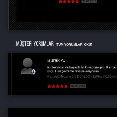
22.06.2015
MÜŞTERİ YORUMLARI
(TÜM YORUMLARI OKU)
Burak A.
Profesyonel ve başarılı. İyi ki yaptırmışım. 0 arıza
ışığı. Tüm çevreme tavsiye ediyorum
Renault Megane 1.5 DCI EDC - 110Hp @130 Hp
 )
31.08.2021