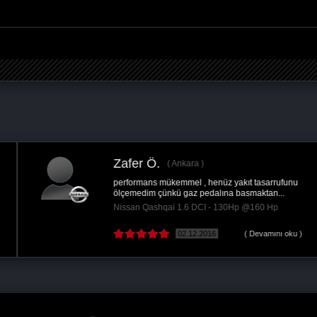
Zafer Ö.
Ankara
performans mükemmel , henüz yakıt tasarrufunu
ölçemedim çünkü gaz pedalına basmaktan...
Nissan Qashqai 1.6 DCI - 130Hp @160 Hp
02.12.2016
( Devamını oku )