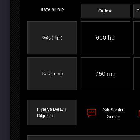
HATA BİLDİR
Orjinal
C
600 hp
Güç ( hp )
FACEBOOK'TA
TWITTER'DA
GOOGLE
WHATSAPP’TA
750 nm
Tork ( nm )
Fiyat ve Detaylı
Sık Sorulan
Bilgi İçin:
Sorular