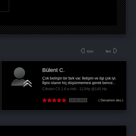
Geri
İleri
Bülent C.
Çok belirgin bir fark var. İletişim ve ilgi çok iyi.
İlgisi olanın hiç düşünmemesi gerek bence...
Citroën C5 1.6 e-Hdi - 112Hp @140 Hp
14.05.2019
( Devamını oku )