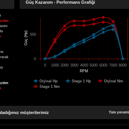
Güç Kazanım - Performans Grafiği
r
azılım
asını
da
Güç (Hp)
500
e
ine
urarak
0
0
1000
2000
3000
4000
5000
6000
7000
8000
na
RPM
Orjinal Hp
Stage 1 Hp
Orjinal Nm
azılım
Stage 1 Nm
k
ladığımız müşterilerimiz
Tüm yoruml