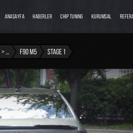
ANASAYFA
HABERLER
CHIP TUNING
KURUMSAL
REFER
Firmamız
Hakkımızda
Ekibimiz
> ...
F90 M5
STAGE 1
Eğitim
Bayilik
İnsan Kaynakları