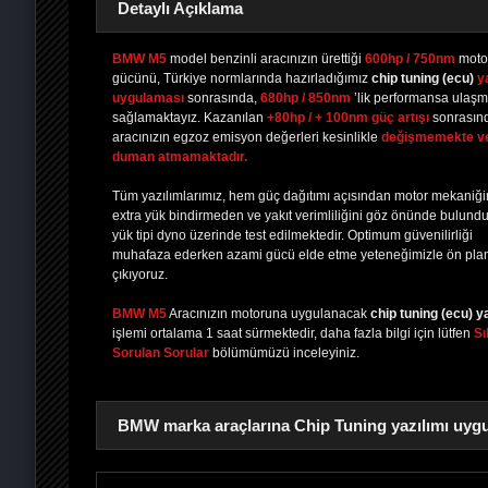
Detaylı Açıklama
BMW M5
model benzinli aracınızın ürettiği
600hp / 750nm
moto
gücünü, Türkiye normlarında hazırladığımız
chip tuning
(ecu)
y
uygulaması
sonrasında,
680hp / 850nm
’lik performansa ulaşm
PAYLAŞ
PAYLAŞ
PLUS'TA
PAYLAŞ
sağlamaktayız. Kazanılan
+80hp / + 100nm güç artışı
sonrasın
aracınızın egzoz emisyon değerleri kesinlikle
değişmemekte v
duman atmamaktadır.
Tüm yazılımlarımız, hem güç dağıtımı açısından motor mekaniğ
extra yük bindirmeden ve yakıt verimliliğini göz önünde bulund
yük tipi dyno üzerinde test edilmektedir. Optimum güvenilirliği
muhafaza ederken azami gücü elde etme yeteneğimizle ön pla
çıkıyoruz.
BMW M5
Aracınızın motoruna uygulanacak
chip tuning (ecu) y
işlemi ortalama 1 saat sürmektedir, daha fazla bilgi için lütfen
Sı
Sorulan Sorular
bölümümüzü inceleyiniz.
BMW marka araçlarına Chip Tuning yazılımı uygu