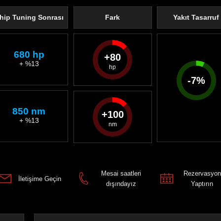
hip Tuning Sonrası
Fark
Yakıt Tasarruf
680 hp
80
+ %13
-
7
%
850 nm
100
+ %13
Mesai saatleri
Rezervasyon
İletişime Geçin
dışındayız
Yaptırın