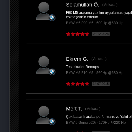
Selamullah Ö.
Ankara
F90 M5 aracıma yazılım uygulaması yapıld
PAYLAŞ
çok teşekkür ederim.
BMW M5 F90 M5 - 600Hp @680 Hp
25.12.2024
Ekrem G.
Ankara
Tesekkurler Remaps
BMW M5 F10 M5 - 560Hp @680 Hp
14.07.2015
Mert T.
Ankara
Çok basarılı araba performans ve Yakıt ola
BMW 5-Serisi 520i - 170Hp @220 Hp