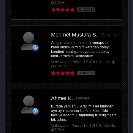
@150 Hp
22.06.2015
Mehmet Mustafa S.
Ankara
Araştırmalarımdan sonra remaps te
karar kıldım verdigim karadan dolayı
kendimi muhteşem uyguladan dolayı
ümit kardeşimi kutluyorum
Volkswagen Passat 1.6 TDI CR - 120Hp
@150 Hp
11.08.2015
Ahmet K.
Ankara
Burada yapılan 3. Aracım. Her birinden
ayrı ayrı memnun kaldım. Kesinlikle
tavsiye ederim. Chiptuning te tartışmasız
tek adres.
Volkswagen Passat 1.6 TDI CR - 120Hp
@150 Hp