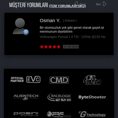
MÜŞTERİ YORUMLARI
Geri
İleri
(TÜM YORUMLARI OKU)
Osman Y.
Ankara
Bir olumsuzluk yok gibi genel olarak gayet iyi
memnunum diyebilirim
Volkswagen Passat 1.4 TSI - 125Hp @150 Hp
27.08.2018