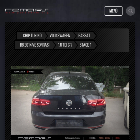
MENÜ
CHIP TUNING
VOLKSWAGEN
PASSAT
B8 2014 VE SONRASI
1.6 TDI CR
STAGE 1