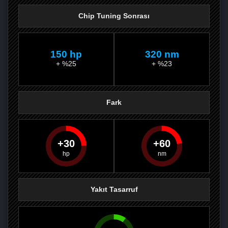
Chip Tuning Sonrası
150 hp
320 nm
+ %25
+ %23
Fark
30
60
PAYLAŞ
PAYLAŞ
PLUS'TA
PAYLAŞ
Yakıt Tasarruf