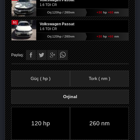
Volkswagen Passat
1.6 TDI CR
Orj:120hp / 260nm
+30
hp
+60
nm
S1
Volkswagen Passat
1.6 TDI CR
Orj:120hp / 260nm
+30
hp
+60
nm
Paylaş:
Güç ( hp )
Tork ( nm )
Orjinal
FACEBOOK'TA
TWITTER'DA
GOOGLE
WHATSAPP’TA
120 hp
260 nm