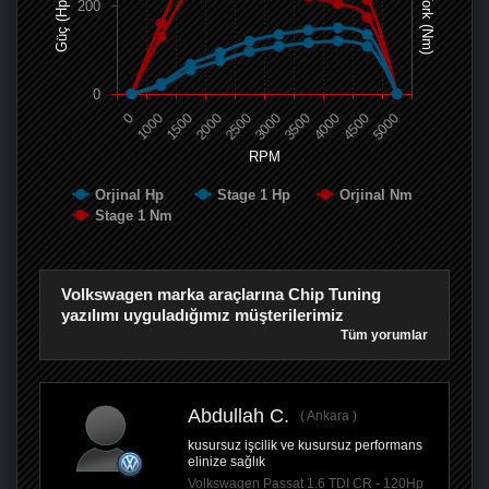
Tork (Nm)
Güç (Hp)
200
0
0
1000
1500
2000
2500
3000
3500
4000
4500
5000
RPM
Orjinal Hp
Stage 1 Hp
Orjinal Nm
Stage 1 Nm
Volkswagen marka araçlarına Chip Tuning
yazılımı uyguladığımız müşterilerimiz
Tüm yorumlar
Abdullah C.
Ankara
kusursuz işcilik ve kusursuz performans
elinize sağlık
Volkswagen Passat 1.6 TDI CR - 120Hp