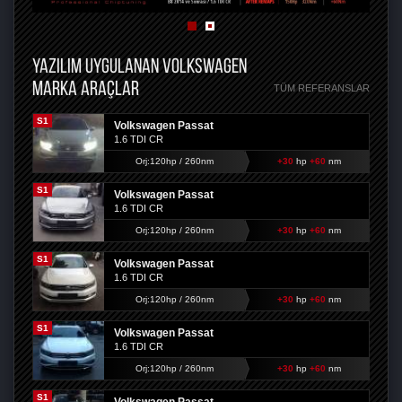
YAZILIM UYGULANAN VOLKSWAGEN
MARKA ARAÇLAR
TÜM REFERANSLAR
S1
Volkswagen Passat
1.6 TDI CR
Orj:120hp / 260nm
+30
hp
+60
nm
S1
Volkswagen Passat
1.6 TDI CR
Orj:120hp / 260nm
+30
hp
+60
nm
S1
Volkswagen Passat
1.6 TDI CR
Orj:120hp / 260nm
+30
hp
+60
nm
S1
Volkswagen Passat
1.6 TDI CR
Orj:120hp / 260nm
+30
hp
+60
nm
S1