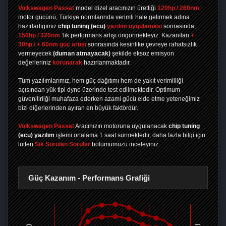
Volkswagen Passat
model dizel aracınızın ürettiği
120hp / 260nm
motor gücünü, Türkiye normlarında verimli hale getirmek adına
hazırladıgımız
chip tuning
(ecu)
yazılım uygulaması
sonrasında,
150hp / 320nm
’lik performans artışı öngörmekteyiz. Kazanılan
+
30hp / + 60nm güç artışı
sonrasında kesinlike çevreye rahatsızlık
vermeyecek
(duman atmayacak)
şekilde eksoz emisyon
değerleriniz
korunarak
hazırlanmaktadır.
Tüm yazılımlarımız, hem güç dağıtımı hem de yakıt verimliliği
açısından yük tipi dyno üzerinde test edilmektedir. Optimum
güvenilirliği muhafaza ederken azami gücü elde etme yeteneğimiz
bizi diğerlerinden ayıran en büyük faktördür.
Volkswagen Passat
Aracınızın motoruna uygulanacak
chip tuning
(ecu) yazılım
işlemi ortalama 1 saat sürmektedir, daha fazla bilgi için
lütfen
Sık Sorulan Sorular
bölümümüzü inceleyiniz.
Güç Kazanım - Performans Grafiği