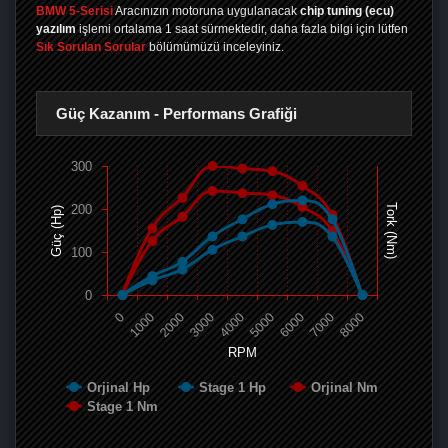
BMW 5-Serisi
Aracınızın motoruna uygulanacak
chip tuning (ecu)
yazılım
işlemi ortalama 1 saat sürmektedir, daha fazla bilgi için lütfen
Sık Sorulan Sorular
bölümümüzü inceleyiniz.
Güç Kazanım - Performans Grafiği
300
200
Tork (Nm)
Güç (Hp)
100
0
0
1000
2000
3000
4000
5000
6000
7000
8000
RPM
Orjinal Hp
Stage 1 Hp
Orjinal Nm
Stage 1 Nm