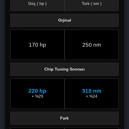
Güç ( hp )
Tork ( nm )
Orjinal
FACEBOOK'TA
TWITTER'DA
GOOGLE
WHATSAPP’TA
170 hp
250 nm
Chip Tuning Sonrası
220 hp
310 nm
+ %29
+ %24
Fark