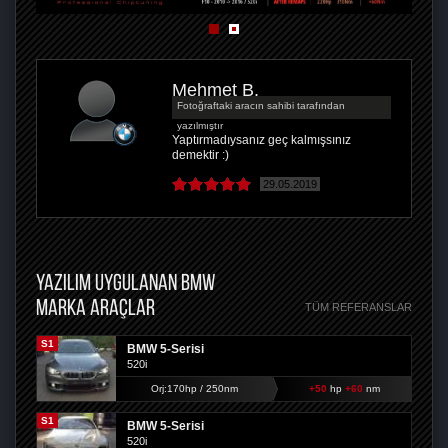
Mehmet B.
Fotoğraftaki aracın sahibi tarafından
yazılmıştır
Yaptırmadıysanız geç kalmışsınız
demektir :)
29.05.2019
YAZILIM UYGULANAN BMW
MARKA ARAÇLAR
TÜM REFERANSLAR
S1
BMW 5-Serisi
520i
Orj:170hp / 250nm
+50
hp
+60
nm
S1
BMW 5-Serisi
520i