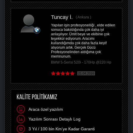
Tuncay İ.
Ankara
Yapılan işin profesyonelliği , elde edilen
sonuca bakıldığında çok daha iyi
anlaşılıyor. Ümit beye ve ekibine çok
teşekkür ediyorum. Aracımı
kullandığımda çok daha fazla keyif
alıyorum artık. Gerçek Gücü
Profesyonelinden aldığıma çok
memnunum.
BMW 5-Serisi 520i - 170Hp @220 Hp
21.04.2016
KALİTE POLİTİKAMIZ
Araca özel yazılım
Yazılım Sonrası Detaylı Log
3 Yıl / 100 bin Km'ye Kadar Garanti