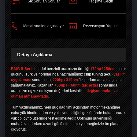
Sık Sorulan Sorular
İletişime Geçin
PAYLAŞ
Mesai saatleri dışındayız
Rezervasyon Yaptırın
Detaylı Açıklama
BMW 5-Serisi
model benzinli aracınızın ürettiği
170hp / 250nm
motor
gücünü, Türkiye normlarında hazırladığımız
chip tuning
(ecu)
yazılım
uygulaması
sonrasında,
220hp / 310nm
’lik performansa ulaşmasını
sağlamaktayız. Kazanılan
+50hp / + 60nm güç artışı
sonrasında
aracınızın egzoz emisyon değerleri kesinlikle
değişmemekte ve
duman atmamaktadır.
Tüm yazılımlarımız, hem güç dağıtımı açısından motor mekaniğine
extra yük bindirmeden ve yakıt verimliliğini göz önünde bulundurarak
yük tipi dyno üzerinde test edilmektedir. Optimum güvenilirliği
muhafaza ederken azami gücü elde etme yeteneğimizle ön plana
çıkıyoruz.