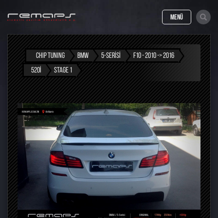
MENÜ
CHIP TUNING
BMW
5-SERISI
F10 - 2010 -> 2016
520I
STAGE 1