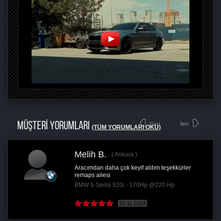
MÜŞTERİ YORUMLARI
Geri
İleri
(TÜM YORUMLARI OKU)
Melih B.
Ankara
Aracımdan daha çok keyif aldım teşekkürler
remaps ailesi
BMW 5-Serisi 520i - 170Hp @220 Hp
22.11.2023