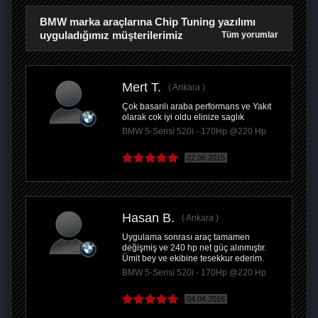
BMW marka araçlarına Chip Tuning yazılımı
uyguladığımız müşterilerimiz
Tüm yorumlar
Mert T.
Ankara
Çok basarılı araba performans ve Yakıt
olarak cok iyi oldu elinize saglık
BMW 5-Serisi 520i - 170Hp @220 Hp
22.06.2015
Hasan B.
Ankara
Uygulama sonrası araç tamamen
değişmiş ve 240 hp net güç alınmıştır.
Ümit bey ve ekibine tesekkur ederim.
BMW 5-Serisi 520i - 170Hp @220 Hp
04.04.2016