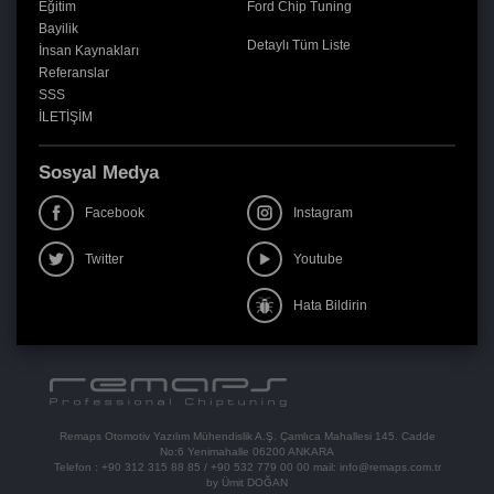
Eğitim
Ford Chip Tuning
Bayilik
Detaylı Tüm Liste
İnsan Kaynakları
Referanslar
SSS
İLETİŞİM
Sosyal Medya
Facebook
Instagram
Twitter
Youtube
Hata Bildirin
Remaps Otomotiv Yazılım Mühendislik A.Ş. Çamlıca Mahallesi 145. Cadde
No:6 Yenimahalle 06200 ANKARA
Telefon :
+90 312 315 88 85
/
+90 532 779 00 00
mail:
info@remaps.com.tr
by Ümit DOĞAN