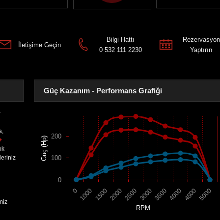
Bilgi Hattı
Rezervasyon
İletişime Geçin
0 532 111 2230
Yaptırın
Güç Kazanım - Performans Grafiği
r
a,
200
Güç (Hp)
+
ık
eriniz
100
0
1500
4000
2000
4500
2500
5000
0
3000
1000
3500
miz
RPM