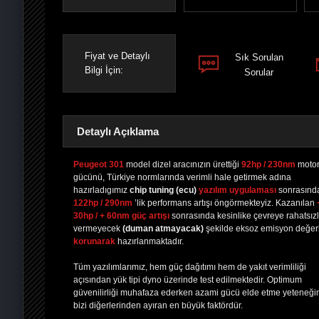
Fiyat ve Detaylı
Sık Sorulan
Bilgi İçin:
Sorular
Detaylı Açıklama
Peugeot 301
model dizel aracınızın ürettiği
92hp / 230nm
moto
gücünü, Türkiye normlarında verimli hale getirmek adına
hazırladıgımız
chip tuning
(ecu)
yazılım uygulaması
sonrasınd
PAYLAŞ
PAYLAŞ
PLUS'TA
PAYLAŞ
122hp / 290nm
’lik performans artışı öngörmekteyiz. Kazanılan
30hp / + 60nm güç artışı
sonrasında kesinlike çevreye rahatsızl
vermeyecek
(duman atmayacak)
şekilde eksoz emisyon değerl
korunarak
hazırlanmaktadır.
Tüm yazılımlarımız, hem güç dağıtımı hem de yakıt verimliliği
açısından yük tipi dyno üzerinde test edilmektedir. Optimum
güvenilirliği muhafaza ederken azami gücü elde etme yeteneği
bizi diğerlerinden ayıran en büyük faktördür.