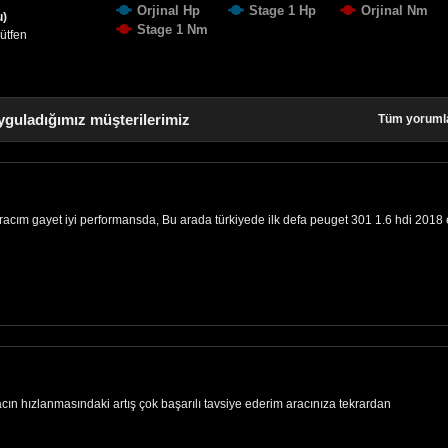
Orjinal Hp
Stage 1 Hp
Orjinal Nm
u)
Stage 1 Nm
lütfen
yguladığımız müşterilerimiz
Tüm yoruml
Aracım gayet iyi performansda, Bu arada türkiyede ilk defa peuget 301 1.6 hdi 2018 
acın hızlanmasındaki artış çok başarılı tavsiye ederim aracınıza tekrardan