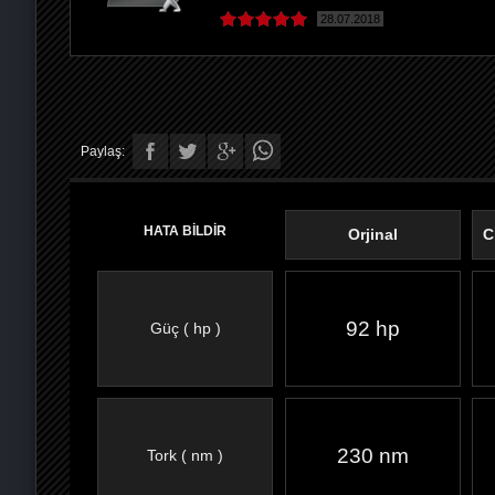
28.07.2018
Paylaş:
HATA BİLDİR
Orjinal
C
92 hp
Güç ( hp )
FACEBOOK'TA
TWITTER'DA
GOOGLE
WHATSAPP’TA
230 nm
Tork ( nm )