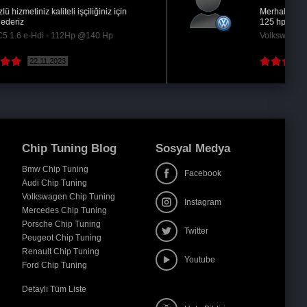
Merhabalar , sevgili arkadaşlar ben 2014 1.4 tsi
125 hp dsg bmt Passat aracı olan Remaps...
Volkswagen Passat 1.4 TSi - 122Hp @145 Hp
23.06.2017
( Devamını oku )
Chip Tuning Blog
Sosyal Medya
Bmw Chip Tuning
Facebook
Audi Chip Tuning
Volkswagen Chip Tuning
Instagram
Mercedes Chip Tuning
Porsche Chip Tuning
Twitter
Peugeot Chip Tuning
Renault Chip Tuning
Youtube
Ford Chip Tuning
Detaylı Tüm Liste