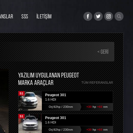
ANSLAR
SSS
İLETİŞİM
< GERI
YAZILIM UYGULANAN PEUGEOT
MARKA ARAÇLAR
TÜM REFERANSLAR
S1
Peugeot 301
1.6 HDI
Orj:92hp / 230nm
+30
hp
+60
nm
S1
Peugeot 301
1.6 HDI
Orj:92hp / 230nm
+30
hp
+60
nm