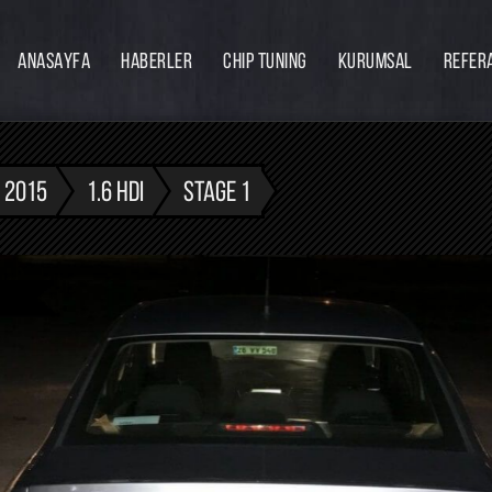
ANASAYFA
HABERLER
CHIP TUNING
KURUMSAL
REFER
Firmamız
Hakkımızda
Ekibimiz
- 2015
1.6 HDI
STAGE 1
Eğitim
Bayilik
İnsan Kaynakları