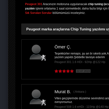
Peugeot 301
Aracınızın motoruna uygulanacak
chip tuning (ec
yazılım
işlemi ortalama 1 saat sürmektedir, daha fazla bilgi için 
Sık Sorulan Sorular
bölümümüzü inceleyiniz.
Peugeot marka araçlarına Chip Tuning yazılımı u
Ömer Ç.
Teşekkürler remaps, şu an bi sıkıntı yok.
PAYLAŞ
yazılım yapıldı.Şiddetle tavsiye ederim
Peugeot 301 1.6 HDI - 92Hp @122 Hp
22.07.2019
Murat B.
Ankara
Vites geçişlerinde düzelme sevindirici.ar
ısınıyorsunuz.
Peugeot 508 1.6 eHDi - 115Hp @140 Hp