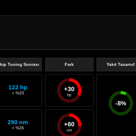
hip Tuning Sonrası
Fark
Yakıt Tasarruf
122 hp
30
+ %33
-
8
%
290 nm
60
+ %26