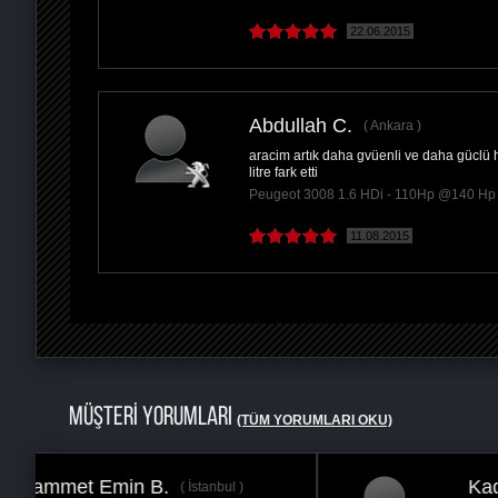
22.06.2015
Abdullah C.
Ankara
aracim artık daha gvüenli ve daha güclü h
litre fark etti
Peugeot 3008 1.6 HDi - 110Hp @140 Hp
11.08.2015
MÜŞTERİ YORUMLARI
(TÜM YORUMLARI OKU)
Kadir Furkan A.