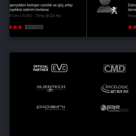
Daha önce başka firmaların yazılımlarınıda
denedim ama gördümki kalite tesadüf deilmiş...
Peugeot 206 1.4 HDi - 68Hp @90 Hp
29.05.2019
( Devamını oku )