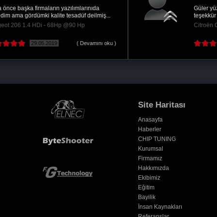
Güler yüzlü hizmetiniz kaliteli işçiliğiniz için
teşekkür ederiz
Citroën C5 1.6 e-Hdi - 112Hp @140 Hp
22.11.2023
Site Haritası
Anasayfa
Haberler
CHIP TUNING
Kurumsal
Firmamız
Hakkımızda
Ekibimiz
Eğitim
Bayilik
İnsan Kaynakları
Referanslar