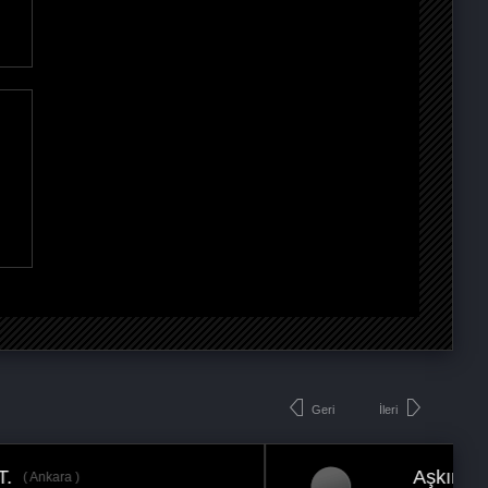
Geri
İleri
Aşkın Mustafa G.