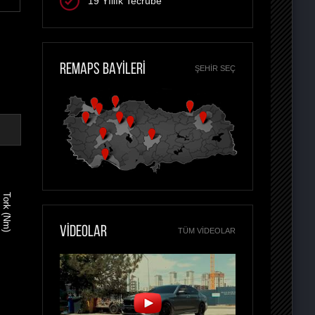
19 Yıllık Tecrübe
REMAPS BAYİLERİ
ŞEHIR SEÇ
Tork (Nm)
VİDEOLAR
TÜM VIDEOLAR