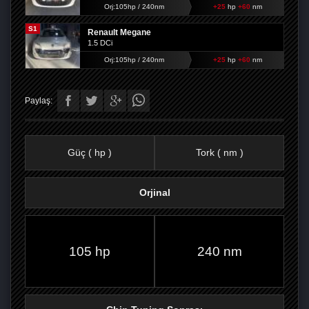
Orj:105hp / 240nm
+25
hp
+60
nm
S1
Renault Megane
1.5 DCi
Orj:105hp / 240nm
+25
hp
+60
nm
Paylaş:
Güç ( hp )
Tork ( nm )
Orjinal
FACEBOOK'TA
TWITTER'DA
GOOGLE
WHATSAPP’TA
105 hp
240 nm