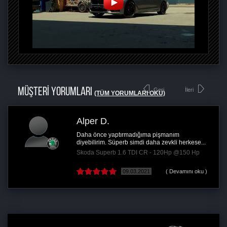
MÜŞTERİ YORUMLARI
Geri
İleri
(TÜM YORUMLARI OKU)
Alper D.
Daha önce yaptırmadığıma pişmanım
diyebilirim. Süperb simdi daha zevkli herkese...
Skoda Superb 1.6 TDI CR - 120Hp @150 Hp
09.03.2021
( Devamını oku )