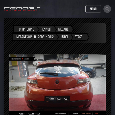
MENÜ
CHIP TUNING
RENAULT
MEGANE
MEGANE 3 (PH1) - 2008 -> 2012
1.5 DCI
STAGE 1