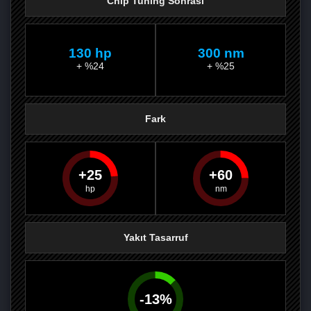
Chip Tuning Sonrası
130 hp
300 nm
+ %24
+ %25
Fark
25
60
PAYLAŞ
PAYLAŞ
PLUS'TA
PAYLAŞ
Yakıt Tasarruf
-
13
%