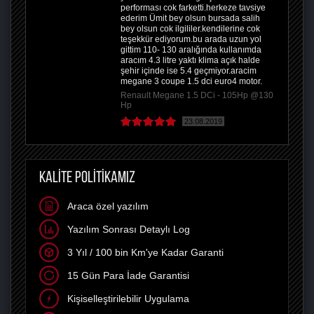
performası cok farketti.herkeze tavsiye
ederim Ümit bey olsun bursada salih
bey olsun cok ilgililer.kendilerine cok
teşekkür ediyorum.bu arada uzun yol
gittim 110- 130 aralığında kullanımda
aracım 4.3 litre yaktı klima açık halde
şehir içinde ise 5.4 geçmiyor.aracim
megane 3 coupe 1.5 dci euro4 motor.
Renault Megane 1.5 DCi - 105Hp @130
Hp
23.08.2019
KALİTE POLİTİKAMIZ
Araca özel yazılım
Yazılım Sonrası Detaylı Log
3 Yıl / 100 bin Km'ye Kadar Garanti
15 Gün Para İade Garantisi
Kişiselleştirilebilir Uygulama