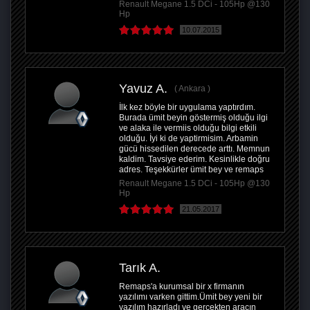
Renault Megane 1.5 DCi - 105Hp @130
Hp
10.07.2015
Yavuz A.
Ankara
İlk kez böyle bir uygulama yaptırdım.
Burada ümit beyin göstermiş olduğu ilgi
ve alaka ile vermiis olduğu bilgi etkili
olduğu. İyi ki de yaptirmisim. Arbamin
gücü hissedilen derecede arttı. Memnun
kaldim. Tavsiye ederim. Kesinlikle doğru
adres. Teşekkürler ümit bey ve remaps
Renault Megane 1.5 DCi - 105Hp @130
Hp
21.05.2017
Tarık A.
Remaps'a kurumsal bir x firmanın
yazılımı varken gittim.Ümit bey yeni bir
yazılım hazırladı ve gerçekten aracın