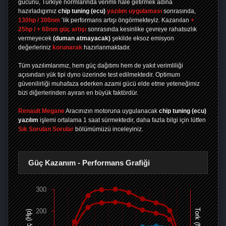
gücünü, Türkiye normlarında verimli hale getirmek adına
hazırladıgımız
chip tuning
(ecu)
yazılım uygulaması
sonrasında,
130hp / 300nm
’lik performans artışı öngörmekteyiz. Kazanılan
+
25hp / + 60nm güç artışı
sonrasında kesinlike çevreye rahatsızlık
vermeyecek
(duman atmayacak)
şekilde eksoz emisyon
değerleriniz
korunarak
hazırlanmaktadır.
Tüm yazılımlarımız, hem güç dağıtımı hem de yakıt verimliliği
açısından yük tipi dyno üzerinde test edilmektedir. Optimum
güvenilirliği muhafaza ederken azami gücü elde etme yeteneğimiz
bizi diğerlerinden ayıran en büyük faktördür.
Renault Megane
Aracınızın motoruna uygulanacak
chip tuning (ecu)
yazılım
işlemi ortalama 1 saat sürmektedir, daha fazla bilgi için lütfen
Sık Sorulan Sorular
bölümümüzü inceleyiniz.
Güç Kazanım - Performans Grafiği
300
200
Tork (Nm)
Güç (Hp)