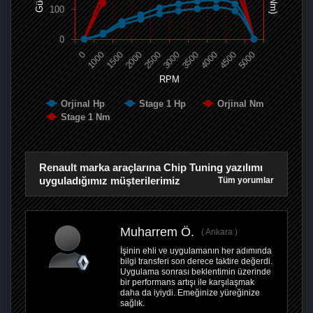
100
0
0
1000
1500
2000
2500
3000
3500
4000
4500
5000
RPM
Orjinal Hp
Stage 1 Hp
Orjinal Nm
Stage 1 Nm
Renault marka araçlarına Chip Tuning yazılımı
uyguladığımız müşterilerimiz
Tüm yorumlar
Muharrem Ö.
Ankara
İşinin ehli ve uygulamanın her adımında
bilgi transferi son derece taktire değerdi.
Uygulama sonrası beklentimin üzerinde
bir performans artışı ile karşılaşmak
daha da iyiydi. Emeğinize yüreğinize
sağlık.