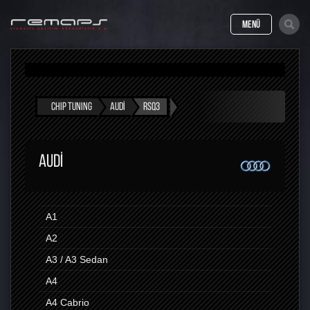
MENÜ
CHIP TUNING
AUDI
RSQ3
AUDI
A1
A2
A3 / A3 Sedan
A4
A4 Cabrio