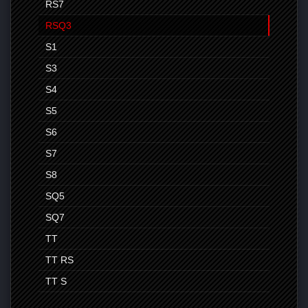
RS7
RSQ3
S1
S3
S4
S5
S6
S7
S8
SQ5
SQ7
TT
TT RS
TT S