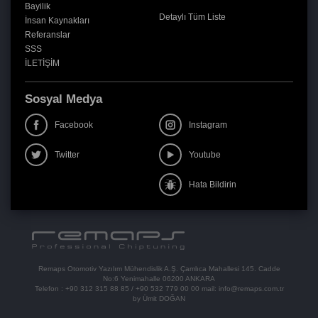
Bayilik
Detaylı Tüm Liste
İnsan Kaynakları
Referanslar
SSS
İLETİŞİM
Sosyal Medya
Facebook
Instagram
Twitter
Youtube
Hata Bildirin
Remaps Otomotiv Yazılım Mühendislik A.Ş. Çamlıca Mahallesi 145. Cadde
No:6 Yenimahalle 06200 ANKARA
Telefon :
+90 312 315 88 85
/
+90 532 779 00 00
mail:
info@remaps.com.tr
by Ümit DOĞAN