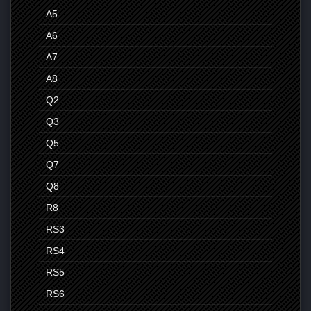
A5
A6
A7
A8
Q2
Q3
Q5
Q7
Q8
R8
RS3
RS4
RS5
RS6