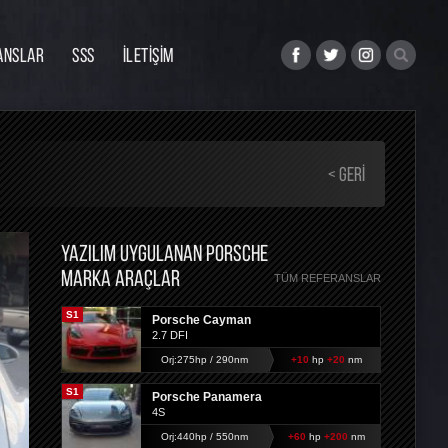
ANSLAR
SSS
İLETİŞİM
< GERI
YAZILIM UYGULANAN PORSCHE
MARKA ARAÇLAR
TÜM REFERANSLAR
S1
Porsche Cayman
2.7 DFI
Orj:275hp / 290nm
+10
hp
+20
nm
S1
Porsche Panamera
4S
Orj:440hp / 550nm
+60
hp
+200
nm