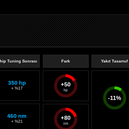
hip Tuning Sonrası
Fark
Yakıt Tasarruf
350 hp
50
+ %17
-
11
%
460 nm
80
+ %21