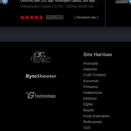
BMW 3-Serisi 316i - 136Hp @220 Hp
28.07.2018
Site Haritası
Anasayfa
Haberler
CHIP TUNING
Kurumsal
Firmamız
Hakkımızda
Ekibimiz
Eğitim
Bayilik
İnsan Kaynakları
Referanslar
SSS