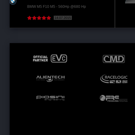
Olurrmu dye 102 bgir Vosvogen caddy 185 bgir...
Volkswagen Caddy 2.0 TDi - 102Hp @185 Hp
29.11.2018
( Devamını oku )