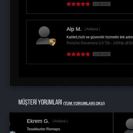
17.06.2017
Alp M.
Ankara
Kaliteli,hizli ve güvenilir hizmetin tek ad
Porsche Panamera 3.0 TDi - 240Hp @3
12.09.2017
MÜŞTERİ YORUMLARI
(TÜM YORUMLARI OKU)
İbrahim H.
İstanbul
Yazılım yaptırmadan önce çok tereddüt ettim