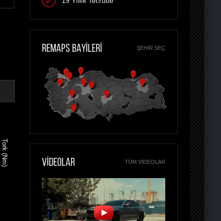
19 Yıllık Tecrübe
REMAPS BAYİLERİ
ŞEHIR SEÇ
Tork (Nm)
VİDEOLAR
TÜM VIDEOLAR