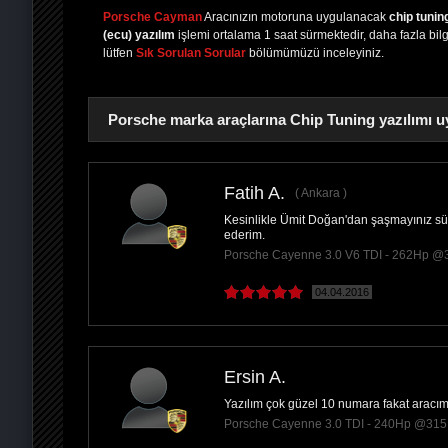
Porsche Cayman
Aracınızın motoruna uygulanacak
chip tunin
(ecu) yazılım
işlemi ortalama 1 saat sürmektedir, daha fazla bilgi
lütfen
Sık Sorulan Sorular
bölümümüzü inceleyiniz.
Porsche marka araçlarına Chip Tuning yazılımı u
Fatih A.
Ankara
Kesinlikle Ümit Doğan'dan şaşmayınız süpe
PAYLAŞ
ederim.
Porsche Cayenne 3.0 V6 TDI - 262Hp @
04.04.2016
Ersin A.
Yazılım çok güzel 10 numara fakat aracı
Porsche Cayenne 3.0 TDI - 240Hp @315