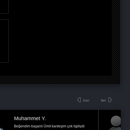
Geri
İleri
Tolga E.
Çok iyi menmun kaldık