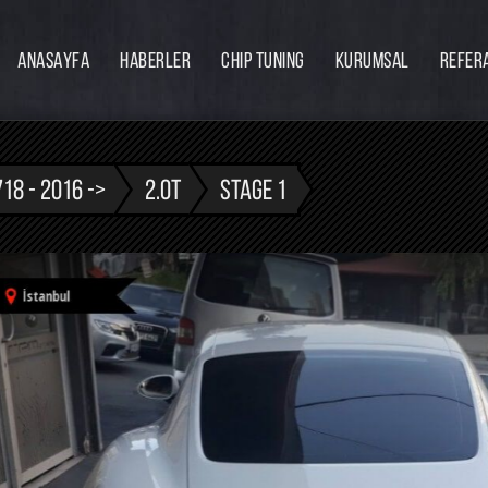
ANASAYFA
HABERLER
CHIP TUNING
KURUMSAL
REFER
Firmamız
Hakkımızda
Ekibimiz
718 - 2016 ->
2.0T
STAGE 1
Eğitim
Bayilik
İnsan Kaynakları