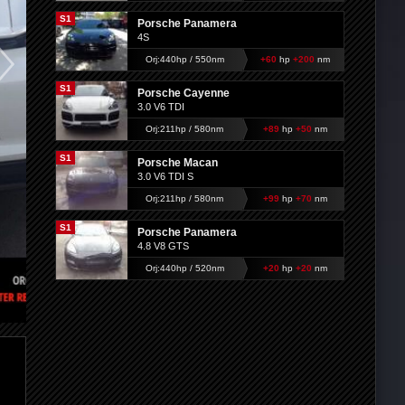
S1
Porsche Panamera
4S
Orj:440hp / 550nm
+60
hp
+200
nm
S1
Porsche Cayenne
3.0 V6 TDI
Orj:211hp / 580nm
+89
hp
+50
nm
S1
Porsche Macan
3.0 V6 TDI S
Orj:211hp / 580nm
+99
hp
+70
nm
S1
Porsche Panamera
4.8 V8 GTS
Orj:440hp / 520nm
+20
hp
+20
nm