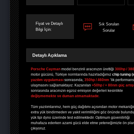
Fiyat ve Detaylı
Sık Sorulan
Bilgi İçin:
Sorular
Detaylı Açıklama
Porsche Cayman
model benzinli aracınızın ürettiği
300hp / 38
motor gücünü, Türkiye normlarında hazırladığımız
chip tuning
(
yazılım uygulaması
sonrasında,
350hp / 460nm
’lik performan
PAYLAŞ
PAYLAŞ
PLUS'TA
PAYLAŞ
ulaşmasını sağlamaktayız. Kazanılan
+50hp / + 80nm güç artış
sonrasında aracınızın egzoz emisyon değerleri kesinlikle
değişmemekte ve duman atmamaktadır.
Tüm yazılımlarımız, hem güç dağıtımı açısından motor mekaniğ
extra yük bindirmeden ve yakıt verimliliğini göz önünde bulund
yük tipi dyno üzerinde test edilmektedir. Optimum güvenilirliği
muhafaza ederken azami gücü elde etme yeteneğimizle ön pla
çıkıyoruz.