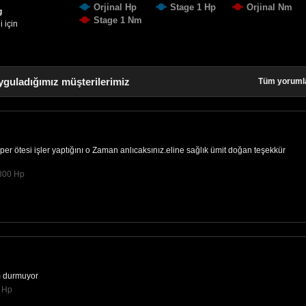
Orjinal Hp
Stage 1 Hp
Orjinal Nm
g
Stage 1 Nm
 için
yguladığımız müşterilerimiz
Tüm yoruml
r ötesi işler yaptığını o Zaman anlıcaksınız.eline sağlık ümit doğan teşekkür
300 Hp
m durmuyor
 Hp