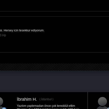
resi. Hersey icin tesekkur ediyorum.
00 Hp
Muhammet Y.
Beğendim başarılı Ümit kardeşim çok ilgiliydi