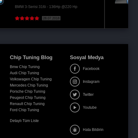
Volkswagen Crafter 2.5 TDi - 109Hp @166 Hp
05.12.2022
Chip Tuning Blog
Sosyal Medya
Bmw Chip Tuning
Facebook
Audi Chip Tuning
Volkswagen Chip Tuning
Instagram
Mercedes Chip Tuning
Porsche Chip Tuning
Twitter
Peugeot Chip Tuning
Renault Chip Tuning
Youtube
Ford Chip Tuning
Detaylı Tüm Liste
Hata Bildirin