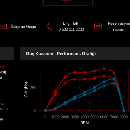
Bilgi Hattı
Rezervasyon
İletişime Geçin
0 532 111 2230
Yaptırın
Güç Kazanım - Performans Grafiği
0nm
ecu)
sa
ı
Güç (Hp)
250
ine
urarak
0
0
1000
2000
3000
4000
5000
6000
7000
8000
na
RPM