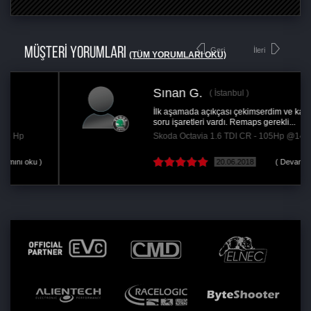
MÜŞTERİ YORUMLARI
Geri
İleri
(TÜM YORUMLARI OKU)
Sınan G.
İstanbul
İlk aşamada açıkçası çekimserdim ve kafamda
soru işaretleri vardı. Remaps gerekli...
Skoda Octavia 1.6 TDI CR - 105Hp @145 Hp
20.06.2018
( Devamını oku )