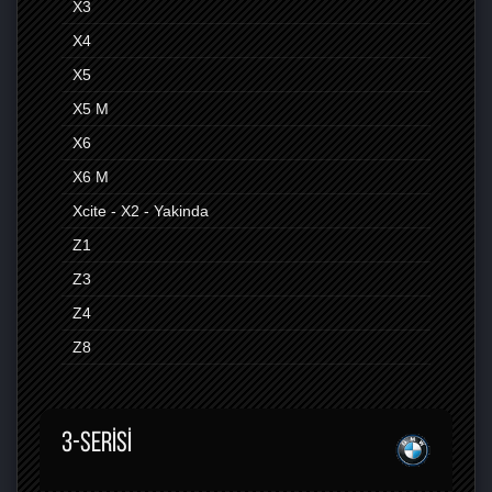
X3
X4
X5
X5 M
X6
X6 M
Xcite - X2 - Yakinda
Z1
Z3
Z4
Z8
3-SERISI