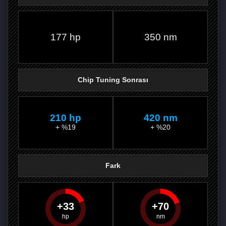
FACEBOOK'TA
TWITTER'DA
GOOGLE
WHATSAPP’TA
177 hp
350 nm
Chip Tuning Sonrası
210 hp
420 nm
+ %19
+ %20
Fark
33
70
PAYLAŞ
PAYLAŞ
PLUS'TA
PAYLAŞ