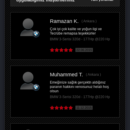
Ramazan K.
Ankara
Çok iyi çok kalite ve yoğun ilgi ve
Tecrübe remapsa teşekkürler
BMW 3-Serisi 320d - 177Hp @220 Hp
22.06.2015
Muhammed T.
Ankara
Emeğinize sağlık gerçektn aldığınız
paranın hakkını verıosunuz helalı hoş
olsun
BMW 3-Serisi 320d - 177Hp @220 Hp
11.12.2015