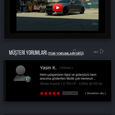
MÜŞTERİ YORUMLARI
Geri
İleri
(TÜM YORUMLARI OKU)
Yasin K.
Ankara
Hem çalışanların ilgisi ve güleryüzü hem
aracıma gösterilen titizlik çok memnun...
Skoda Superb 1.6 TDI CR - 120Hp @150 Hp
24.01.2018
( Devamını oku )