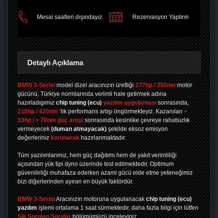
Mesai saatleri dışındayız
Rezervasyon Yaptırın
Detaylı Açıklama
BMW 3-Serisi
model dizel aracınızın ürettiği
177hp / 350nm
motor
gücünü, Türkiye normlarında verimli hale getirmek adına
hazırladıgımız
chip tuning
(ecu)
yazılım uygulaması
sonrasında,
210hp / 420nm
’lik performans artışı öngörmekteyiz. Kazanılan
+
33hp / + 70nm güç artışı
sonrasında kesinlike çevreye rahatsızlık
vermeyecek
(duman atmayacak)
şekilde eksoz emisyon
değerleriniz
korunarak
hazırlanmaktadır.
Tüm yazılımlarımız, hem güç dağıtımı hem de yakıt verimliliği
açısından yük tipi dyno üzerinde test edilmektedir. Optimum
güvenilirliği muhafaza ederken azami gücü elde etme yeteneğimiz
bizi diğerlerinden ayıran en büyük faktördür.
BMW 3-Serisi
Aracınızın motoruna uygulanacak
chip tuning (ecu)
yazılım
işlemi ortalama 1 saat sürmektedir, daha fazla bilgi için lütfen
Sık Sorulan Sorular
bölümümüzü inceleyiniz.