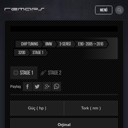
MENÜ
CHIP TUNING
BMW
3-SERISI
E90 - 2005 -> 2010
320D
STAGE 1
STAGE 1
STAGE 2
Paylaş
Güç ( hp )
Tork ( nm )
Orjinal