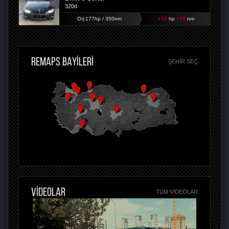
320d
Orj:177hp / 350nm
+33
hp
+70
nm
REMAPS BAYİLERİ
ŞEHIR SEÇ
VİDEOLAR
TÜM VIDEOLAR