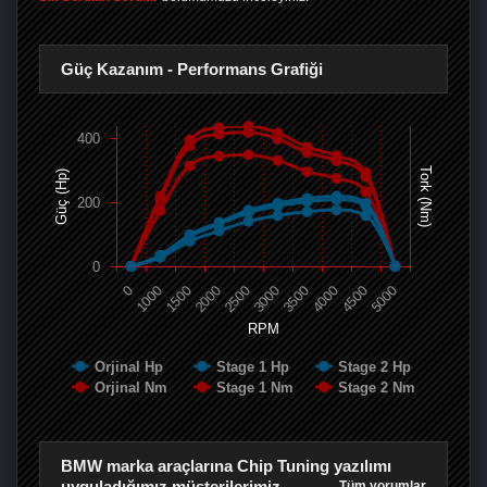
Güç Kazanım - Performans Grafiği
400
Tork (Nm)
Güç (Hp)
200
0
0
1000
1500
2000
2500
3000
3500
4000
4500
5000
RPM
Orjinal Hp
Stage 1 Hp
Stage 2 Hp
Orjinal Nm
Stage 1 Nm
Stage 2 Nm
BMW marka araçlarına Chip Tuning yazılımı
uyguladığımız müşterilerimiz
Tüm yorumlar