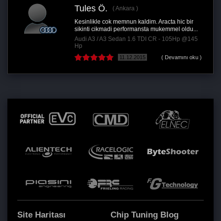
s Ö.
Mustafa
Ankara
ikle cok memnun kaldim. Aracta hic bir
Ben cok am
i cikmadi performansta mukemmel oldu...
Araba alsam
A3 / A3 Sedan 1.6 TDI CR - 105Hp @145
Audi A6 2.
11.12.2015
( Devamını oku )
Site Haritası
Chip Tuning Blog