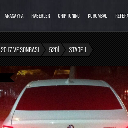
ANASAYFA
HABERLER
CHIP TUNING
KURUMSAL
REFER
Firmamız
Hakkımızda
Ekibimiz
- 2017 VE SONRASI
520I
STAGE 1
Eğitim
Bayilik
İnsan Kaynakları