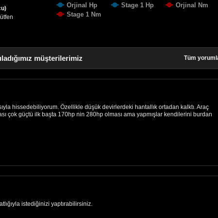
Orjinal Hp
Stage 1 Hp
Orjinal Nm
cu)
Stage 1 Nm
lütfen
ladığımız müşterilerimiz
Tüm yoruml
asıyla hissedebiliyorum. Özellikle düşük devirlerdeki hantallık ortadan kalktı. Araç
sı çok güçtü ilk başta 170hp nin 280hp olması ama yapmışlar kendilerini burdan
ığıyla istediğinizi yaptırabilirsiniz.