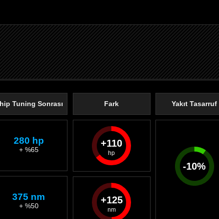
hip Tuning Sonrası
Fark
Yakıt Tasarruf
280 hp
110
+ %65
-
10
%
375 nm
125
+ %50