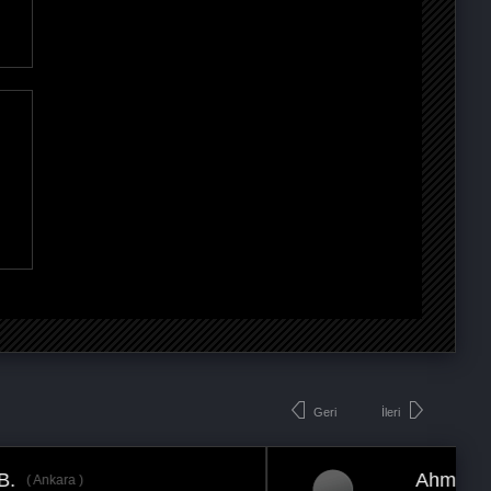
Geri
İleri
Ahmet Y.
Ankara