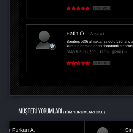
27.08.2018
Fatih Ö.
Ankara
Bomboş 530i almaktansa dolu 520i alıp a
kurtulun hem de daha donanımlı bir arac
BMW 5-Serisi 520i - 170Hp @280 Hp
29.08.2018
MÜŞTERİ YORUMLARI
(TÜM YORUMLARI OKU)
Sinan Ş.
İstanbul