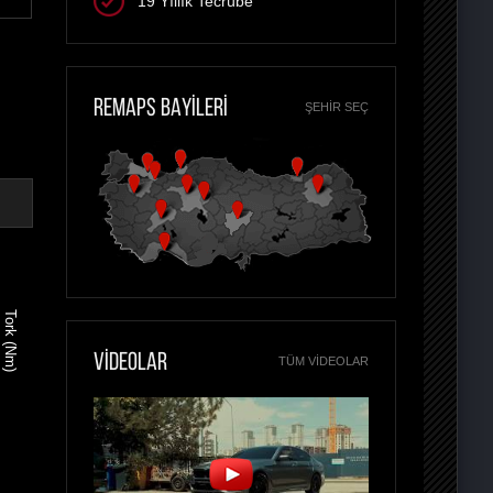
19 Yıllık Tecrübe
REMAPS BAYİLERİ
ŞEHIR SEÇ
Tork (Nm)
VİDEOLAR
TÜM VIDEOLAR