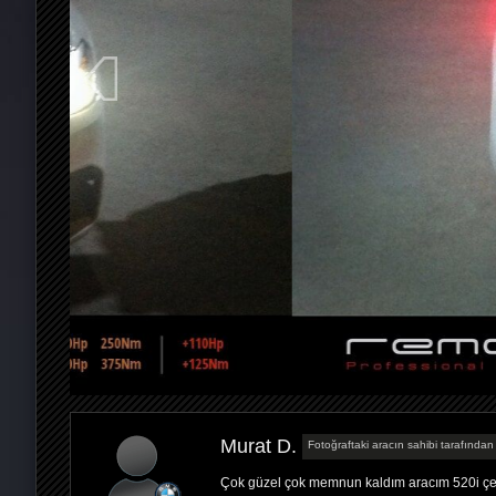
Murat D.
Fotoğraftaki aracın sahibi tarafından 
Çok güzel çok memnun kaldım aracım 520i çeki