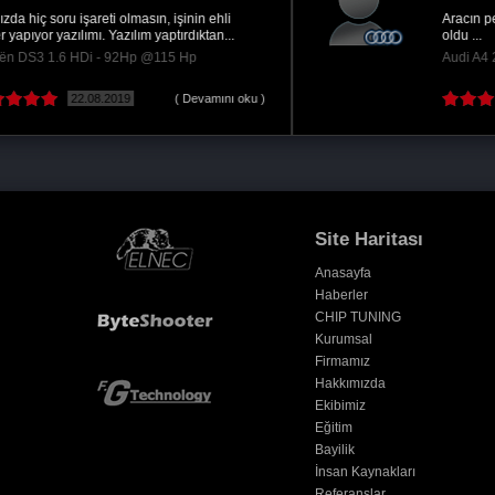
Aracın performansında hatrı sayılır bir değişim
oldu ...
Audi A4 2.0 TDI - 143Hp @185 Hp
21.06.2017
Site Haritası
Anasayfa
Haberler
CHIP TUNING
Kurumsal
Firmamız
Hakkımızda
Ekibimiz
Eğitim
Bayilik
İnsan Kaynakları
Referanslar