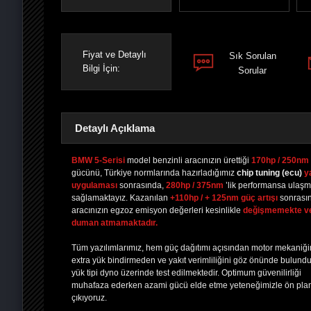
Fiyat ve Detaylı
Sık Sorulan
Bilgi İçin:
Sorular
Detaylı Açıklama
BMW 5-Serisi
model benzinli aracınızın ürettiği
170hp / 250nm
gücünü, Türkiye normlarında hazırladığımız
chip tuning
(ecu)
y
uygulaması
sonrasında,
280hp / 375nm
’lik performansa ulaşm
PAYLAŞ
PAYLAŞ
PLUS'TA
PAYLAŞ
sağlamaktayız. Kazanılan
+110hp / + 125nm güç artışı
sonrası
aracınızın egzoz emisyon değerleri kesinlikle
değişmemekte v
duman atmamaktadır.
Tüm yazılımlarımız, hem güç dağıtımı açısından motor mekaniğ
extra yük bindirmeden ve yakıt verimliliğini göz önünde bulund
yük tipi dyno üzerinde test edilmektedir. Optimum güvenilirliği
muhafaza ederken azami gücü elde etme yeteneğimizle ön pla
çıkıyoruz.