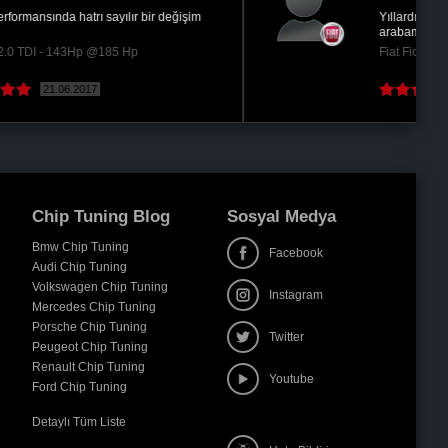
Yıllardır Ümit Doğan abimle çalışıyorum hangi
arabam olursa olsun hiç şüphesiz geliyorum ve...
Fiat Fiorino 1.3 JTD - 95Hp @115 Hp
11.01.2017
( Devamını oku )
Chip Tuning Blog
Sosyal Medya
Bmw Chip Tuning
Facebook
Audi Chip Tuning
Volkswagen Chip Tuning
Instagram
Mercedes Chip Tuning
Porsche Chip Tuning
Twitter
Peugeot Chip Tuning
Renault Chip Tuning
Youtube
Ford Chip Tuning
Detaylı Tüm Liste