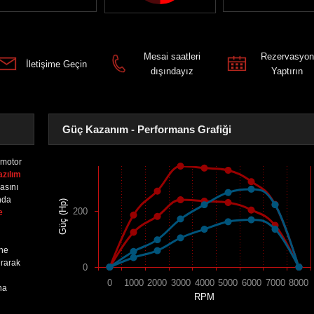
Mesai saatleri
Rezervasyon
İletişime Geçin
dışındayız
Yaptırın
Güç Kazanım - Performans Grafiği
motor
azılım
asını
nda
Güç (Hp)
200
e
ine
urarak
0
0
1000
2000
3000
4000
5000
6000
7000
8000
na
RPM