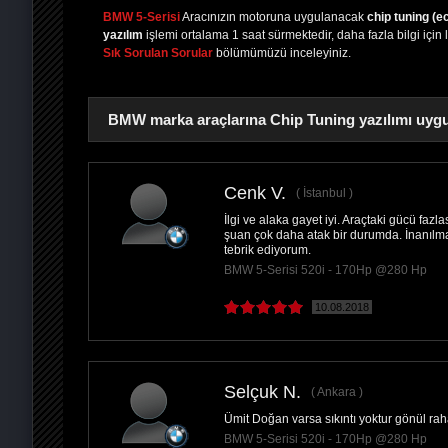
BMW 5-Serisi
Aracınızın motoruna uygulanacak
chip tuning (e
yazılım
işlemi ortalama 1 saat sürmektedir, daha fazla bilgi için 
Sık Sorulan Sorular
bölümümüzü inceleyiniz.
BMW marka araçlarına Chip Tuning yazılımı uygu
Cenk V.
İstanbul
İlgi ve alaka gayet iyi. Araçtaki gücü fazl
PAYLAŞ
şuan çok daha atak bir durumda. İnanılma
tebrik ediyorum.
BMW 5-Serisi 520i - 170Hp @280 Hp
10.08.2018
Selçuk N.
Ankara
Ümit Doğan varsa sıkıntı yoktur gönül rahatl
BMW 5-Serisi 520i - 170Hp @280 Hp