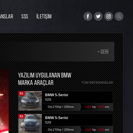
ANSLAR
SSS
İLETİŞİM
< GERI
YAZILIM UYGULANAN BMW
MARKA ARAÇLAR
TÜM REFERANSLAR
S1
BMW 5-Serisi
520i
Orj:170hp / 250nm
+110
hp
+125
nm
S1
BMW 5-Serisi
520i
Orj:170hp / 250nm
+110
hp
+125
nm