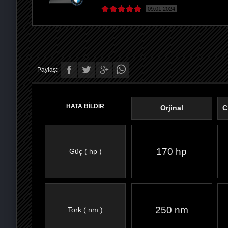
09.01.2024
Paylaş:
HATA BİLDİR
Orjinal
C
170 hp
Güç ( hp )
FACEBOOK'TA
TWITTER'DA
GOOGLE
WHATSAPP’TA
250 nm
Tork ( nm )