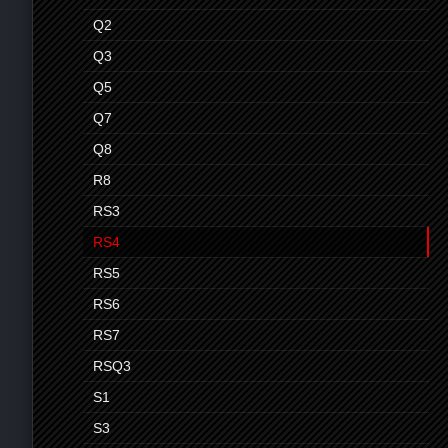
Q2
Q3
Q5
Q7
Q8
R8
RS3
RS4
RS5
RS6
RS7
RSQ3
S1
S3