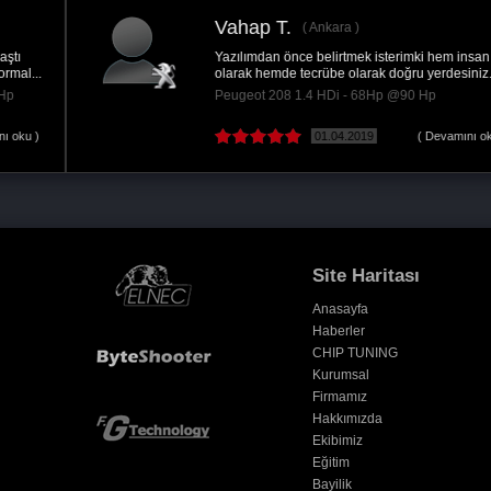
Erman E.
Aracın ara hızlanmaları hissedilir derecede
artarken, yakıt tüketimi konusunda ekonomi...
Volkswagen Golf 1.6 TDI - 110Hp @145 Hp
17.02.2022
( Devamını oku )
Site Haritası
Anasayfa
Haberler
CHIP TUNING
Kurumsal
Firmamız
Hakkımızda
Ekibimiz
Eğitim
Bayilik