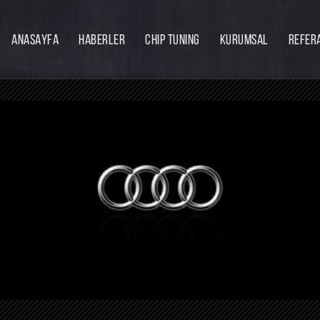
ANASAYFA
HABERLER
CHIP TUNING
KURUMSAL
REFER
Firmamız
Hakkımızda
Ekibimiz
Eğitim
Bayilik
İnsan Kaynakları