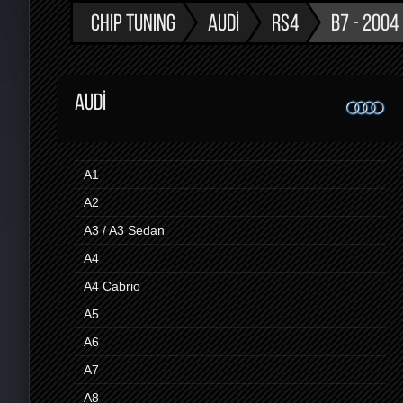
CHIP TUNING
AUDI
RS4
B7 - 2004
AUDI
A1
A2
A3 / A3 Sedan
A4
A4 Cabrio
A5
A6
A7
A8