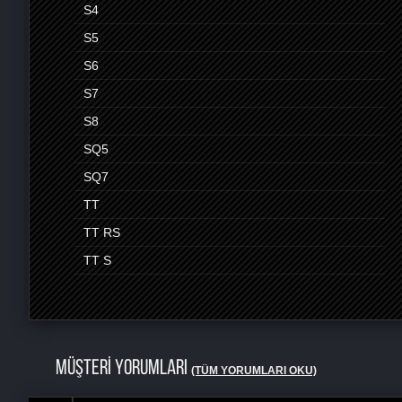
S4
S5
S6
S7
S8
SQ5
SQ7
TT
TT RS
TT S
MÜŞTERİ YORUMLARI
(TÜM YORUMLARI OKU)