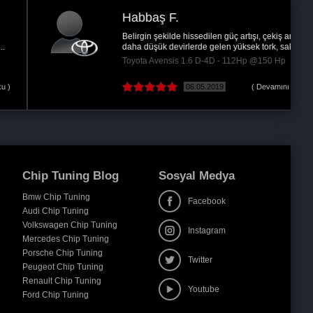
Ertuğrul Gazi Ş.
Ankara
Aracım performans olarak oldukça iyiydi daha ne
kadar iyi olabilir diye düşünmüştük oysaki...
BMW 5-Serisi 530d - 245Hp @310 Hp
21.06.2017
( Devamını oku )
Chip Tuning Blog
Sosyal Medya
Bmw Chip Tuning
Facebook
Audi Chip Tuning
Volkswagen Chip Tuning
Instagram
Mercedes Chip Tuning
Porsche Chip Tuning
Twitter
Peugeot Chip Tuning
Renault Chip Tuning
Youtube
Ford Chip Tuning