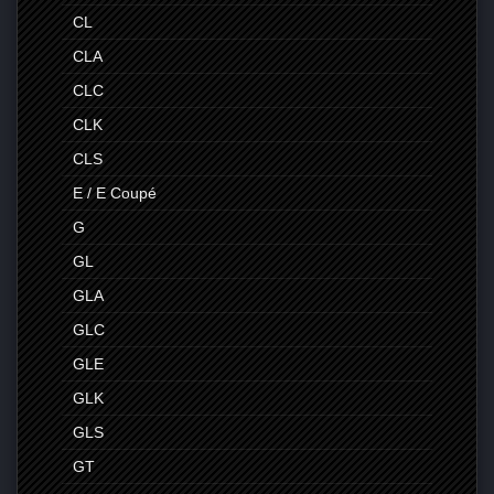
CL
CLA
CLC
CLK
CLS
E / E Coupé
G
GL
GLA
GLC
GLE
GLK
GLS
GT