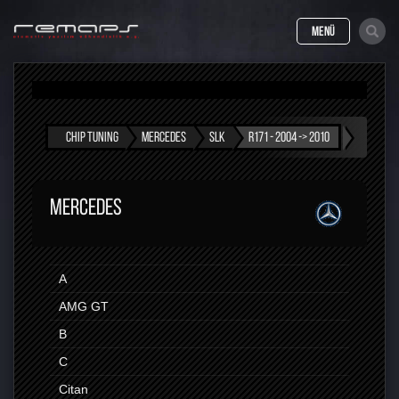
MENÜ
CHIP TUNING
MERCEDES
SLK
R171 - 2004 -> 2010
MERCEDES
A
AMG GT
B
C
Citan