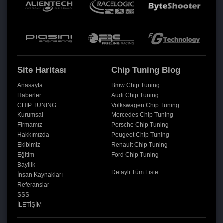
Site Haritası
Chip Tuning Blog
Anasayfa
Bmw Chip Tuning
Haberler
Audi Chip Tuning
CHIP TUNING
Volkswagen Chip Tuning
Kurumsal
Mercedes Chip Tuning
Firmamız
Porsche Chip Tuning
Hakkımızda
Peugeot Chip Tuning
Ekibimiz
Renault Chip Tuning
Eğitim
Ford Chip Tuning
Bayilik
Detaylı Tüm Liste
İnsan Kaynakları
Referanslar
SSS
İLETİŞİM