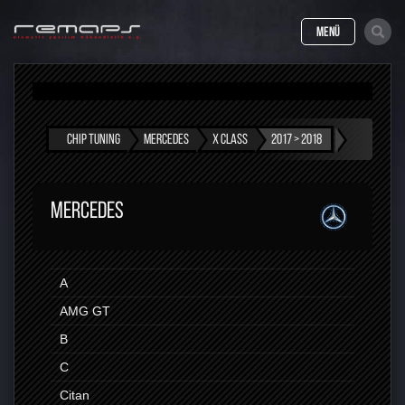
MENÜ
CHIP TUNING
MERCEDES
X CLASS
2017 > 2018
MERCEDES
A
AMG GT
B
C
Citan