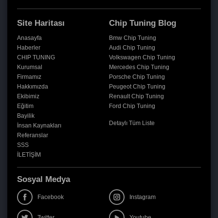
Site Haritası
Chip Tuning Blog
Anasayfa
Bmw Chip Tuning
Haberler
Audi Chip Tuning
CHIP TUNING
Volkswagen Chip Tuning
Kurumsal
Mercedes Chip Tuning
Firmamız
Porsche Chip Tuning
Hakkımızda
Peugeot Chip Tuning
Ekibimiz
Renault Chip Tuning
Eğitim
Ford Chip Tuning
Bayilik
Detaylı Tüm Liste
İnsan Kaynakları
Referanslar
SSS
İLETİŞİM
Sosyal Medya
Facebook
Instagram
Twitter
Youtube