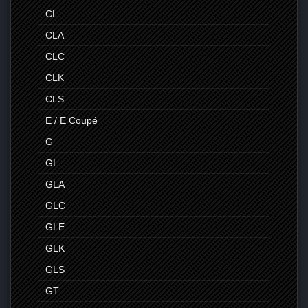
CL
CLA
CLC
CLK
CLS
E / E Coupé
G
GL
GLA
GLC
GLE
GLK
GLS
GT