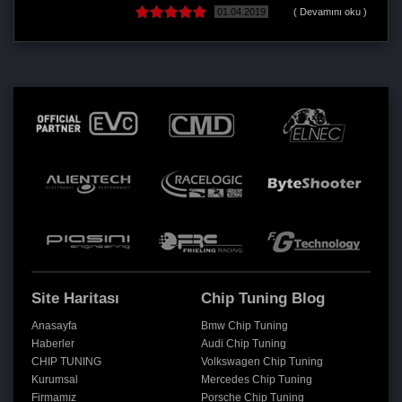
01.04.2019
( Devamını oku )
21.12
Site Haritası
Chip Tuning Blog
Anasayfa
Bmw Chip Tuning
Haberler
Audi Chip Tuning
CHIP TUNING
Volkswagen Chip Tuning
Kurumsal
Mercedes Chip Tuning
Firmamız
Porsche Chip Tuning