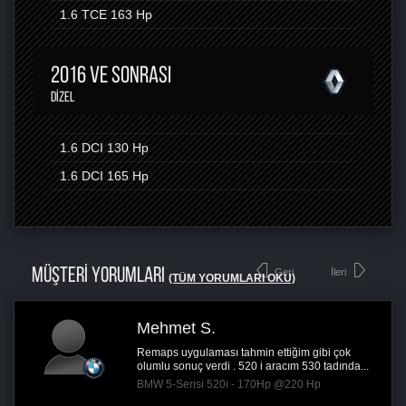
1.6 TCE
163 Hp
2016 VE SONRASI
DIZEL
1.6 DCI
130 Hp
1.6 DCI
165 Hp
MÜŞTERİ YORUMLARI
Geri
İleri
(TÜM YORUMLARI OKU)
Bürgehan E.
sı tahmin ettiğim gibi çok
Çok başaralı bir perfo
di . 520 i aracım 530 tadında...
cc gibi oldu
20i - 170Hp @220 Hp
BMW 5-Serisi 530i -