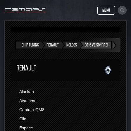
MENÜ
CHIP TUNING
RENAULT
KOLEOS
2016 VE SONRASI
RENAULT
Alaskan
Avantime
Captur / QM3
Clio
Espace