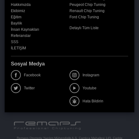
Hakkımızda
Peugeot Chip Tuning
Ekibimiz
Renault Chip Tuning
Eğitim
Ford Chip Tuning
Bayilik
Detaylı Tüm Liste
İnsan Kaynakları
Referanslar
SSS
İLETİŞİM
Sosyal Medya
Facebook
Instagram
Twitter
Youtube
Hata Bildirin
Remaps Otomotiv Yazılım Mühendislik A.Ş. Çamlıca Mahallesi 145. Cadde