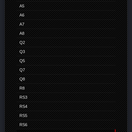
A5
A6
A7
A8
Q2
Q3
Q5
Q7
Q8
R8
RS3
RS4
RS5
RS6