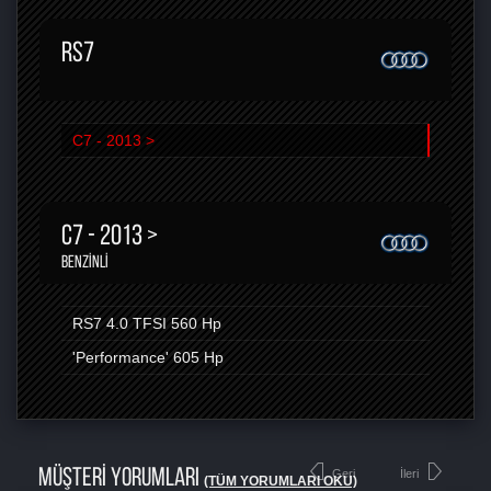
RS7
C7 - 2013 >
C7 - 2013 >
BENZINLI
RS7 4.0 TFSI
560 Hp
'Performance'
605 Hp
MÜŞTERİ YORUMLARI
Geri
İleri
(TÜM YORUMLARI OKU)