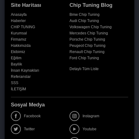
Site Haritası
Chip Tuning Blog
Anasayfa
Bmw Chip Tuning
Haberler
Audi Chip Tuning
CHIP TUNING
Volkswagen Chip Tuning
Kurumsal
Mercedes Chip Tuning
Firmamız
Porsche Chip Tuning
Hakkımızda
Peugeot Chip Tuning
Ekibimiz
Renault Chip Tuning
Eğitim
Ford Chip Tuning
Bayilik
Detaylı Tüm Liste
İnsan Kaynakları
Referanslar
SSS
İLETİŞİM
Sosyal Medya
Facebook
Instagram
Twitter
Youtube