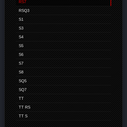
RS7
RSQ3
S1
S3
S4
S5
S6
S7
S8
SQ5
SQ7
TT
TT RS
TT S