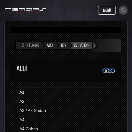
MENÜ
CHIP TUNING
AUDI
RS7
C7 - 2013 >
AUDI
A1
A2
A3 / A3 Sedan
A4
A4 Cabrio