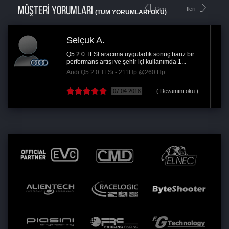
MÜŞTERİ YORUMLARI
Geri
İleri
(TÜM YORUMLARI OKU)
Yiğit Ö.
Ankara
ık sonuç bariz bir
Yazılım yükleme işi kısa ve sorun
 kullanımda 1...
performans artışı kayda değer, fiya
@260 Hp
Audi A4 2.0 TDI - 177Hp @210 H
( Devamını oku )
19.04.2018
(