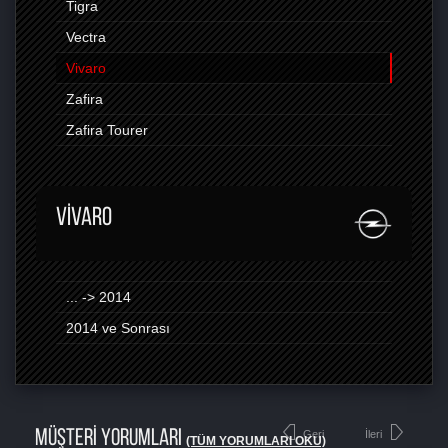
Tigra
Vectra
Vivaro
Zafira
Zafira Tourer
VIVARO
... -> 2014
2014 ve Sonrası
MÜŞTERİ YORUMLARI
Geri
İleri
(TÜM YORUMLARI OKU)