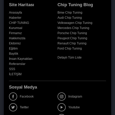
Site Haritası
Chip Tuning Blog
Anasayfa
Bmw Chip Tuning
Haberler
Audi Chip Tuning
CHIP TUNING
Volkswagen Chip Tuning
Kurumsal
Mercedes Chip Tuning
Firmamız
Porsche Chip Tuning
Hakkımızda
Peugeot Chip Tuning
Ekibimiz
Renault Chip Tuning
Eğitim
Ford Chip Tuning
Bayilik
Detaylı Tüm Liste
İnsan Kaynakları
Referanslar
SSS
İLETİŞİM
Sosyal Medya
Facebook
Instagram
Twitter
Youtube