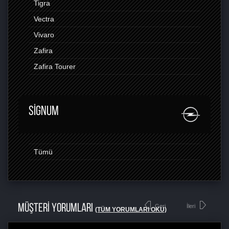
Tigra
Vectra
Vivaro
Zafira
Zafira Tourer
SIGNUM
Tümü
MÜŞTERİ YORUMLARI
Geri
İleri
(TÜM YORUMLARI OKU)