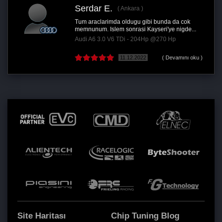
ar E.
Ali İhsa
Ankara
raclarimda oldugu gibi bunda da cok
Aracım %10
um. Islem sonrasi Kayseri'ye nigde...
yakıt olsun 
A6 3.0 V6 TDi - 204Hp @270 Hp
Hyundai i 
11.12.2022
( Devamını oku )
Site Haritası
Chip Tuning Blog