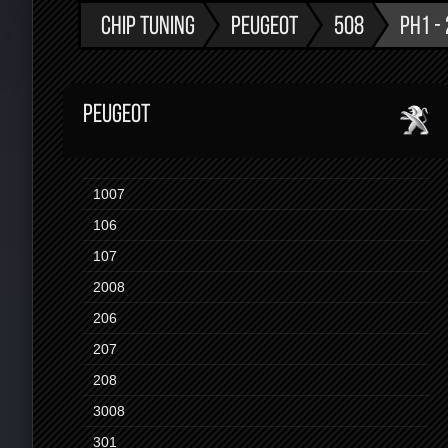
CHIP TUNING
PEUGEOT
508
PH1 -
PEUGEOT
1007
106
107
2008
206
207
208
3008
301