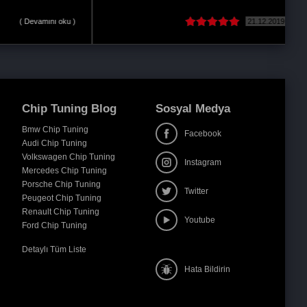
30.11.2017
( Devamını oku )
Chip Tuning Blog
Sosyal Medya
Bmw Chip Tuning
Facebook
Audi Chip Tuning
Volkswagen Chip Tuning
Instagram
Mercedes Chip Tuning
Porsche Chip Tuning
Twitter
Peugeot Chip Tuning
Renault Chip Tuning
Youtube
Ford Chip Tuning
Detaylı Tüm Liste
Hata Bildirin