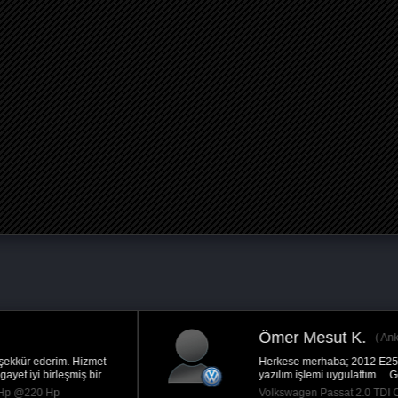
Serkan D.
Ankara
Çokk iyi elinize sağlık .yakıt 0.7 lt
azaldı.performans iyi...
Renault Scenic 1.5 DCi - 110Hp @130 Hp