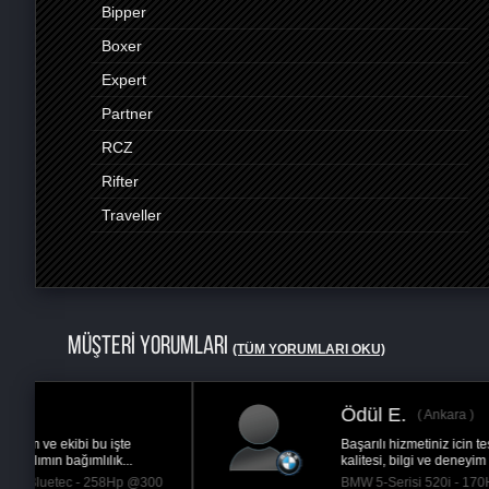
Bipper
Boxer
Expert
Partner
RCZ
Rifter
Traveller
MÜŞTERİ YORUMLARI
(TÜM YORUMLARI OKU)
Serkan T.
İstanbul
177 bindeki 2012 F10 için işlem yapılmadan önce
aracın incelenmesi arızalarının belirlemesi ve...
BMW 5-Serisi 520d - 184Hp @220 Hp