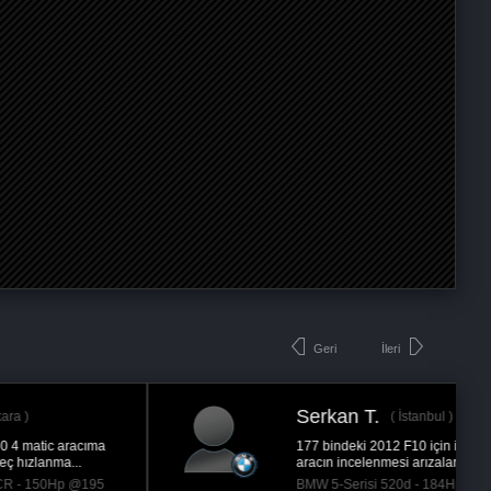
Geri
İleri
Oğulcan Ş.
Ankara
Normal kullanımda yakıt tüketimimiz azaldı,
performans istediğimizde de kesinlikle tatmin...
Audi A4 1.8 TFSi - 120Hp @210 Hp