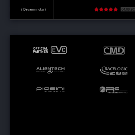
 )
21.12.2019
( Devamını oku )