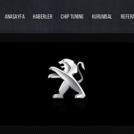
ANASAYFA
HABERLER
CHIP TUNING
KURUMSAL
REFER
Firmamız
Hakkımızda
Ekibimiz
Eğitim
Bayilik
İnsan Kaynakları